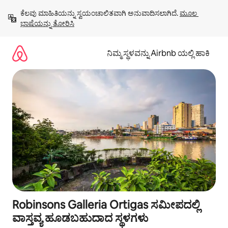
ವಿಷಯಕ್ಕೆ
ಕೆಲವು ಮಾಹಿತಿಯನ್ನು ಸ್ವಯಂಚಾಲಿತವಾಗಿ ಅನುವಾದಿಸಲಾಗಿದೆ. 
ಮೂಲ 
ಹೋಗಿ
ಭಾಷೆಯನ್ನು ತೋರಿಸಿ
ನಿಮ್ಮ ಸ್ಥಳವನ್ನು Airbnb ಯಲ್ಲಿ ಹಾಕಿ
Robinsons Galleria Ortigas ಸಮೀಪದಲ್ಲಿ
ವಾಸ್ತವ್ಯ ಹೂಡಬಹುದಾದ ಸ್ಥಳಗಳು