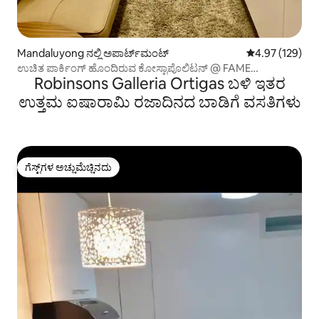
Mandaluyong ನಲ್ಲಿ ಅಪಾರ್ಟ್‌ಮಂಟ್
5 ರಲ್ಲಿ 4.97 ಸರಾ
4.97 (129)
ಉಚಿತ ಪಾರ್ಕಿಂಗ್ ಹೊಂದಿರುವ ಕೋಸ್ಟಾಪೊಲಿಟನ್ @ FAME
Robinsons Galleria Ortigas ಬಳಿ ಇತರ
ಮಂಡಲುಯಾಂಗ್
ಉತ್ತಮ ಐಷಾರಾಮಿ ರಜಾದಿನದ ಬಾಡಿಗೆ ವಸತಿಗಳು
ಗೆಸ್ಟ್‌ಗಳ ಅಚ್ಚುಮೆಚ್ಚಿನದು
ಗೆಸ್ಟ್‌ಗಳ ಅಚ್ಚುಮೆಚ್ಚಿನದು