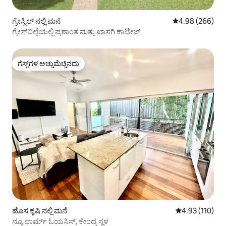
ಗ್ರೇಸ್ವಿಲ್ ನಲ್ಲಿ ಮನೆ
5 ರಲ್ಲಿ 4.98 ಸರಾ
4.98 (266)
ಗ್ರೇಸ್‌ವಿಲ್ಲೆಯಲ್ಲಿ ಪ್ರಶಾಂತ ಮತ್ತು ಖಾಸಗಿ ಕಾಟೇಜ್
ಗೆಸ್ಟ್‌ಗಳ ಅಚ್ಚುಮೆಚ್ಚಿನದು
ಗೆಸ್ಟ್‌ಗಳ ಅಚ್ಚುಮೆಚ್ಚಿನದು
ಹೊಸ ಕೃಷಿ ನಲ್ಲಿ ಮನೆ
5 ರಲ್ಲಿ 4.93 ಸರಾ
4.93 (110)
ನ್ಯೂ ಫಾರ್ಮ್ ಓಯಸಿಸ್, ಕೇಂದ್ರ ಸ್ಥಳ