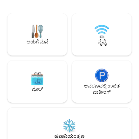
ಮತ್ತು ಟೋಸ್ಟ್ ಅನ್ನು ಒ
ಹೊಂದಿರುವ ವಿಶಾಲವಾದ ಬೆಡ್‌ರೂಮ್ ಮತ್ತು
ನೀವು ಸ್ವಲ್ಪ ಮಸುಕಾಗ
ವಾರ್ಡ್ರೋಬ್‌ನಲ್ಲಿ ನಿರ್ಮಿಸಲಾಗಿದೆ. ತಾಜಾ ಟವೆಲ್‌ಗಳು
ಆಹ್ಲಾದಕರ ಬೇಸಿಗೆಯ ರಾ
ಮತ್ತು ಲಿನೆನ್ ಒದಗಿಸಲಾಗಿದೆ. - ಲಿವಿಂಗ್ ಏರಿಯಾದಲ್ಲಿ
ಬಾಲ್ಕನಿಯಲ್ಲಿ ಹೆಚ್ಚುವರಿ
ಸೋಫಾ ಬೆಡ್ -ಸೆಂಟ್ರಲ್ ಹವಾನಿಯಂತ್ರಣ - ಪೂರ್ಣ
ಕಟ್ಟಡದಲ್ಲಿ ಪಾರ್ಕಿಂಗ್ ಲ
ಬಾಣಸಿಗರ ಅಡುಗೆಮನೆಯೊಂದಿಗೆ ಗ್ಯಾಸ್ ಸ್ಟವ್ ಟಾಪ್
ಮನೆಯಲ್ಲಿ ಲಭ್ಯವಿದೆ.
-ಲಾಂಡ್ರಿ ಪ್ರದೇಶವನ್ನು ಮರೆಮಾಡಿ -ವಾಶಿಂಗ್ ಮೆಷಿನ್
ಮತ್ತು ಡ್ರೈಯರ್ -ಕಾಫೀ ಯಂತ್ರ -ಸ್ಮಾರ್ಟ್ ಟಿವಿ -ಫ್ರೀ
ಅಡುಗೆ ಮನೆ
ವೈಫೈ
ವೈಫೈ
ಆವರಣದಲ್ಲಿ ಉಚಿತ
ಪೂಲ್
ಪಾರ್ಕಿಂಗ್
ಹವಾನಿಯಂತ್ರಣ