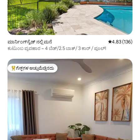
ಮಾರ್ನಿಂಗ್‌ಸೈಡ್ ನಲ್ಲಿ ಮನೆ
5 ರಲ್ಲಿ 4.83 ಸರಾ
4.83 (136)
ಕುಟುಂಬ ವ್ಯವಹಾರ ~ 4 ಬೆಡ್/2.5 ಬಾತ್/ 3 ಕಾರ್ / ಪೂಲ್!
ಗೆಸ್ಟ್‌ಗಳ ಅಚ್ಚುಮೆಚ್ಚಿನದು
ಗೆಸ್ಟ್‌ಗಳಿಗೆ ಅತಿ ಹೆಚ್ಚು ಅಚ್ಚುಮೆಚ್ಚಿನದು