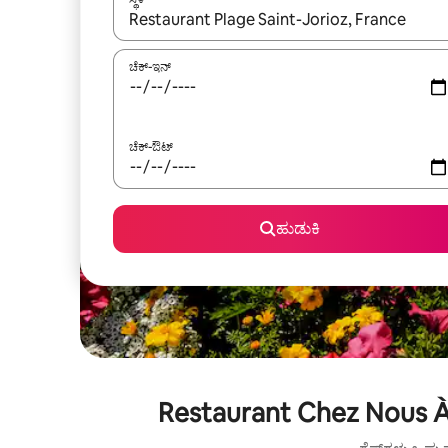
ಫಲಿತಾಂಶಗಳು ಲಭ್ಯವಿರುವಾಗ, ಅಪ್ ಮತ್ತು ಡೌನ್ ಬಾಣದ ಕೀಲಿಗಳೊ
ಚೆಕ್-ಇನ್
ಚೆಕ್-ಔಟ್
ಹುಡುಕಿ
Restaurant Chez Nous À 