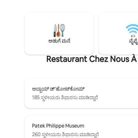
ಖಾಸಗಿ ಪಾರ್ಕ
ಲಿವಿಂಗ್ ರೂಮ್‌ನಲ್ಲಿರುವ ಸೋಫಾ ಹಾಸಿಗೆಗೆ ನಿಮ್ಮಲ್ಲಿ 2
ಆರಾಮದಾಯ
ಜನರನ್ನು ಸುಲಭವಾಗಿ 4 ಕ್ಕೆ ಕರೆತನ್ನಿ. ಆಧುನಿಕ,
ಪ್ರಯೋಜನ ಪಡೆಯುತ
ಪ್ರಕಾಶಮಾನವಾದ, ಸುಸಜ್ಜಿತ ಅಪಾರ್ಟ್‌ಮೆಂಟ್.
ದೂರದಲ್ಲಿರ
ಸುಂದರವಾದ ಉದ್ಯಾನ, ಆಶ್ರಯ ಪಡೆದ ಟೆರೇಸ್ ಮತ್ತು
ಕಿಲೋಮೀಟರ್
ಖಾಸಗಿ ಪಾರ್ಕಿಂಗ್ ಸ್ಥಳವನ್ನು ಒಳಗೊಂಡಿದೆ.
ಪ್ರವೇಶವನ್ನು 
ಅಂಗಡಿಗಳು ಮತ್ತು ರೆಸ್ಟೋರೆಂಟ್‌ಗಳಿಗೆ ಹತ್ತಿರ.
ಏನಾದರೂ ಅಗತ
ಅಡುಗೆ ಮನೆ
ವೈಫೈ
ಮತ್ತು ಕನ್ಸ
ಪಡೆಯುತ್ತೀರಿ
Restaurant Chez Nous À L
ಅಬ್ಬಾಯ್ ಡ್'ಹೋಟ್‌ಕೋಮ್
185 ಸ್ಥಳೀಯರು ಶಿಫಾರಸು ಮಾಡಿದ್ದಾರೆ
Patek Philippe Museum
260 ಸ್ಥಳೀಯರು ಶಿಫಾರಸು ಮಾಡಿದ್ದಾರೆ