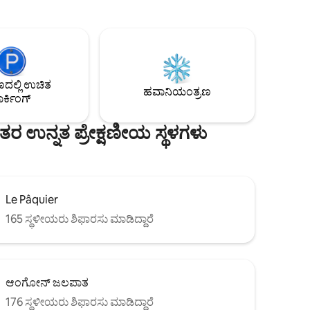
ದ್ದೀರಿ.
ಟೆನ್ನಿಸ್, ವಿವಿಧ ಜಲ ಕ್ರೀಡೆಗಳು ಮತ್ತು ಬೈಕ್ ಬಾಡಿಗೆ
ಲ್
ಹೊಂದಿರುವ ಬಂದರು) . ವಾಕಿಂಗ್ ಮತ್ತು ಸೈಕ್ಲಿಂಗ್
ನ್ ಅನ್ನು
ರಜಾದಿನಗಳಿಗೆ ಸೂಕ್ತವಾಗಿದೆ. ಬೈಕ್ ಮೂಲಕ 20
ನಿಮಿಷಗಳು. ಹೈಕಿಂಗ್ ನಿರ್ಗಮನ. ಕಾರ್ ಮೂಲಕ 45
್ತು
ನಿಮಿಷಗಳಿಂದ ಸ್ಕೀ ರೆಸಾರ್ಟ್‌ಗಳು (ರನ್‌ವೇ ಮತ್ತು
ುತ್ತದೆ.
ನಾರ್ಡಿಕ್), (ಸೆಮ್ನೋಜ್, ಸೆಥೆನೆಕ್ಸ್, ಲಾ ಕ್ಲುಸಾಜ್, ಲೆ
ನಡುವಿನ
ಲ್ಲಿ ಉಚಿತ
ಗ್ರ್ಯಾಂಡ್ ಬೋರ್ನಾಂಡ್).
ಹವಾನಿಯಂತ್ರಣ
ರ್ಕಿಂಗ್
 ಉನ್ನತ ಪ್ರೇಕ್ಷಣೀಯ ಸ್ಥಳಗಳು
Le Pâquier
165 ಸ್ಥಳೀಯರು ಶಿಫಾರಸು ಮಾಡಿದ್ದಾರೆ
ಆಂಗೋನ್ ಜಲಪಾತ
176 ಸ್ಥಳೀಯರು ಶಿಫಾರಸು ಮಾಡಿದ್ದಾರೆ