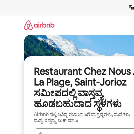
ವಿಷಯಕ್ಕೆ
ಹೋಗಿ
Restaurant Chez Nous
La Plage, Saint-Jorioz
ಸಮೀಪದಲ್ಲಿ ವಾಸ್ತವ್ಯ
ಹೂಡಬಹುದಾದ ಸ್ಥಳಗಳು
Airbnb ನಲ್ಲಿ ವಿಶಿಷ್ಟ ರಜಾ ಬಾಡಿಗೆ ವಾಸ್ತವ್ಯಗಳು, ಮನೆಗಳು
ಮತ್ತು ಇನ್ನಷ್ಟು ಬುಕ್ ಮಾಡಿ
ಸ್ಥಳ