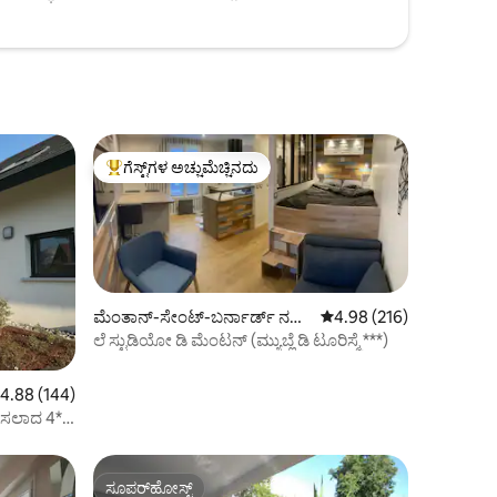
ಗೆಸ್ಟ್‌ಗಳ ಅಚ್ಚುಮೆಚ್ಚಿನದು
ಗೆಸ್ಟ್‌ಗಳಿಗೆ ಅತಿ ಹೆಚ್ಚು ಅಚ್ಚುಮೆಚ್ಚಿನದು
ಮೆಂತಾನ್-ಸೇಂಟ್-ಬರ್ನಾರ್ಡ್ ನಲ್ಲಿ
5 ರಲ್ಲಿ 4.98 ಸರಾಸರಿ ರೇಟಿಂ
4.98 (216)
ಕಾಂಡೋ
ಲೆ ಸ್ಟುಡಿಯೋ ಡಿ ಮೆಂಟನ್ (ಮ್ಯುಬ್ಲೆ ಡಿ ಟೂರಿಸ್ಮೆ ***)
 ರಲ್ಲಿ 4.88 ಸರಾಸರಿ ರೇಟಿಂಗ್, 144 ವಿಮರ್ಶೆಗಳು
4.88 (144)
ೊಳಿಸಲಾದ 4*
ಸೂಪರ್‌ಹೋಸ್ಟ್