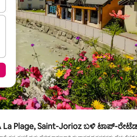
ಂದಿಗೆ ನ್ಯಾವಿಗೇಟ್ ಮಾಡಿ ಅಥವಾ ಸ್ಪರ್ಶ ಅಥವಾ ಸ್ವೈಪ್ ಗೆಸ್ಚರ್‌ಗಳ ಮೂಲಕ ಅನ್ವೇಷಿಸಿ.
La Plage, Saint-Jorioz ಬಳಿ ಟಾಪ್-ರೇಟೆಡ