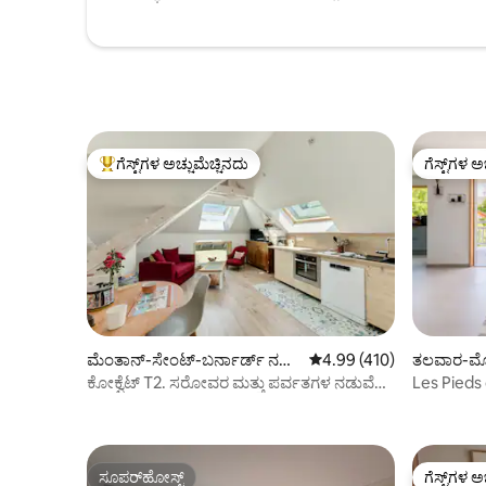
ಗೆಸ್ಟ್‌ಗಳ ಅಚ್ಚುಮೆಚ್ಚಿನದು
ಗೆಸ್ಟ್‌ಗಳ ಅ
ಗೆಸ್ಟ್‌ಗಳಿಗೆ ಅತಿ ಹೆಚ್ಚು ಅಚ್ಚುಮೆಚ್ಚಿನದು
ಗೆಸ್ಟ್‌ಗಳ ಅ
ಮೆಂತಾನ್-ಸೇಂಟ್-ಬರ್ನಾರ್ಡ್ ನಲ್ಲಿ
5 ರಲ್ಲಿ 4.99 ಸರಾಸರಿ ರೇಟಿಂಗ
4.99 (410)
ತಲವಾರ-ಮೋಹ
ಕಾಂಡೋ
ಕೋಕ್ವೆಟ್ T2. ಸರೋವರ ಮತ್ತು ಪರ್ವತಗಳ ನಡುವೆ
Les Pieds d
ಅಸಾಧಾರಣ
Annecy
ಸೂಪರ್‌ಹೋಸ್ಟ್
ಗೆಸ್ಟ್‌ಗಳ ಅ