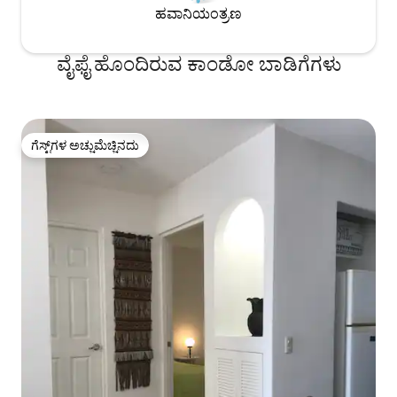
ಹವಾನಿಯಂತ್ರಣ
ವೈಫೈ ಹೊಂದಿರುವ ಕಾಂಡೋ ಬಾಡಿಗೆಗಳು
ಗೆಸ್ಟ್‌ಗಳ ಅಚ್ಚುಮೆಚ್ಚಿನದು
ಗೆಸ್ಟ್‌ಗಳ ಅಚ್ಚುಮೆಚ್ಚಿನದು