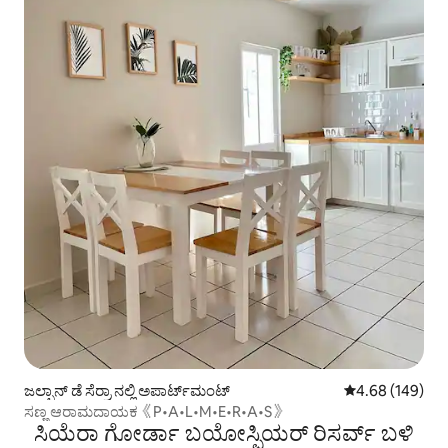
ಜಲ್ಪಾನ್ ಡೆ ಸೆರ್ರಾ ನಲ್ಲಿ ಅಪಾರ್ಟ್‌ಮಂಟ್
5 ರಲ್ಲಿ 4.68 ಸರಾ
4.68 (149)
ಸಣ್ಣ ಆರಾಮದಾಯಕ《P•A•L•M•E•R•A•S》
ಸಿಯೆರಾ ಗೋರ್ಡಾ ಬಯೋಸ್ಫಿಯರ್ ರಿಸರ್ವ್ ಬಳಿ