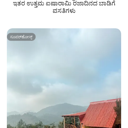
ಇತರ ಉತ್ತಮ ಐಷಾರಾಮಿ ರಜಾದಿನದ ಬಾಡಿಗೆ
ವಸತಿಗಳು
ಸೂಪರ್‌ಹೋಸ್ಟ್
ಸೂಪರ್‌ಹೋಸ್ಟ್