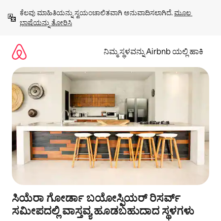
ವಿಷಯಕ್ಕೆ
ಕೆಲವು ಮಾಹಿತಿಯನ್ನು ಸ್ವಯಂಚಾಲಿತವಾಗಿ ಅನುವಾದಿಸಲಾಗಿದೆ. 
ಮೂಲ 
ಹೋಗಿ
ಭಾಷೆಯನ್ನು ತೋರಿಸಿ
ನಿಮ್ಮ ಸ್ಥಳವನ್ನು Airbnb ಯಲ್ಲಿ ಹಾಕಿ
ಸಿಯೆರಾ ಗೋರ್ಡಾ ಬಯೋಸ್ಫಿಯರ್ ರಿಸರ್ವ್
ಸಮೀಪದಲ್ಲಿ ವಾಸ್ತವ್ಯ ಹೂಡಬಹುದಾದ ಸ್ಥಳಗಳು