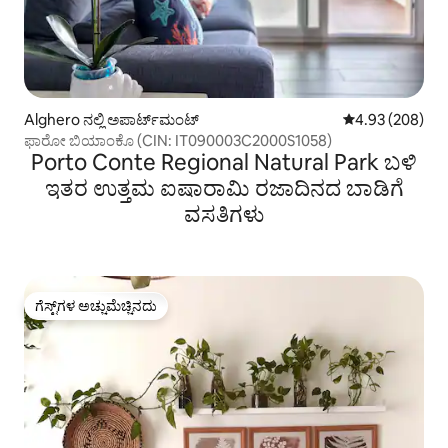
Alghero ನಲ್ಲಿ ಅಪಾರ್ಟ್‌ಮಂಟ್
5 ರಲ್ಲಿ 4.93 ಸರಾ
4.93 (208)
ಫಾರೋ ಬಿಯಾಂಕೊ (CIN: IT090003C2000S1058)
Porto Conte Regional Natural Park ಬಳಿ
ಇತರ ಉತ್ತಮ ಐಷಾರಾಮಿ ರಜಾದಿನದ ಬಾಡಿಗೆ
ವಸತಿಗಳು
ಗೆಸ್ಟ್‌ಗಳ ಅಚ್ಚುಮೆಚ್ಚಿನದು
ಗೆಸ್ಟ್‌ಗಳ ಅಚ್ಚುಮೆಚ್ಚಿನದು