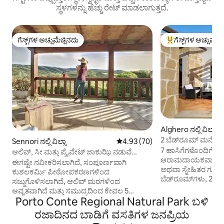
ಸ್ಥಳಗಳನ್ನು ಹೆಚ್ಚು ರೇಟ್ ಮಾಡಲಾಗುತ್ತದೆ.
ಗೆಸ್ಟ್‌ಗಳ ಅಚ್ಚುಮೆಚ್ಚಿನದು
ಗೆಸ್ಟ್‌ಗಳ ಅಚ್ಚುಮೆಚ್
ಗೆಸ್ಟ್‌ಗಳ ಅಚ್ಚುಮೆಚ್ಚಿನದು
ಗೆಸ್ಟ್‌ಗಳಿಗೆ ಅತಿ ಹೆಚ್ಚು
Alghero ನಲ್ಲಿ ವಿಲ್ಲಾ
2 ಬೆಡ್‌ರೂಮ್ ಮನೆ ಮತ್ತ
Sennori ನಲ್ಲಿ ವಿಲ್ಲಾ
5 ರಲ್ಲಿ 4.93 ಸರಾಸರಿ ರೇಟಿಂಗ್, 70 ವಿ
4.93 (70)
ಸೋಲಾರಿಯಂ
7 ಹಾಸಿಗೆಗಳೊಂದಿಗೆ ಅಲ್
ಆಲಿವ್, ಸೀ ಮತ್ತು ಪ್ರೈವೇಟ್ ಜಾಕುಝಿ ನಡುವೆ
ಆರಾಮದಾಯಕವಾದ ಖಾಸಗ
ವಿಲ್ಲಾದಲ್ಲಿ ವಿಶ್ರಾಂತಿ ಪಡೆಯಿರಿ
ಈಗಷ್ಟೇ ನವೀಕರಿಸಲಾಗಿದೆ, ಸಂಪೂರ್ಣವಾಗಿ
ಅಥವಾ ಸ್ನೇಹಿತರ ಗುಂಪುಗ
ಕುಶಲಕರ್ಮಿ ಪೀಠೋಪಕರಣಗಳಿಂದ
ಬೆಡ್‌ರೂಮ್‌ಗಳು, 2 ಬಾ
ಸಜ್ಜುಗೊಳಿಸಲಾಗಿದೆ, ಆಲಿವ್ ಮರಗಳಿಂದ
ಸೋಲಾರಿಯಂ ಅನ್ನು ಹೊ
ಆವೃತವಾಗಿದೆ ಮತ್ತು ಸಮುದ್ರದಿಂದ ಕೇವಲ 5
ಸಮುದ್ರ, ನಗರ ಮತ್ತು 
Porto Conte Regional Natural Park ಬಳಿ
ನಿಮಿಷಗಳು. ನಮ್ಮ ವಿಲ್ಲಾ ಆಧುನಿಕ ಸೌಕರ್ಯಗಳು
ನೋಟವನ್ನು ಆನಂದಿಸ
ಮತ್ತು ವಿಶಿಷ್ಟ ಹಳ್ಳಿಗಾಡಿನ ಮೋಡಿ ನೀಡುತ್ತದೆ, ಇದು
ರಜಾದಿನದ ಬಾಡಿಗೆ ವಸತಿಗಳ ಜನಪ್ರಿಯ
ಕೇವಲ 10 ನಿಮಿಷಗಳ ಡ್ರ
ವಿಶ್ರಾಂತಿ ವಿಹಾರಕ್ಕೆ ಸೂಕ್ತವಾಗಿದೆ. ಶಾಶ್ವತ