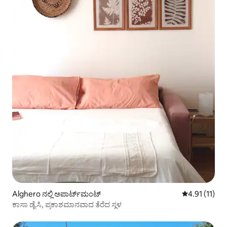
Alghero ನಲ್ಲಿ ಅಪಾರ್ಟ್‌ಮಂಟ್
5 ರಲ್ಲಿ 4.91 ಸ
4.91 (11)
ಕಾಸಾ ಡೈಸಿ, ಪ್ರಕಾಶಮಾನವಾದ ತೆರೆದ ಸ್ಥಳ