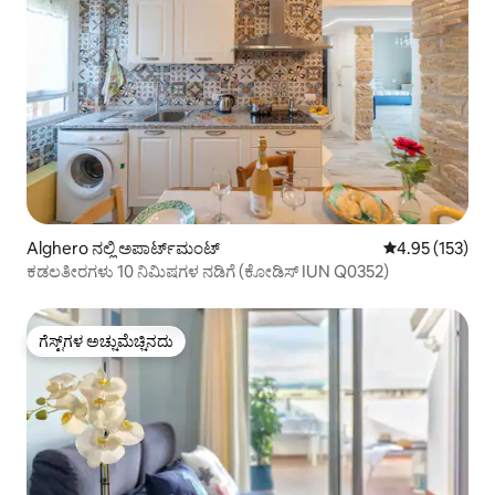
Alghero ನಲ್ಲಿ ಅಪಾರ್ಟ್‌ಮಂಟ್
5 ರಲ್ಲಿ 4.95 ಸರಾ
4.95 (153)
ಕಡಲತೀರಗಳು 10 ನಿಮಿಷಗಳ ನಡಿಗೆ (ಕೋಡಿಸ್ IUN Q0352)
ಗೆಸ್ಟ್‌ಗಳ ಅಚ್ಚುಮೆಚ್ಚಿನದು
ಗೆಸ್ಟ್‌ಗಳ ಅಚ್ಚುಮೆಚ್ಚಿನದು