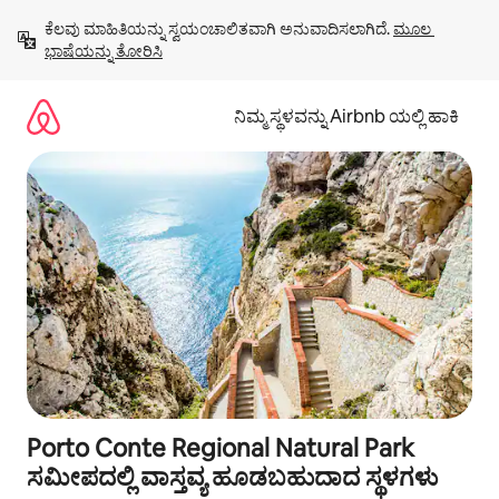
ವಿಷಯಕ್ಕೆ
ಕೆಲವು ಮಾಹಿತಿಯನ್ನು ಸ್ವಯಂಚಾಲಿತವಾಗಿ ಅನುವಾದಿಸಲಾಗಿದೆ. 
ಮೂಲ 
ಹೋಗಿ
ಭಾಷೆಯನ್ನು ತೋರಿಸಿ
ನಿಮ್ಮ ಸ್ಥಳವನ್ನು Airbnb ಯಲ್ಲಿ ಹಾಕಿ
Porto Conte Regional Natural Park
ಸಮೀಪದಲ್ಲಿ ವಾಸ್ತವ್ಯ ಹೂಡಬಹುದಾದ ಸ್ಥಳಗಳು