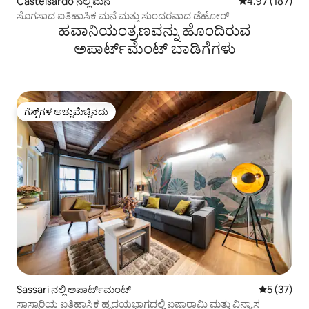
Castelsardo ನಲ್ಲಿ ಮನೆ
5 ರಲ್ಲಿ 4.97 ಸರಾ
4.97 (187)
ಸೊಗಸಾದ ಐತಿಹಾಸಿಕ ಮನೆ ಮತ್ತು ಸುಂದರವಾದ ಡೆಹೋರ್
ಹವಾನಿಯಂತ್ರಣವನ್ನು ಹೊಂದಿರುವ
ಅಪಾರ್ಟ್‌ಮೆಂಟ್‌ ಬಾಡಿಗೆಗಳು
ಗೆಸ್ಟ್‌ಗಳ ಅಚ್ಚುಮೆಚ್ಚಿನದು
ಗೆಸ್ಟ್‌ಗಳ ಅಚ್ಚುಮೆಚ್ಚಿನದು
Sassari ನಲ್ಲಿ ಅಪಾರ್ಟ್‌ಮಂಟ್
5 ರಲ್ಲಿ 5 ಸರ
5 (37)
ಸಾಸ್ಸಾರಿಯ ಐತಿಹಾಸಿಕ ಹೃದಯಭಾಗದಲ್ಲಿ ಐಷಾರಾಮಿ ಮತ್ತು ವಿನ್ಯಾಸ