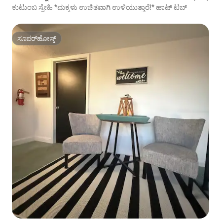
ಕುಟುಂಬ ಸ್ನೇಹಿ *ಮಕ್ಕಳು ಉಚಿತವಾಗಿ ಉಳಿಯುತ್ತಾರೆ!* ಹಾಟ್ ಟಬ್
ಸೂಪರ್‌ಹೋಸ್ಟ್
ಸೂಪರ್‌ಹೋಸ್ಟ್