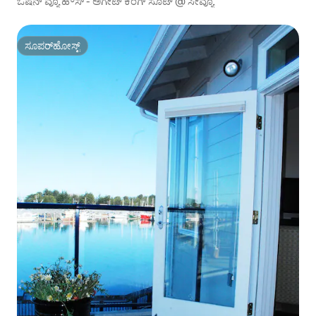
ಓಷನ್ ವ್ಯೂ ಹೌಸ್ - ಅಗೇಟ್ ಕಿಂಗ್ ಸೂಟ್ @ ಸೀವ್ಯೂ
ಸೂಪರ್‌ಹೋಸ್ಟ್
ಸೂಪರ್‌ಹೋಸ್ಟ್