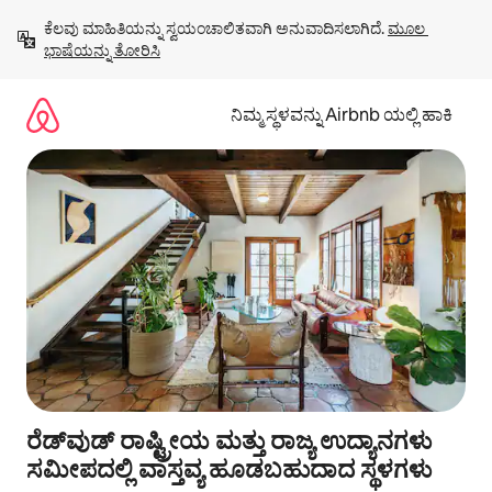
ವಿಷಯಕ್ಕೆ
ಕೆಲವು ಮಾಹಿತಿಯನ್ನು ಸ್ವಯಂಚಾಲಿತವಾಗಿ ಅನುವಾದಿಸಲಾಗಿದೆ. 
ಮೂಲ 
ಹೋಗಿ
ಭಾಷೆಯನ್ನು ತೋರಿಸಿ
ನಿಮ್ಮ ಸ್ಥಳವನ್ನು Airbnb ಯಲ್ಲಿ ಹಾಕಿ
ರೆಡ್‌ವುಡ್ ರಾಷ್ಟ್ರೀಯ ಮತ್ತು ರಾಜ್ಯ ಉದ್ಯಾನಗಳು
ಸಮೀಪದಲ್ಲಿ ವಾಸ್ತವ್ಯ ಹೂಡಬಹುದಾದ ಸ್ಥಳಗಳು