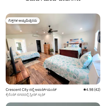
ಗೆಸ್ಟ್‌ಗಳ ಅಚ್ಚುಮೆಚ್ಚಿನದು
ಗೆಸ್ಟ್‌ಗಳ ಅಚ್ಚುಮೆಚ್ಚಿನದು
Crescent City ನಲ್ಲಿ ಅಪಾರ್ಟ್‌ಮಂಟ್
5 ರಲ್ಲಿ 4.98 ಸರ
4.98 (42)
ಕ್ರೆಸೆಂಟ್ ನಗರದಲ್ಲಿ ಸ್ವೀಟ್ ಸ್ಪಾಟ್