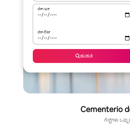
ಚೆಕ್-ಇನ್
ಚೆಕ್-ಔಟ್
ಹುಡುಕಿ
Cementerio de
ಗೆಸ್ಟ್‌ಗಳು ಒಪ್ಪ