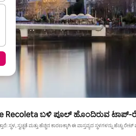
 Recoleta ಬಳಿ ಪೂಲ್ ಹೊಂದಿರುವ ಟಾಪ್-ರೇ
ುತ್ತಾರೆ: ಸ್ಥಳ, ಸ್ವಚ್ಛತೆ ಮತ್ತು ಹೆಚ್ಚಿನ ಕಾರಣಕ್ಕಾಗಿ ಈ ವಾಸ್ತವ್ಯದ ಸ್ಥಳಗಳನ್ನು ಹೆಚ್ಚು ರೇ