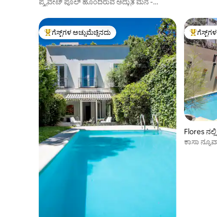
ಪ್ರೈವೇಟ್ ಪೂಲ್ ಹೊಂದಿರುವ ಅದ್ಭುತ ಮನೆ -
ಪಲೆರ್ಮೊ ಸೊಹೋ
ಗೆಸ್ಟ್‌ಗಳ ಅಚ್ಚುಮೆಚ್ಚಿನದು
ಗೆಸ್ಟ್‌ಗ
ಗೆಸ್ಟ್‌ಗಳಿಗೆ ಅತಿ ಹೆಚ್ಚು ಅಚ್ಚುಮೆಚ್ಚಿನದು
ಗೆಸ್ಟ್‌ಗಳಿಗ
Flores ನಲ್ಲ
ಕಾಸಾ ನ್ಯೂವ
ಮತ್ತು ಪ್ಯಾ