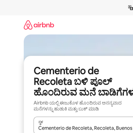
ವಿಷಯಕ್ಕೆ
ಹೋಗಿ
Cementerio de
Recoleta ಬಳಿ ಪೂಲ್
ಹೊಂದಿರುವ ಮನೆ ಬಾಡಿಗೆಗಳ
Airbnb ಯಲ್ಲಿ ಈಜುಕೊಳ ಹೊಂದಿರುವ ಅನನ್ಯವಾದ
ಮನೆಗಳನ್ನು ಹುಡುಕಿ ಮತ್ತು ಬುಕ್ ಮಾಡಿ
ಸ್ಥಳ
ಫಲಿತಾಂಶಗಳು ಲಭ್ಯವಿರುವಾಗ, ಅಪ್ ಮತ್ತು ಡೌನ್ ಬಾಣದ ಕೀಲಿಗಳೊ