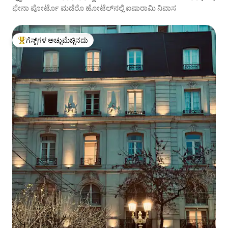
ಫೇನಾ ಪೋರ್ಟೊ ಮಡೆರೊ ಹೋಟೆಲ್‌ನಲ್ಲಿ ಐಷಾರಾಮಿ ನಿವಾಸ
ಗೆಸ್ಟ್‌ಗಳ ಅಚ್ಚುಮೆಚ್ಚಿನದು
ಗೆಸ್ಟ್‌ಗಳಿಗೆ ಅತಿ ಹೆಚ್ಚು ಅಚ್ಚುಮೆಚ್ಚಿನದು