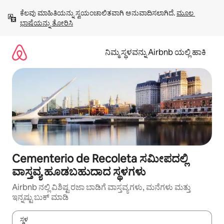
ವಿಷಯಕ್ಕೆ
ಕೆಲವು ಮಾಹಿತಿಯನ್ನು ಸ್ವಯಂಚಾಲಿತವಾಗಿ ಅನುವಾದಿಸಲಾಗಿದೆ. 
ಮೂಲ 
ಹೋಗಿ
ಭಾಷೆಯನ್ನು ತೋರಿಸಿ
ನಿಮ್ಮ ಸ್ಥಳವನ್ನು Airbnb ಯಲ್ಲಿ ಹಾಕಿ
Cementerio de Recoleta ಸಮೀಪದಲ್ಲಿ
ವಾಸ್ತವ್ಯ ಹೂಡಬಹುದಾದ ಸ್ಥಳಗಳು
Airbnb ನಲ್ಲಿ ವಿಶಿಷ್ಟ ರಜಾ ಬಾಡಿಗೆ ವಾಸ್ತವ್ಯಗಳು, ಮನೆಗಳು ಮತ್ತು
ಇನ್ನಷ್ಟು ಬುಕ್ ಮಾಡಿ
ಸ್ಥಳ