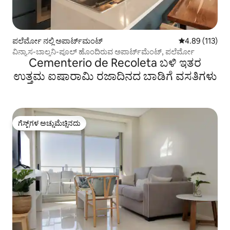
ಪಲೆರ್ಮೋ ನಲ್ಲಿ ಅಪಾರ್ಟ್‌ಮಂಟ್
5 ರಲ್ಲಿ 4.89 ಸರಾ
4.89 (113)
ವಿನ್ಯಾಸ-ಬಾಲ್ಕನಿ-ಪೂಲ್ ಹೊಂದಿರುವ ಅಪಾರ್ಟ್‌ಮೆಂಟ್, ಪಲೆರ್ಮೋ
Cementerio de Recoleta ಬಳಿ ಇತರ
ಉತ್ತಮ ಐಷಾರಾಮಿ ರಜಾದಿನದ ಬಾಡಿಗೆ ವಸತಿಗಳು
ಗೆಸ್ಟ್‌ಗಳ ಅಚ್ಚುಮೆಚ್ಚಿನದು
ಗೆಸ್ಟ್‌ಗಳ ಅಚ್ಚುಮೆಚ್ಚಿನದು