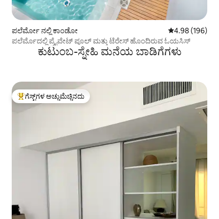
ಪಲೆರ್ಮೋ ನಲ್ಲಿ ಕಾಂಡೋ
5 ರಲ್ಲಿ 4.98 ಸರಾ
4.98 (196)
ಪಲೆರ್ಮೊದಲ್ಲಿ ಪ್ರೈವೇಟ್ ಪೂಲ್ ಮತ್ತು ಟೆರೇಸ್ ಹೊಂದಿರುವ ಓಯಸಿಸ್
ಕುಟುಂಬ-ಸ್ನೇಹಿ ಮನೆಯ ಬಾಡಿಗೆಗಳು
ಗೆಸ್ಟ್‌ಗಳ ಅಚ್ಚುಮೆಚ್ಚಿನದು
ಗೆಸ್ಟ್‌ಗಳಿಗೆ ಅತಿ ಹೆಚ್ಚು ಅಚ್ಚುಮೆಚ್ಚಿನದು