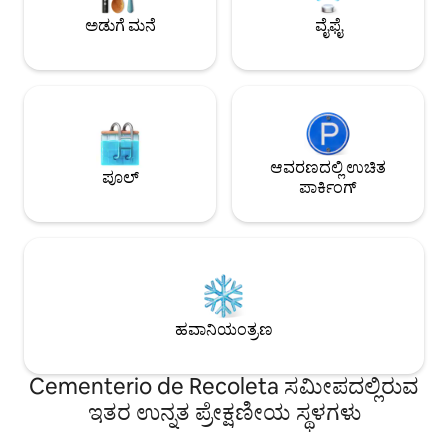
ಯಾವುದೇ ಸಮಯದಲ್ಲಿ ಉಚಿತ ಲಗೇಜ್
ಪ್ರದೇಶಕ್ಕೆ ನಡೆಯುವ ದೂ
ಅಡುಗೆ ಮನೆ
ವೈಫೈ
ಸಂಗ್ರಹಣೆಯನ್ನು ನೀಡುತ್ತೇವೆ. ಈ ಪ್ರಾಪರ್ಟಿ ಮತ್ತು
ಪ್ರದೇಶದ ಬಗ್ಗೆ ಇನ್ನಷ್ಟು ತಿಳಿಯಲು ಮುಂದೆ ಓದಿ. ನಾವು
ಸಹಾಯ ಮಾಡಲು ಸಂತೋಷಪಡುತ್ತೇವೆ!
ಆವರಣದಲ್ಲಿ ಉಚಿತ
ಪೂಲ್
ಪಾರ್ಕಿಂಗ್
ಹವಾನಿಯಂತ್ರಣ
Cementerio de Recoleta ಸಮೀಪದಲ್ಲಿರುವ
ಇತರ ಉನ್ನತ ಪ್ರೇಕ್ಷಣೀಯ ಸ್ಥಳಗಳು