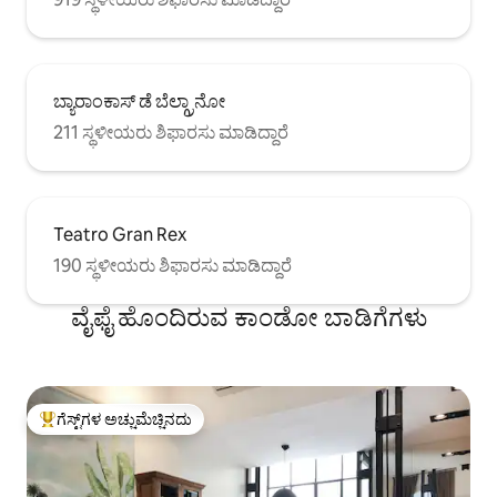
ಬ್ಯಾರಾಂಕಾಸ್ ಡೆ ಬೆಲ್ಗ್ರಾನೋ
211 ಸ್ಥಳೀಯರು ಶಿಫಾರಸು ಮಾಡಿದ್ದಾರೆ
Teatro Gran Rex
190 ಸ್ಥಳೀಯರು ಶಿಫಾರಸು ಮಾಡಿದ್ದಾರೆ
ವೈಫೈ ಹೊಂದಿರುವ ಕಾಂಡೋ ಬಾಡಿಗೆಗಳು
ಗೆಸ್ಟ್‌ಗಳ ಅಚ್ಚುಮೆಚ್ಚಿನದು
ಗೆಸ್ಟ್‌ಗಳಿಗೆ ಅತಿ ಹೆಚ್ಚು ಅಚ್ಚುಮೆಚ್ಚಿನದು