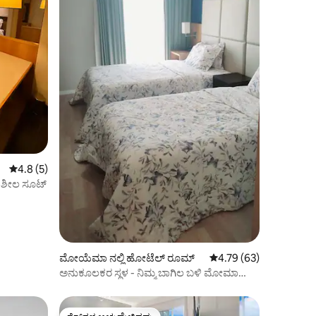
5 ರಲ್ಲಿ 4.8 ಸರಾಸರಿ ರೇಟಿಂಗ್, 5 ವಿಮರ್ಶೆಗಳು
4.8 (5)
ಹಶೀಲ ಸೂಟ್
ಮೋಯೆಮಾ ನಲ್ಲಿ ಹೋಟೆಲ್ ರೂಮ್
5 ರಲ್ಲಿ 4.79 ಸರಾಸರಿ ರೇಟಿ
4.79 (63)
ಅನುಕೂಲಕರ ಸ್ಥಳ - ನಿಮ್ಮ ಬಾಗಿಲ ಬಳಿ ಮೋಮಾ
ಸಬ್‌ವೇ