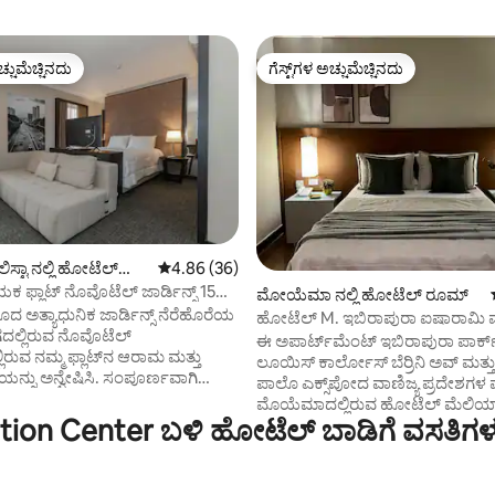
ಚ್ಚುಮೆಚ್ಚಿನದು
ಗೆಸ್ಟ್‌ಗಳ ಅಚ್ಚುಮೆಚ್ಚಿನದು
ಚ್ಚುಮೆಚ್ಚಿನದು
ಗೆಸ್ಟ್‌ಗಳ ಅಚ್ಚುಮೆಚ್ಚಿನದು
ಿಸ್ಟಾ ನಲ್ಲಿ ಹೋಟೆಲ್
5 ರಲ್ಲಿ 4.86 ಸರಾಸರಿ ರೇಟಿಂಗ್, 36 ವಿಮರ್ಶೆಗಳು
4.86 (36)
ಫ್ಲಾಟ್ ನೊವೊಟೆಲ್ ಜಾರ್ಡಿನ್ಸ್ 15ನೇ
ಿಂಗ್, 9 ವಿಮರ್ಶೆಗಳು
ಮೋಯೆಮಾ ನಲ್ಲಿ ಹೋಟೆಲ್ ರೂಮ್
 ಅತ್ಯಾಧುನಿಕ ಜಾರ್ಡಿನ್ಸ್ ನೆರೆಹೊರೆಯ
ಹೋಟೆಲ್ M. ಇಬಿರಾಪುರಾ ಐಷಾರಾಮ
ಲ್ಲಿರುವ ನೊವೊಟೆಲ್
ಈ ಅಪಾರ್ಟ್‌ಮೆಂಟ್ ಇಬಿರಾಪುರಾ ಪಾರ್ಕ್
ನಲ್ಲಿರುವ ನಮ್ಮ ಫ್ಲಾಟ್‌ನ ಆರಾಮ ಮತ್ತು
ಲೂಯಿಸ್ ಕಾರ್ಲೋಸ್ ಬೆರ್ರಿನಿ ಅವ್ ಮತ್ತ
ನ್ವೇಷಿಸಿ. ಸಂಪೂರ್ಣವಾಗಿ
ಪಾಲೊ ಎಕ್ಸ್‌ಪೋದ ವಾಣಿಜ್ಯ ಪ್ರದೇಶಗಳ ಪಕ
, ನಮ್ಮ ಸ್ಥಳವು ವ್ಯವಹಾರ ಮತ್ತು
ಮೊಯೆಮಾದಲ್ಲಿರುವ ಹೋಟೆಲ್ ಮೆಲಿಯ
ಪ್‌ಗಳಿಗೆ ಸೂಕ್ತವಾಗಿದೆ. ಅತ್ಯುತ್ತಮ
on Center ಬಳಿ ಹೋಟೆಲ್ ಬಾಡಿಗೆ ವಸತಿಗಳ
ಇಬಿರಾಪುರಾದಲ್ಲಿದೆ, ಉಚಿತ ವೈಫೈ ನೀಡುತ್ತ
‌ಗಳು, ಬೊಟಿಕ್‌ಗಳು ಮತ್ತು ಸಾಂಸ್ಕೃತಿಕ
ಬಫೆಟ್ ಬ್ರೇಕ್‌ಫಾಸ್ಟ್ ಹೊಂದಿರುವ ರೆಸ್ಟೋರ
 ಸಾಮೀಪ್ಯವನ್ನು ಆನಂದಿಸಿ. ವಿಹಂಗಮ
ಹೊಂದಿದೆ (ದೈನಂದಿನ ದರದಲ್ಲಿ ಸೇರಿಸಲಾಗಿ
ಮ್, ರೆಸ್ಟೋರೆಂಟ್ ಮತ್ತು ಗ್ಯಾರೇಜ್
ರೆಸ್ಟೋರೆಂಟ್‌ನಲ್ಲಿ ಸ್ಥಳೀಯ ಮತ್ತು ಅಂತರ