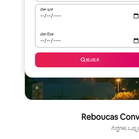
ಚೆಕ್-ಇನ್
ಚೆಕ್-ಔಟ್
ಹುಡುಕಿ
Reboucas Conve
ಗೆಸ್ಟ್‌ಗಳು ಒಪ್ಪ