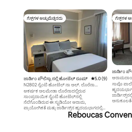
ಗೆಸ್ಟ್‌ಗಳ ಅಚ್ಚುಮೆಚ್ಚಿನದು
ಗೆಸ್ಟ್‌ಗಳ ಅ
ಗೆಸ್ಟ್‌ಗಳ ಅಚ್ಚುಮೆಚ್ಚಿನದು
ಗೆಸ್ಟ್‌ಗಳ ಅ
ಜಾರ್ಡಿಂ ಪೌಲ
ರೂಮ್
ಆರಾಮದಾಯಕ 
ಜಾರ್ಡಿಂ ಪೌಲಿಸ್ಟಾ ನಲ್ಲಿ ಹೋಟೆಲ್ ರೂಮ್
5 ರಲ್ಲಿ 5.0 ಸರಾಸರಿ ರೇಟ
5.0 (9)
ಮಹಡಿ
ಸಾವೊ ಪಾಲೊದ
N2802 ನೈಂಟಿ ಹೋಟೆಲ್ ನಾ ಅಲ್. ಲೊರೆನಾ
ಹೃದಯಭಾಗದ
ಜಾರ್ಡಿನ್ಸ್ ಪ್ರಾಕ್ಸ್ ಪಾಲ್
ಆಕರ್ಷಕ ಅಲಮೇಡಾ ಲೊರೆನಾದಲ್ಲಿರುವ
ಜಾರ್ಡಿನ್ಸ್‌
ಸಾಂಪ್ರದಾಯಿಕ ನೈಂಟಿ ಹೋಟೆಲ್‌ನಲ್ಲಿ
ಅನುಕೂಲತೆಯನ್ನು ಅ
ನೆಲೆಗೊಂಡಿರುವ ಈ ಸ್ಟುಡಿಯೋ ಆರಾಮ,
ಸುಸಜ್ಜಿತವಾದ
ಪ್ರಾಯೋಗಿಕತೆ ಮತ್ತು ಜಾರ್ಡಿನ್ಸ್‌ನ ಹೃದಯಭಾಗದಲ್ಲಿ
ವಿರಾಮದ ಟ್ರಿ
Reboucas Conventi
ಪ್ರಧಾನ ಸ್ಥಳವನ್ನು ನೀಡುತ್ತದೆ. ಪೌಲಿಸ್ಟಾ ಅವೆನ್ಯೂದಿಂದ
ರೆಸ್ಟೋರೆಂಟ್
ಕೆಲವೇ ನಿಮಿಷಗಳ ದೂರದಲ್ಲಿ, ಕೊಂಗೊನ್ಹಾಸ್ ವಿಮಾನ
ಆಕರ್ಷಣೆಗಳಿಗೆ
ನಿಲ್ದಾಣದಿಂದ ಕೇವಲ 8 ಕಿ.ಮೀ. ದೂರದಲ್ಲಿ,
ನೋಟಗಳು, ಜಿ
ಇಬಿರಾಪ್ಯುರಾ ಪಾರ್ಕ್‌ನಿಂದ 1.5 ಕಿ.ಮೀ. ದೂರದಲ್ಲಿ