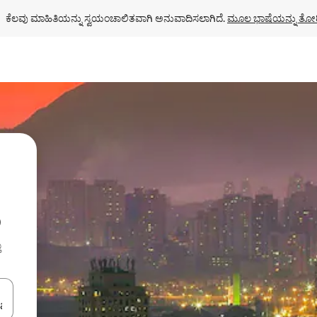
ಕೆಲವು ಮಾಹಿತಿಯನ್ನು ಸ್ವಯಂಚಾಲಿತವಾಗಿ ಅನುವಾದಿಸಲಾಗಿದೆ. 
ಮೂಲ ಭಾಷೆಯನ್ನು ತೋರ
ು
ು
ಂದಿಗೆ ನ್ಯಾವಿಗೇಟ್ ಮಾಡಿ ಅಥವಾ ಸ್ಪರ್ಶ ಅಥವಾ ಸ್ವೈಪ್ ಗೆಸ್ಚರ್‌ಗಳ ಮೂಲಕ ಅನ್ವೇಷಿಸಿ.