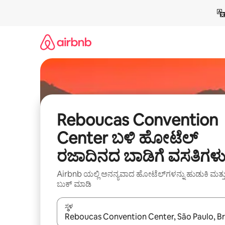
ವಿಷಯಕ್ಕೆ
ಹೋಗಿ
Reboucas Convention
Center ಬಳಿ ಹೋಟೆಲ್
ರಜಾದಿನದ ಬಾಡಿಗೆ ವಸತಿಗಳ
Airbnb ಯಲ್ಲಿ ಅನನ್ಯವಾದ ಹೋಟೆಲ್‌ಗಳನ್ನು ಹುಡುಕಿ ಮತ್ತ
ಬುಕ್ ಮಾಡಿ
ಸ್ಥಳ
ಫಲಿತಾಂಶಗಳು ಲಭ್ಯವಿರುವಾಗ, ಅಪ್ ಮತ್ತು ಡೌನ್ ಬಾಣದ ಕೀಲಿಗಳೊ