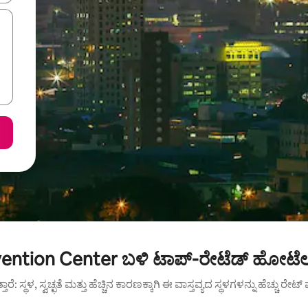
ntion Center ಬಳಿ ಟಾಪ್-ರೇಟೆಡ್ ಹೋಟೆಲ್
ುತ್ತಾರೆ: ಸ್ಥಳ, ಸ್ವಚ್ಛತೆ ಮತ್ತು ಹೆಚ್ಚಿನ ಕಾರಣಕ್ಕಾಗಿ ಈ ವಾಸ್ತವ್ಯದ ಸ್ಥಳಗಳನ್ನು ಹೆಚ್ಚು ರೇ