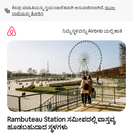
ವಿಷಯಕ್ಕೆ
ಕೆಲವು ಮಾಹಿತಿಯನ್ನು ಸ್ವಯಂಚಾಲಿತವಾಗಿ ಅನುವಾದಿಸಲಾಗಿದೆ. 
ಮೂಲ 
ಹೋಗಿ
ಭಾಷೆಯನ್ನು ತೋರಿಸಿ
ನಿಮ್ಮ ಸ್ಥಳವನ್ನು Airbnb ಯಲ್ಲಿ ಹಾಕಿ
Rambuteau Station ಸಮೀಪದಲ್ಲಿ ವಾಸ್ತವ್ಯ
ಹೂಡಬಹುದಾದ ಸ್ಥಳಗಳು