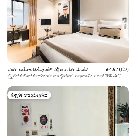
ಥರ್ಡ್ ಅರ್ರೋಂಡಿಸ್ಮೋಂಟ್ ನಲ್ಲಿ ಅಪಾರ್ಟ್‌ಮಂಟ್
5 ರಲ್ಲಿ 4.97 ಸರಾ
4.97 (127)
ಪ್ರೈವೇಟ್ ಕೋರ್ಟ್‌ಯಾರ್ಡ್ ಮಾರೈಸ್‌ನಲ್ಲಿ ಐಷಾರಾಮಿ ಸೂಟ್ 2BR/AC
ಗೆಸ್ಟ್‌ಗಳ ಅಚ್ಚುಮೆಚ್ಚಿನದು
ಗೆಸ್ಟ್‌ಗಳ ಅಚ್ಚುಮೆಚ್ಚಿನದು