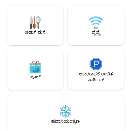
ವಸ್ತುಸಂಗ್ರಹಾಲಯದಿಂದ ಕಲ್ಲಿನ ಎಸೆತ - ಜಾರ್ಜಸ್
ನೋಡುತ್ತದೆ. ಇದು 6 ಜನರ
ಪೊಂಪಿಡೌ ಸೆಂಟರ್ - ಮಾಂಟೋರ್ಗೆಯಿಲ್‌ನ
ಕುರ್ಚಿಗಳು ಮತ್ತು ಹೊ
ಪಾದಚಾರಿ ಜಿಲ್ಲೆ. ಅಡುಗೆಮನೆ ಸುಸಜ್ಜಿತವಾಗಿದೆ ಮತ್ತು
ಹೊಂದಿದೆ. ನೀವು ಹೆಚ್ಚುವರ
ಲಿವಿಂಗ್ ರೂಮ್, ದೊಡ್ಡ ಬಾತ್‌ರೂಮ್‌ಗೆ ತೆರೆದಿರುತ್ತದೆ.
ನನ್ನನ್ನು ಸಂಪರ್ಕಿಸಲು
ಪ್ಯಾರಿಸ್‌ನಲ್ಲಿ ನಿಮ್ಮ ವಾಸ್ತವ್ಯವನ್ನು ಪರಿಪೂರ್ಣವಾಗಿಸಲು
ಎಲ್ಲಾ ಸೌಕರ್ಯಗಳು!
ಅಡುಗೆ ಮನೆ
ವೈಫೈ
ಆವರಣದಲ್ಲಿ ಉಚಿತ
ಪೂಲ್
ಪಾರ್ಕಿಂಗ್
ಹವಾನಿಯಂತ್ರಣ