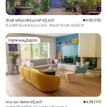
ಟೆಂಥ್ ಅರ್ರೋಂಡಿಸ್ಮೋಂಟ್ ನಲ್ಲಿ ಮನೆ
5 ರಲ್ಲಿ 4.95 ಸರಾ
4.95 (176)
9 ಜನರಿಗೆ ಶಾಂತ ಕುಟುಂಬ ಮನೆ - ಕೆನಾಲ್ ಸೇಂಟ್-ಮಾರ್ಟಿನ್
ಗೆಸ್ಟ್‌ಗಳ ಅಚ್ಚುಮೆಚ್ಚಿನದು
ಗೆಸ್ಟ್‌ಗಳ ಅಚ್ಚುಮೆಚ್ಚಿನದು
Ivry-sur-Seine ನಲ್ಲಿ ಮನೆ
5 ರಲ್ಲಿ 4.98 ಸರಾ
4.98 (117)
ಪ್ಯಾರಿಸ್ ಟೌನ್‌ಹೌಸ್, AC | ಪಾರ್ಕಿಂಗ್ | ಉದ್ಯಾನ