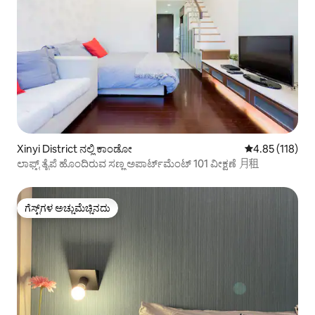
Xinyi District ನಲ್ಲಿ ಕಾಂಡೋ
5 ರಲ್ಲಿ 4.85 ಸರಾ
4.85 (118)
ಲಾಫ್ಟ್ ತೈಪೆ ಹೊಂದಿರುವ ಸಣ್ಣ ಅಪಾರ್ಟ್‌ಮೆಂಟ್ 101 ವೀಕ್ಷಣೆ 月租
ಗೆಸ್ಟ್‌ಗಳ ಅಚ್ಚುಮೆಚ್ಚಿನದು
ಗೆಸ್ಟ್‌ಗಳ ಅಚ್ಚುಮೆಚ್ಚಿನದು