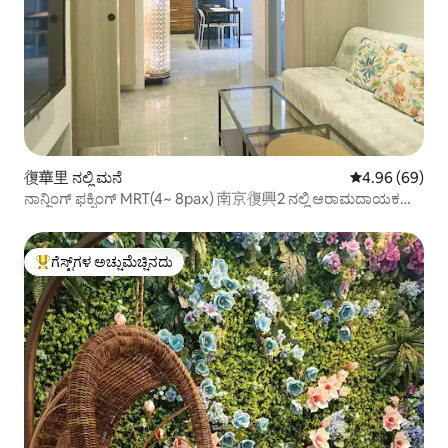
復華里 ನಲ್ಲಿ ಮನೆ
5 ರಲ್ಲಿ 4.96 ಸರ
4.96 (69)
ನಾನ್ಜಿಂಗ್ ಫಕ್ಸಿಂಗ್ MRT(4~ 8pax) 南京復興2 ನಲ್ಲಿ ಆರಾಮದಾಯಕ
ಫ್ಲಾಟ್分鐘
ಗೆಸ್ಟ್‌ಗಳ ಅಚ್ಚುಮೆಚ್ಚಿನದು
ಗೆಸ್ಟ್‌ಗಳಿಗೆ ಅತಿ ಹೆಚ್ಚು ಅಚ್ಚುಮೆಚ್ಚಿನದು