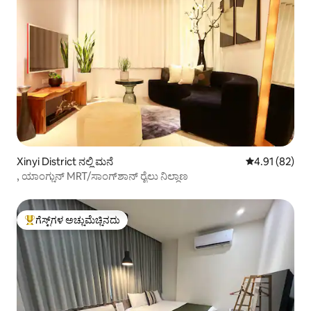
Xinyi District ನಲ್ಲಿ ಮನೆ
5 ರಲ್ಲಿ 4.91 ಸರ
4.91 (82)
, ಯಾಂಗ್ಚುನ್ MRT/ಸಾಂಗ್‌ಶಾನ್ ರೈಲು ನಿಲ್ದಾಣ
ಗೆಸ್ಟ್‌ಗಳ ಅಚ್ಚುಮೆಚ್ಚಿನದು
ಗೆಸ್ಟ್‌ಗಳಿಗೆ ಅತಿ ಹೆಚ್ಚು ಅಚ್ಚುಮೆಚ್ಚಿನದು