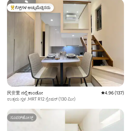
ಗೆಸ್ಟ್‌ಗಳ ಅಚ್ಚುಮೆಚ್ಚಿನದು
ಗೆಸ್ಟ್‌ಗಳಿಗೆ ಅತಿ ಹೆಚ್ಚು ಅಚ್ಚುಮೆಚ್ಚಿನದು
民安里 ನಲ್ಲಿ ಕಾಂಡೋ
5 ರಲ್ಲಿ 4.96 ಸರಾ
4.96 (137)
ಉತ್ತಮ ಸ್ಥಳ .MRT R12 ಸ್ಟೇಷನ್ (130 ಮೀ)
ಸೂಪರ್‌ಹೋಸ್ಟ್
ಸೂಪರ್‌ಹೋಸ್ಟ್