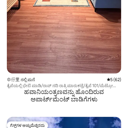
中行里 ನಲ್ಲಿ ಮನೆ
5 ರಲ್ಲಿ 5 ಸರ
5 (62)
ತೈಪೆಯಲ್ಲಿ ಭೇಟಿ ಮಾಡಿ/ರಾವ್ ನದಿ ರಾತ್ರಿ ಮಾರುಕಟ್ಟೆ/ತೈಪೆ 101/ಮೆಟ್ರೋ
ಹವಾನಿಯಂತ್ರಣವನ್ನು ಹೊಂದಿರುವ
ನಿಲ್ದಾಣ MRT5min/ಪಾರ್ಕಿಂಗ್ ಅಗತ್ಯವಿದೆ, ವಿಚಾರಿಸಬಹುದು
ಅಪಾರ್ಟ್‌ಮೆಂಟ್‌ ಬಾಡಿಗೆಗಳು
ಗೆಸ್ಟ್‌ಗಳ ಅಚ್ಚುಮೆಚ್ಚಿನದು
ಗೆಸ್ಟ್‌ಗಳ ಅಚ್ಚುಮೆಚ್ಚಿನದು