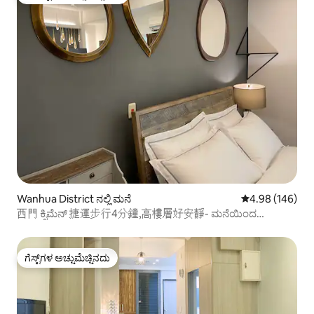
ಗೆಸ್ಟ್‌ಗಳಿಗೆ ಅತಿ ಹೆಚ್ಚು ಅಚ್ಚುಮೆಚ್ಚಿನದು
Wanhua District ನಲ್ಲಿ ಮನೆ
5 ರಲ್ಲಿ 4.98 ಸರಾ
4.98 (146)
西門 ಕ್ಸಿಮೆನ್ 捷運步行4分鐘,高樓層好安靜- ಮನೆಯಿಂದ
ದೂರದಲ್ಲಿರುವ ಉರ್ ಮನೆ
ಗೆಸ್ಟ್‌ಗಳ ಅಚ್ಚುಮೆಚ್ಚಿನದು
ಗೆಸ್ಟ್‌ಗಳ ಅಚ್ಚುಮೆಚ್ಚಿನದು