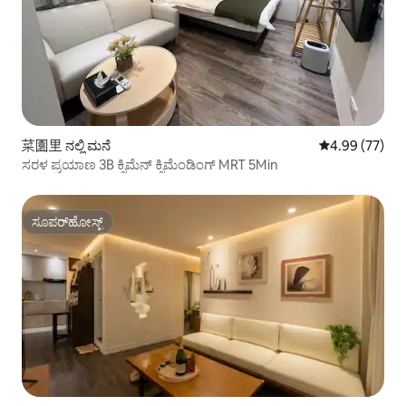
菜園里 ನಲ್ಲಿ ಮನೆ
5 ರಲ್ಲಿ 4.99 ಸರ
4.99 (77)
ಸರಳ ಪ್ರಯಾಣ 3B ಕ್ಸಿಮೆನ್ ಕ್ಸಿಮೆಂಡಿಂಗ್ MRT 5Min
ಸೂಪರ್‌ಹೋಸ್ಟ್
ಸೂಪರ್‌ಹೋಸ್ಟ್