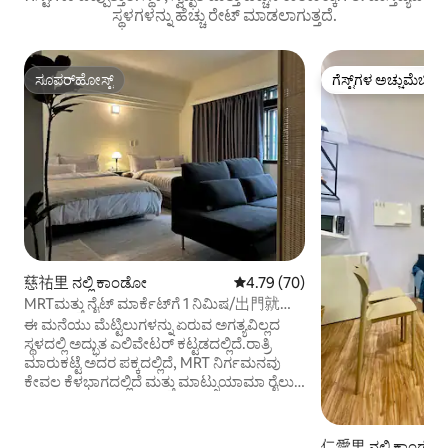
ಸ್ಥಳಗಳನ್ನು ಹೆಚ್ಚು ರೇಟ್ ಮಾಡಲಾಗುತ್ತದೆ.
ಸೂಪರ್‌ಹೋಸ್ಟ್
ಗೆಸ್ಟ್‌ಗಳ ಅಚ್ಚುಮೆಚ್ಚಿನ
ಸೂಪರ್‌ಹೋಸ್ಟ್
ಗೆಸ್ಟ್‌ಗಳ ಅಚ್ಚುಮೆಚ್ಚಿನ
慈祐里 ನಲ್ಲಿ ಕಾಂಡೋ
5 ರಲ್ಲಿ 4.79 ಸರಾಸರಿ ರೇಟಿಂಗ್, 70 ವಿ
4.79 (70)
MRTಮತ್ತು ನೈಟ್ ಮಾರ್ಕೆಟ್‌ಗೆ 1 ನಿಮಿಷ/出門就可
逛饒河夜市/松山火車站走路三分鍾
ಈ ಮನೆಯು ಮೆಟ್ಟಿಲುಗಳನ್ನು ಏರುವ ಅಗತ್ಯವಿಲ್ಲದ
ಸ್ಥಳದಲ್ಲಿ ಅದ್ಭುತ ಎಲಿವೇಟರ್ ಕಟ್ಟಡದಲ್ಲಿದೆ.ರಾತ್ರಿ
ಮಾರುಕಟ್ಟೆ ಅದರ ಪಕ್ಕದಲ್ಲಿದೆ, MRT ನಿರ್ಗಮನವು
ಕೇವಲ ಕೆಳಭಾಗದಲ್ಲಿದೆ ಮತ್ತು ಮಾಟ್ಸುಯಾಮಾ ರೈಲು
ನಿಲ್ದಾಣವು ಐದು ನಿಮಿಷಗಳ ನಡಿಗೆಯಲ್ಲಿದೆ.ಎಲ್ಲಾ
ದಿಕ್ಕುಗಳಲ್ಲಿರುವ ಸ್ಥಳವು ನಿಮ್ಮ ಟ್ರಿಪ್‌ಗೆ ಹೆಚ್ಚು
ಅನುಕೂಲವನ್ನು ಸೇರಿಸುತ್ತದೆ, ಅದು ಕುಟುಂಬ ಟ್ರಿಪ್
仁愛里 ನಲ್ಲಿ ಕಾಂಡೋ