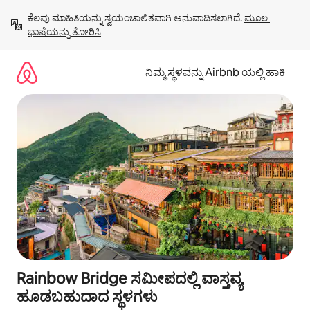
ವಿಷಯಕ್ಕೆ
ಕೆಲವು ಮಾಹಿತಿಯನ್ನು ಸ್ವಯಂಚಾಲಿತವಾಗಿ ಅನುವಾದಿಸಲಾಗಿದೆ. 
ಮೂಲ 
ಹೋಗಿ
ಭಾಷೆಯನ್ನು ತೋರಿಸಿ
ನಿಮ್ಮ ಸ್ಥಳವನ್ನು Airbnb ಯಲ್ಲಿ ಹಾಕಿ
Rainbow Bridge ಸಮೀಪದಲ್ಲಿ ವಾಸ್ತವ್ಯ
ಹೂಡಬಹುದಾದ ಸ್ಥಳಗಳು