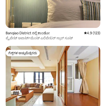
Banqiao District ನಲ್ಲಿ ಕಾಂಡೋ
5 ರಲ್ಲಿ 4.9 ಸರಾ
4.9 (123)
ಪ್ರೈವೇಟ್ ಅಪಾರ್ಟ್‌ಮೆಂಟ್ ಎಲಿವೇಟರ್ ಸ್ಮಾಲ್ ಸೂಟ್
ಗೆಸ್ಟ್‌ಗಳ ಅಚ್ಚುಮೆಚ್ಚಿನದು
ಗೆಸ್ಟ್‌ಗಳ ಅಚ್ಚುಮೆಚ್ಚಿನದು