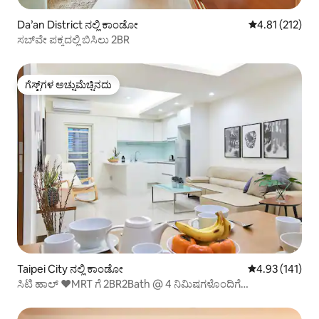
Da’an District ನಲ್ಲಿ ಕಾಂಡೋ
5 ರಲ್ಲಿ 4.81 ಸರಾ
4.81 (212)
ಸಬ್‌ವೇ ಪಕ್ಕದಲ್ಲಿ ಬಿಸಿಲು 2BR
ಗೆಸ್ಟ್‌ಗಳ ಅಚ್ಚುಮೆಚ್ಚಿನದು
ಗೆಸ್ಟ್‌ಗಳ ಅಚ್ಚುಮೆಚ್ಚಿನದು
Taipei City ನಲ್ಲಿ ಕಾಂಡೋ
5 ರಲ್ಲಿ 4.93 ಸರಾ
4.93 (141)
ಸಿಟಿ ಹಾಲ್ ❤MRT ಗೆ 2BR2Bath @ 4 ನಿಮಿಷಗಳೊಂದಿಗೆ
ವಿನ್ಯಾಸಗೊಳಿಸಲಾಗಿದೆ