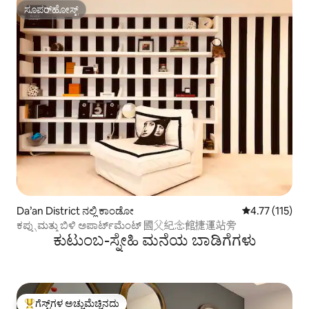
ಸೂಪರ್‌ಹೋಸ್ಟ್
ಸೂಪರ್‌ಹೋಸ್ಟ್
Da’an District ನಲ್ಲಿ ಕಾಂಡೋ
5 ರಲ್ಲಿ 4.77 ಸರಾ
4.77 (115)
ಕಪ್ಪು ಮತ್ತು ಬಿಳಿ ಅಪಾರ್ಟ್‌ಮೆಂಟ್ 國父紀念館捷運站旁
ಕುಟುಂಬ-ಸ್ನೇಹಿ ಮನೆಯ ಬಾಡಿಗೆಗಳು
ಗೆಸ್ಟ್‌ಗಳ ಅಚ್ಚುಮೆಚ್ಚಿನದು