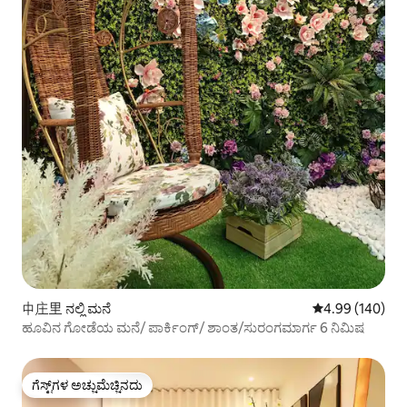
中庄里 ನಲ್ಲಿ ಮನೆ
5 ರಲ್ಲಿ 4.99 ಸರಾ
4.99 (140)
ಹೂವಿನ ಗೋಡೆಯ ಮನೆ/ ಪಾರ್ಕಿಂಗ್/ ಶಾಂತ/ಸುರಂಗಮಾರ್ಗ 6 ನಿಮಿಷ
ಗೆಸ್ಟ್‌ಗಳ ಅಚ್ಚುಮೆಚ್ಚಿನದು
ಗೆಸ್ಟ್‌ಗಳ ಅಚ್ಚುಮೆಚ್ಚಿನದು