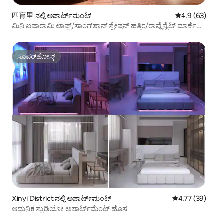
四育里 ನಲ್ಲಿ ಅಪಾರ್ಟ್‌ಮಂಟ್
5 ರಲ್ಲಿ 4.9 ಸರ
4.9 (63)
ಮಿನಿ ಐಷಾರಾಮಿ ಲಾಫ್ಟ್/ಸಾಂಗ್‌ಶಾನ್ ಸ್ಟೇಷನ್ ಹತ್ತಿರ/ರಾವ್ಹೆ ನೈಟ್ ಮಾರ್ಕೆಟ್/
ವುಫೆನ್‌ಪು ಶಾಪಿಂಗ್ ಡಿಸ್ಟ್ರಿಕ್ಟ್/101/ಅನುಕೂಲಕರ/ದೀರ್ಘ ಬಾಡಿಗೆ
ಪ್ರಮೋಷನ್
ಸೂಪರ್‌ಹೋಸ್ಟ್
ಸೂಪರ್‌ಹೋಸ್ಟ್
Xinyi District ನಲ್ಲಿ ಅಪಾರ್ಟ್‌ಮಂಟ್
5 ರಲ್ಲಿ 4.77 ಸರ
4.77 (39)
ಆಧುನಿಕ ಸ್ಟುಡಿಯೋ ಅಪಾರ್ಟ್‌ಮೆಂಟ್ ಹೊಸ