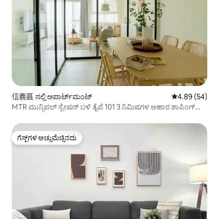
信義區 ನಲ್ಲಿ ಅಪಾರ್ಟ್‌ಮಂಟ್
5 ರಲ್ಲಿ 4.89 ಸರ
4.89 (54)
MTR ಮುನ್ಸಿಪಲ್ ಸ್ಟೇಷನ್ ಬಳಿ ತೈಪೆ 101 3 ನಿಮಿಷಗಳ ಆಹಾರ ಶಾಪಿಂಗ್
ಮಾಸಿಕ ರಿಯಾಯಿತಿ 20% ಇದೆ
ಗೆಸ್ಟ್‌ಗಳ ಅಚ್ಚುಮೆಚ್ಚಿನದು
ಗೆಸ್ಟ್‌ಗಳ ಅಚ್ಚುಮೆಚ್ಚಿನದು