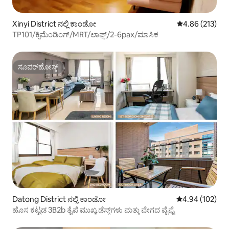
Xinyi District ನಲ್ಲಿ ಕಾಂಡೋ
5 ರಲ್ಲಿ 4.86 ಸರಾ
4.86 (213)
TP101/ಕ್ಸಿಮೆಂಡಿಂಗ್/MRT/ಲಾಫ್ಟ್/2-6pax/ಮಾಸಿಕ
ಸೂಪರ್‌ಹೋಸ್ಟ್
ಸೂಪರ್‌ಹೋಸ್ಟ್
Datong District ನಲ್ಲಿ ಕಾಂಡೋ
5 ರಲ್ಲಿ 4.94 ಸರಾ
4.94 (102)
ಹೊಸ ಕಟ್ಟಡ 3B2b ತೈಪೆ ಮುಖ್ಯ ಡೆಸ್ಕ್‌ಗಳು ಮತ್ತು ವೇಗದ ವೈಫೈ