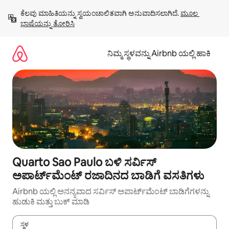
ವಿಷಯಕ್ಕೆ
ಕೆಲವು ಮಾಹಿತಿಯನ್ನು ಸ್ವಯಂಚಾಲಿತವಾಗಿ ಅನುವಾದಿಸಲಾಗಿದೆ. 
ಮೂಲ 
ಹೋಗಿ
ಭಾಷೆಯನ್ನು ತೋರಿಸಿ
ನಿಮ್ಮ ಸ್ಥಳವನ್ನು Airbnb ಯಲ್ಲಿ ಹಾಕಿ
Quarto Sao Paulo ಬಳಿ ಸರ್ವಿಸ್
ಅಪಾರ್ಟ್‌ಮೆಂಟ್ ರಜಾದಿನದ ಬಾಡಿಗೆ ವಸತಿಗಳು
Airbnb ಯಲ್ಲಿ ಅನನ್ಯವಾದ ಸರ್ವಿಸ್ ಅಪಾರ್ಟ್‌ಮೆಂಟ್ ಬಾಡಿಗೆಗಳನ್ನು
ಹುಡುಕಿ ಮತ್ತು ಬುಕ್ ಮಾಡಿ
ಸ್ಥಳ