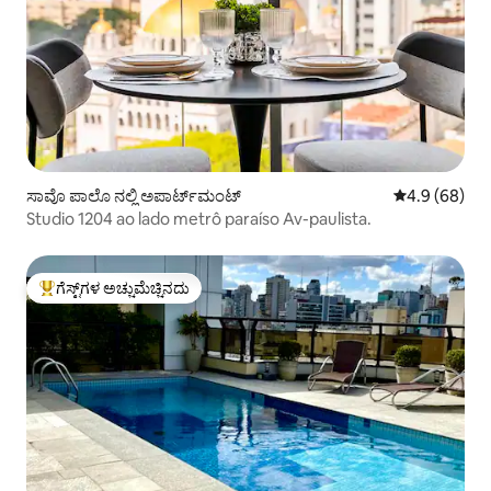
ಸಾವೊ ಪಾಲೊ ನಲ್ಲಿ ಅಪಾರ್ಟ್‌ಮಂಟ್
5 ರಲ್ಲಿ 4.9 ಸರ
4.9 (68)
Studio 1204 ao lado metrô paraíso Av-paulista.
ಗೆಸ್ಟ್‌ಗಳ ಅಚ್ಚುಮೆಚ್ಚಿನದು
ಗೆಸ್ಟ್‌ಗಳಿಗೆ ಅತಿ ಹೆಚ್ಚು ಅಚ್ಚುಮೆಚ್ಚಿನದು