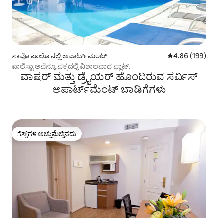
ಸಾವೊ ಪಾಲೊ ನಲ್ಲಿ ಅಪಾರ್ಟ್‌ಮಂಟ್
5 ರಲ್ಲಿ 4.86 ಸರಾ
4.86 (199)
ಪಾಲಿಸ್ಟಾ ಅವೆನ್ಯೂ ಪಕ್ಕದಲ್ಲಿ ವಿಶಾಲವಾದ ಫ್ಲಾಟ್.
ವಾಷರ್ ಮತ್ತು ಡ್ರೈಯರ್ ಹೊಂದಿರುವ ಸರ್ವಿಸ್
ಅಪಾರ್ಟ್‌ಮೆಂಟ್ ಬಾಡಿಗೆಗಳು
ಗೆಸ್ಟ್‌ಗಳ ಅಚ್ಚುಮೆಚ್ಚಿನದು
ಗೆಸ್ಟ್‌ಗಳ ಅಚ್ಚುಮೆಚ್ಚಿನದು