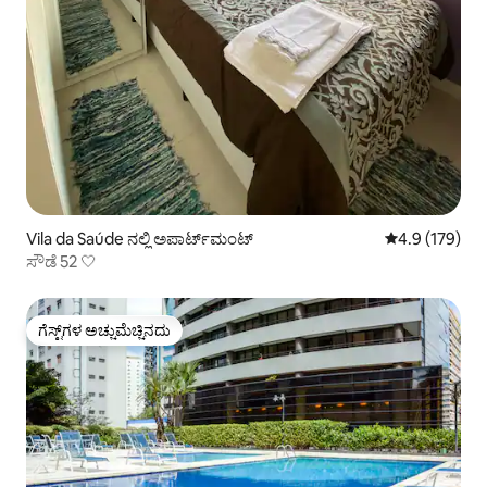
Vila da Saúde ನಲ್ಲಿ ಅಪಾರ್ಟ್‌ಮಂಟ್
5 ರಲ್ಲಿ 4.9 ಸರಾ
4.9 (179)
ಸೌಡೆ 52 🤍
ಗೆಸ್ಟ್‌ಗಳ ಅಚ್ಚುಮೆಚ್ಚಿನದು
ಗೆಸ್ಟ್‌ಗಳ ಅಚ್ಚುಮೆಚ್ಚಿನದು