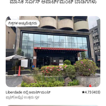
ಮಾಸಿಕ ಸರ್ವಿಸ್ ಅಪಾರ್ಟ್‌ಮೆಂಟ್ ಬಾಡಿಗೆಗಳು
ಗೆಸ್ಟ್‌ಗಳ ಅಚ್ಚುಮೆಚ್ಚಿನದು
ಗೆಸ್ಟ್‌ಗಳ ಅಚ್ಚುಮೆಚ್ಚಿನದು
Liberdade ನಲ್ಲಿ ಅಪಾರ್ಟ್‌ಮಂಟ್
5 ರಲ್ಲಿ 4.73 ಸರಾ
4.73 (403)
ಫ್ಲಾಟ್(ಆಪ್ಟೊ) ಉತ್ತಮ ಸ್ಥಳ