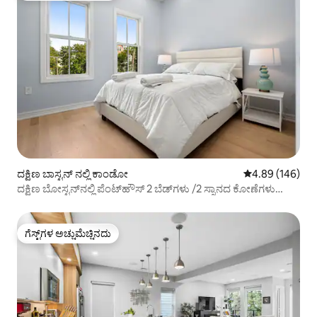
ದಕ್ಷಿಣ ಬಾಸ್ಟನ್ ನಲ್ಲಿ ಕಾಂಡೋ
5 ರಲ್ಲಿ 4.89 ಸರಾ
4.89 (146)
ದಕ್ಷಿಣ ಬೋಸ್ಟನ್‌ನಲ್ಲಿ ಪೆಂಟ್‌ಹೌಸ್ 2 ಬೆಡ್‌ಗಳು /2 ಸ್ನಾನದ ಕೋಣೆಗಳು
ಐಷಾರಾಮಿ
ಗೆಸ್ಟ್‌ಗಳ ಅಚ್ಚುಮೆಚ್ಚಿನದು
ಗೆಸ್ಟ್‌ಗಳ ಅಚ್ಚುಮೆಚ್ಚಿನದು