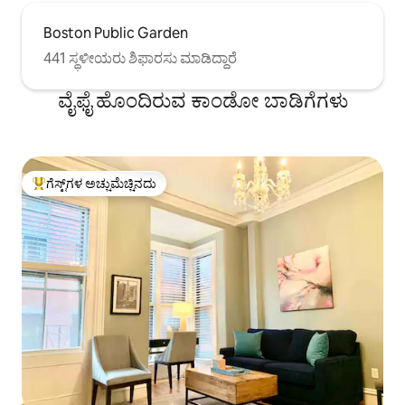
Boston Public Garden
441 ಸ್ಥಳೀಯರು ಶಿಫಾರಸು ಮಾಡಿದ್ದಾರೆ
ವೈಫೈ ಹೊಂದಿರುವ ಕಾಂಡೋ ಬಾಡಿಗೆಗಳು
ಗೆಸ್ಟ್‌ಗಳ ಅಚ್ಚುಮೆಚ್ಚಿನದು
ಗೆಸ್ಟ್‌ಗಳಿಗೆ ಅತಿ ಹೆಚ್ಚು ಅಚ್ಚುಮೆಚ್ಚಿನದು