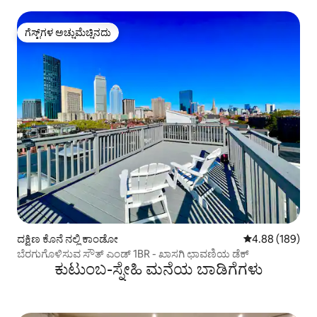
ಗೆಸ್ಟ್‌ಗಳ ಅಚ್ಚುಮೆಚ್ಚಿನದು
ಗೆಸ್ಟ್‌ಗಳ ಅಚ್ಚುಮೆಚ್ಚಿನದು
ದಕ್ಷಿಣ ಕೊನೆ ನಲ್ಲಿ ಕಾಂಡೋ
5 ರಲ್ಲಿ 4.88 ಸರಾ
4.88 (189)
ಬೆರಗುಗೊಳಿಸುವ ಸೌತ್ ಎಂಡ್ 1BR - ಖಾಸಗಿ ಛಾವಣಿಯ ಡೆಕ್
ಕುಟುಂಬ-ಸ್ನೇಹಿ ಮನೆಯ ಬಾಡಿಗೆಗಳು