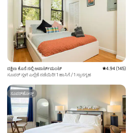
ದಕ್ಷಿಣ ಕೊನೆ ನಲ್ಲಿ ಅಪಾರ್ಟ್‌ಮಂಟ್
5 ರಲ್ಲಿ 4.94 ಸರಾ
4.94 (145)
ಸೂಪರ್ ಸ್ಥಳ! ಎಲ್ಲೆಡೆ ನಡೆಯಿರಿ! 1 ಹಾಸಿಗೆ / 1 ಸ್ನಾನಗೃಹ
ಸೂಪರ್‌ಹೋಸ್ಟ್
ಸೂಪರ್‌ಹೋಸ್ಟ್