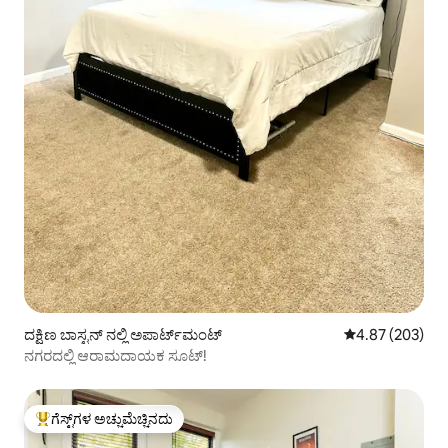
ದಕ್ಷಿಣ ಬಾಸ್ಟನ್ ನಲ್ಲಿ ಅಪಾರ್ಟ್‌ಮಂಟ್
5 ರಲ್ಲಿ 4.87 ಸರಾ
4.87 (203)
ನಗರದಲ್ಲಿ ಆರಾಮದಾಯಕ ಸೂಟ್!
ಗೆಸ್ಟ್‌ಗಳ ಅಚ್ಚುಮೆಚ್ಚಿನದು
ಗೆಸ್ಟ್‌ಗಳಿಗೆ ಅತಿ ಹೆಚ್ಚು ಅಚ್ಚುಮೆಚ್ಚಿನದು