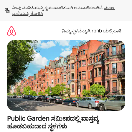
ವಿಷಯಕ್ಕೆ
ಕೆಲವು ಮಾಹಿತಿಯನ್ನು ಸ್ವಯಂಚಾಲಿತವಾಗಿ ಅನುವಾದಿಸಲಾಗಿದೆ. 
ಮೂಲ 
ಹೋಗಿ
ಭಾಷೆಯನ್ನು ತೋರಿಸಿ
ನಿಮ್ಮ ಸ್ಥಳವನ್ನು Airbnb ಯಲ್ಲಿ ಹಾಕಿ
Public Garden ಸಮೀಪದಲ್ಲಿ ವಾಸ್ತವ್ಯ
ಹೂಡಬಹುದಾದ ಸ್ಥಳಗಳು