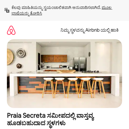
ವಿಷಯಕ್ಕೆ
ಕೆಲವು ಮಾಹಿತಿಯನ್ನು ಸ್ವಯಂಚಾಲಿತವಾಗಿ ಅನುವಾದಿಸಲಾಗಿದೆ. 
ಮೂಲ 
ಹೋಗಿ
ಭಾಷೆಯನ್ನು ತೋರಿಸಿ
ನಿಮ್ಮ ಸ್ಥಳವನ್ನು Airbnb ಯಲ್ಲಿ ಹಾಕಿ
Praia Secreta ಸಮೀಪದಲ್ಲಿ ವಾಸ್ತವ್ಯ
ಹೂಡಬಹುದಾದ ಸ್ಥಳಗಳು