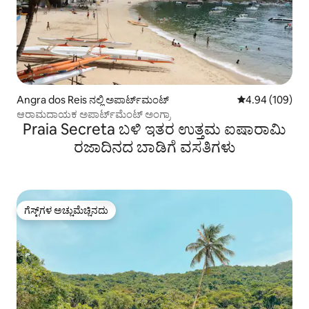
Angra dos Reis ನಲ್ಲಿ ಅಪಾರ್ಟ್‌ಮಂಟ್
5 ರಲ್ಲಿ 4.94 ಸರಾ
4.94 (109)
ಆರಾಮದಾಯಕ ಅಪಾರ್ಟ್‌ಮೆಂಟ್ ಅಂಗ್ರಾ
Praia Secreta ಬಳಿ ಇತರ ಉತ್ತಮ ಐಷಾರಾಮಿ
ರಜಾದಿನದ ಬಾಡಿಗೆ ವಸತಿಗಳು
ಗೆಸ್ಟ್‌ಗಳ ಅಚ್ಚುಮೆಚ್ಚಿನದು
ಗೆಸ್ಟ್‌ಗಳ ಅಚ್ಚುಮೆಚ್ಚಿನದು