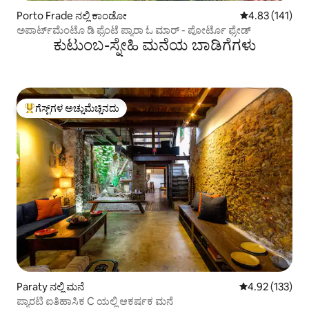
Porto Frade ನಲ್ಲಿ ಕಾಂಡೋ
5 ರಲ್ಲಿ 4.83 ಸರಾ
4.83 (141)
ಅಪಾರ್ಟ್‌ಮೆಂಟೊ ಡಿ ಫ್ರೆಂಟೆ ಪ್ಯಾರಾ ಓ ಮಾರ್ - ಪೋರ್ಟೊ ಫ್ರೇಡ್
ಕುಟುಂಬ-ಸ್ನೇಹಿ ಮನೆಯ ಬಾಡಿಗೆಗಳು
ಗೆಸ್ಟ್‌ಗಳ ಅಚ್ಚುಮೆಚ್ಚಿನದು
ಗೆಸ್ಟ್‌ಗಳಿಗೆ ಅತಿ ಹೆಚ್ಚು ಅಚ್ಚುಮೆಚ್ಚಿನದು
Paraty ನಲ್ಲಿ ಮನೆ
5 ರಲ್ಲಿ 4.92 ಸರಾ
4.92 (133)
ಪ್ಯಾರಟಿ ಐತಿಹಾಸಿಕ C ಯಲ್ಲಿ ಆಕರ್ಷಕ ಮನೆ