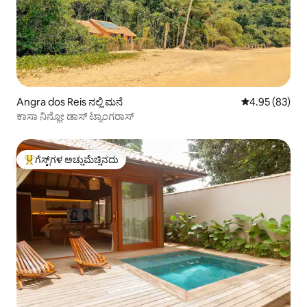
Angra dos Reis ನಲ್ಲಿ ಮನೆ
5 ರಲ್ಲಿ 4.95 ಸರ
4.95 (83)
ಕಾಸಾ ನಿನ್ಹೋ ಡಾಸ್ ಟ್ಯಾಂಗರಾಸ್
ಗೆಸ್ಟ್‌ಗಳ ಅಚ್ಚುಮೆಚ್ಚಿನದು
ಗೆಸ್ಟ್‌ಗಳಿಗೆ ಅತಿ ಹೆಚ್ಚು ಅಚ್ಚುಮೆಚ್ಚಿನದು