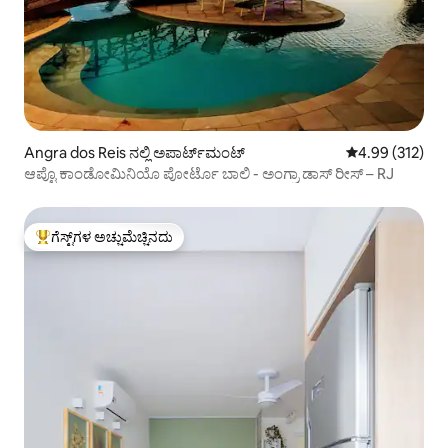
Angra dos Reis ನಲ್ಲಿ ಅಪಾರ್ಟ್‌ಮಂಟ್
5 ರಲ್ಲಿ 4.99 ಸರಾ
4.99 (312)
ಆಪ್ಟೊ ಕಾಂಡೋಮಿನಿಯೊ ಪೋರ್ಟೊ ಬಾಲಿ - ಅಂಗ್ರಾ ಡಾಸ್ ರೀಸ್ – RJ
ಗೆಸ್ಟ್‌ಗಳ ಅಚ್ಚುಮೆಚ್ಚಿನದು
ಗೆಸ್ಟ್‌ಗಳಿಗೆ ಅತಿ ಹೆಚ್ಚು ಅಚ್ಚುಮೆಚ್ಚಿನದು