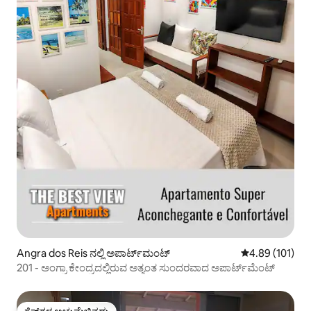
Angra dos Reis ನಲ್ಲಿ ಅಪಾರ್ಟ್‌ಮಂಟ್
5 ರಲ್ಲಿ 4.89 ಸರಾ
4.89 (101)
201 - ಅಂಗ್ರಾ ಕೇಂದ್ರದಲ್ಲಿರುವ ಅತ್ಯಂತ ಸುಂದರವಾದ ಅಪಾರ್ಟ್‌ಮೆಂಟ್