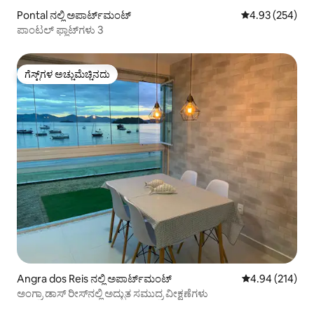
Pontal ನಲ್ಲಿ ಅಪಾರ್ಟ್‌ಮಂಟ್
5 ರಲ್ಲಿ 4.93 ಸರಾ
4.93 (254)
ಪಾಂಟಲ್ ಫ್ಲಾಟ್‌ಗಳು 3
ಗೆಸ್ಟ್‌ಗಳ ಅಚ್ಚುಮೆಚ್ಚಿನದು
ಗೆಸ್ಟ್‌ಗಳ ಅಚ್ಚುಮೆಚ್ಚಿನದು
Angra dos Reis ನಲ್ಲಿ ಅಪಾರ್ಟ್‌ಮಂಟ್
5 ರಲ್ಲಿ 4.94 ಸರಾ
4.94 (214)
ಅಂಗ್ರಾ ಡಾಸ್ ರೀಸ್‌ನಲ್ಲಿ ಅದ್ಭುತ ಸಮುದ್ರ ವೀಕ್ಷಣೆಗಳು