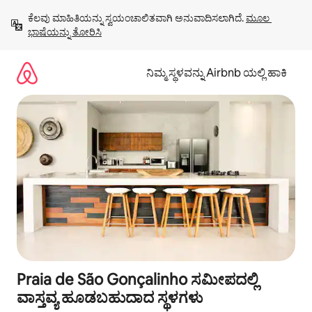
ವಿಷಯಕ್ಕೆ
ಕೆಲವು ಮಾಹಿತಿಯನ್ನು ಸ್ವಯಂಚಾಲಿತವಾಗಿ ಅನುವಾದಿಸಲಾಗಿದೆ. 
ಮೂಲ 
ಹೋಗಿ
ಭಾಷೆಯನ್ನು ತೋರಿಸಿ
ನಿಮ್ಮ ಸ್ಥಳವನ್ನು Airbnb ಯಲ್ಲಿ ಹಾಕಿ
Praia de São Gonçalinho ಸಮೀಪದಲ್ಲಿ
ವಾಸ್ತವ್ಯ ಹೂಡಬಹುದಾದ ಸ್ಥಳಗಳು