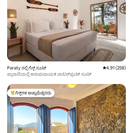
Paraty ನಲ್ಲಿ ಗೆಸ್ಟ್ ಸೂಟ್
5 ರಲ್ಲಿ 4.91 ಸರಾ
4.91 (258)
ಪ್ಯಾರಾಟಿಯಲ್ಲಿ ಆರಾಮದಾಯಕ ವಾಟರ್‌ಫ್ರಂಟ್ ಸೂಟ್
ಗೆಸ್ಟ್‌ಗಳ ಅಚ್ಚುಮೆಚ್ಚಿನದು
ಗೆಸ್ಟ್‌ಗಳಿಗೆ ಅತಿ ಹೆಚ್ಚು ಅಚ್ಚುಮೆಚ್ಚಿನದು