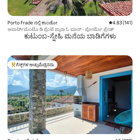
Porto Frade ನಲ್ಲಿ ಕಾಂಡೋ
5 ರಲ್ಲಿ 4.83 ಸರಾ
4.83 (141)
ಅಪಾರ್ಟ್‌ಮೆಂಟೊ ಡಿ ಫ್ರೆಂಟೆ ಪ್ಯಾರಾ ಓ ಮಾರ್ - ಪೋರ್ಟೊ ಫ್ರೇಡ್
ಕುಟುಂಬ-ಸ್ನೇಹಿ ಮನೆಯ ಬಾಡಿಗೆಗಳು
ಗೆಸ್ಟ್‌ಗಳ ಅಚ್ಚುಮೆಚ್ಚಿನದು
ಗೆಸ್ಟ್‌ಗಳಿಗೆ ಅತಿ ಹೆಚ್ಚು ಅಚ್ಚುಮೆಚ್ಚಿನದು