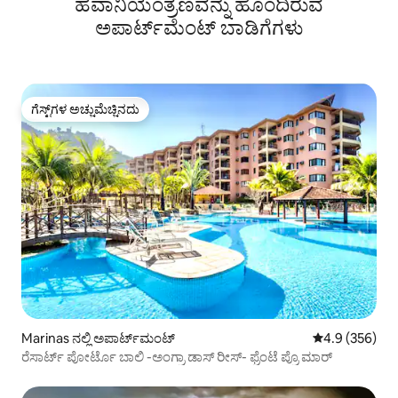
ಹವಾನಿಯಂತ್ರಣವನ್ನು ಹೊಂದಿರುವ
ಅಪಾರ್ಟ್‌ಮೆಂಟ್‌ ಬಾಡಿಗೆಗಳು
ಗೆಸ್ಟ್‌ಗಳ ಅಚ್ಚುಮೆಚ್ಚಿನದು
ಗೆಸ್ಟ್‌ಗಳ ಅಚ್ಚುಮೆಚ್ಚಿನದು
Marinas ನಲ್ಲಿ ಅಪಾರ್ಟ್‌ಮಂಟ್
5 ರಲ್ಲಿ 4.9 ಸರಾ
4.9 (356)
ರೆಸಾರ್ಟ್ ಪೋರ್ಟೊ ಬಾಲಿ -ಅಂಗ್ರಾ ಡಾಸ್ ರೀಸ್- ಫ್ರೆಂಟೆ ಪ್ರೊ ಮಾರ್