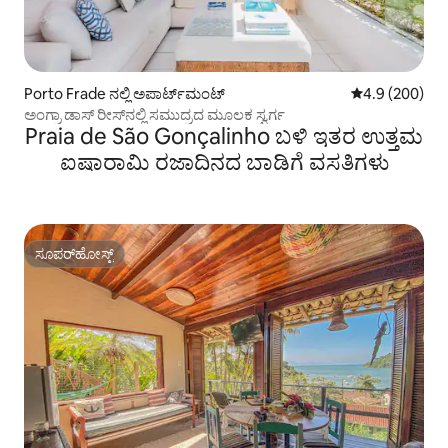
Porto Frade ನಲ್ಲಿ ಅಪಾರ್ಟ್‌ಮಂಟ್
5 ರಲ್ಲಿ 4.9 ಸರಾ
4.9 (200)
ಅಂಗ್ರಾ ಡಾಸ್ ರೀಸ್‌ನಲ್ಲಿ ಸಮುದ್ರದ ಮೂಲಕ ಸ್ವರ್ಗ
Praia de São Gonçalinho ಬಳಿ ಇತರ ಉತ್ತಮ
ಐಷಾರಾಮಿ ರಜಾದಿನದ ಬಾಡಿಗೆ ವಸತಿಗಳು
ಸೂಪರ್‌ಹೋಸ್ಟ್
ಸೂಪರ್‌ಹೋಸ್ಟ್