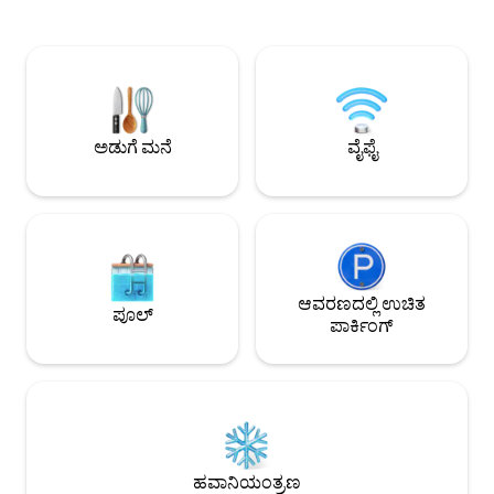
ಪಡೆಯಿರಿ ಅಥವಾ ರುಚಿಕ
ಲಿವಿಂಗ್ ರೂಮ್, ಸಂಪೂರ್ಣ ಸಜ್ಜುಗೊಳಿಸಲಾಗಿದೆ
ತಯಾರಿಸಿ. ರಾಣಿ ಗಾತ್ರದ 
ಮತ್ತು ಅಲಂಕರಿಸಲಾಗಿದೆ ಹಾಸಿಗೆಗಳು
ಕ್ಲೋಸೆಟ್ ಹೊಂದಿರುವ
ಆರಾಮದಾಯಕವಾಗಿವೆ ಮತ್ತು ಎಲ್ಲ ಮನೆಯ
ಪ್ರತ್ಯೇಕ ಬಾತ್‌ಟಬ್ ಮ
ವಸ್ತುಗಳು ಉತ್ತಮ ಗುಣಮಟ್ಟದವು. ನಾವು ಸ್ನಾನಗೃಹ,
ಬಾತ್‌ರೂಮ್ ನಿಮ್ಮ ಆರಾ
ಮುಖ ಮತ್ತು ಕಡಲತೀರದ ಟವೆಲ್‌ಗಳನ್ನು ಸಹ
ಇದಲ್ಲದೆ, ಮನೆಯು ತರಕಾರ
ಹೊಂದಿದ್ದೇವೆ ಪ್ರಯಾ ಗ್ರಾಂಡೆ ಡೆ ಪರಾಟಿಯ ಕಡೆ
ಹೊಂದಿದೆ. ಈ ವಿಶಿಷ್ಟ 
ಮುಖಮಾಡಿರುವ ಆಕರ್ಷಕ ಬಾಲ್ಕನಿ ನಿಮ್ಮ
ಅಡುಗೆ ಮನೆ
ವೈಫೈ
ವಿಲೇವಾರಿಯಲ್ಲಿ ಸಂಪೂರ್ಣವಾಗಿ ಸುಸಜ್ಜಿತ
ಅಡುಗೆಮನೆ
ಆವರಣದಲ್ಲಿ ಉಚಿತ
ಪೂಲ್
ಪಾರ್ಕಿಂಗ್
ಹವಾನಿಯಂತ್ರಣ