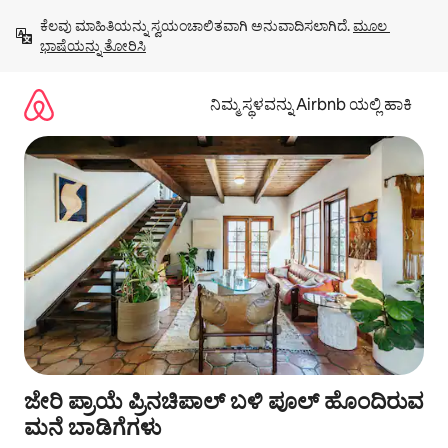
ವಿಷಯಕ್ಕೆ
ಕೆಲವು ಮಾಹಿತಿಯನ್ನು ಸ್ವಯಂಚಾಲಿತವಾಗಿ ಅನುವಾದಿಸಲಾಗಿದೆ. 
ಮೂಲ 
ಹೋಗಿ
ಭಾಷೆಯನ್ನು ತೋರಿಸಿ
ನಿಮ್ಮ ಸ್ಥಳವನ್ನು Airbnb ಯಲ್ಲಿ ಹಾಕಿ
ಜೇರಿ ಪ್ರಾಯೆ ಪ್ರಿನಚಿಪಾಲ್ ಬಳಿ ಪೂಲ್ ಹೊಂದಿರುವ
ಮನೆ ಬಾಡಿಗೆಗಳು