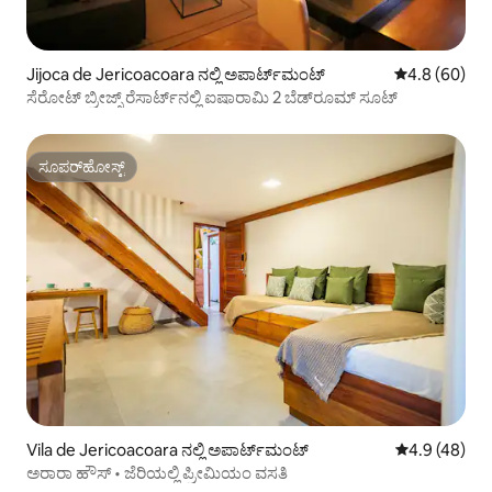
Jijoca de Jericoacoara ನಲ್ಲಿ ಅಪಾರ್ಟ್‌ಮಂಟ್
5 ರಲ್ಲಿ 4.8 ಸರ
4.8 (60)
ಸೆರೋಟ್ ಬ್ರೀಜ್ಸ್ ರೆಸಾರ್ಟ್‌ನಲ್ಲಿ ಐಷಾರಾಮಿ 2 ಬೆಡ್‌ರೂಮ್ ಸೂಟ್
ಸೂಪರ್‌ಹೋಸ್ಟ್
ಸೂಪರ್‌ಹೋಸ್ಟ್
Vila de Jericoacoara ನಲ್ಲಿ ಅಪಾರ್ಟ್‌ಮಂಟ್
5 ರಲ್ಲಿ 4.9 ಸರ
4.9 (48)
ಅರಾರಾ ಹೌಸ್ • ಜೆರಿಯಲ್ಲಿ ಪ್ರೀಮಿಯಂ ವಸತಿ