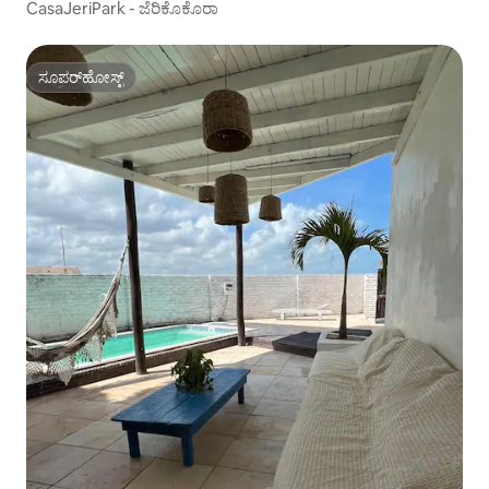
CasaJeriPark - ಜೆರಿಕೊಕೊರಾ
ಸೂಪರ್‌ಹೋಸ್ಟ್
ಸೂಪರ್‌ಹೋಸ್ಟ್