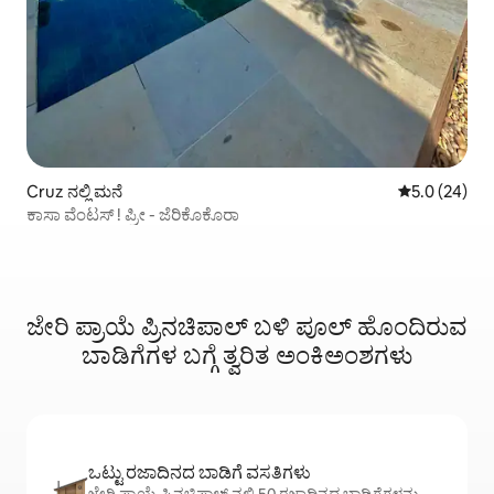
Cruz ನಲ್ಲಿ ಮನೆ
5 ರಲ್ಲಿ 5.0 ಸರ
5.0 (24)
ಕಾಸಾ ವೆಂಟಸ್ ! ಪ್ರೀ - ಜೆರಿಕೊಕೊರಾ
ಜೇರಿ ಪ್ರಾಯೆ ಪ್ರಿನಚಿಪಾಲ್ ಬಳಿ ಪೂಲ್ ಹೊಂದಿರುವ
ಬಾಡಿಗೆಗಳ ಬಗ್ಗೆ ತ್ವರಿತ ಅಂಕಿಅಂಶಗಳು
ಒಟ್ಟು ರಜಾದಿನದ ಬಾಡಿಗೆ ವಸತಿಗಳು