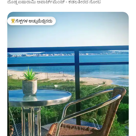
ದೊಡ್ಡ ಐಷಾರಾಮಿ ಅಪಾರ್ಟ್‌ಮೆಂಟ್ - ಕಡಲತೀರದ ನೋಟ
ಗೆಸ್ಟ್‌ಗಳ ಅಚ್ಚುಮೆಚ್ಚಿನದು
ಗೆಸ್ಟ್‌ಗಳಿಗೆ ಅತಿ ಹೆಚ್ಚು ಅಚ್ಚುಮೆಚ್ಚಿನದು