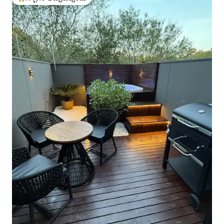
ಗೆಸ್ಟ್‌ಗಳಿಗೆ ಅತಿ ಹೆಚ್ಚು ಅಚ್ಚುಮೆಚ್ಚಿನದು