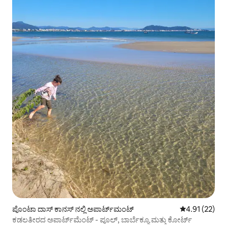
ಪೊಂಟಾ ದಾಸ್ ಕಾನಸ್ ನಲ್ಲಿ ಅಪಾರ್ಟ್‌ಮಂಟ್
5 ರಲ್ಲಿ 4.91 ಸರ
4.91 (22)
ಕಡಲತೀರದ ಅಪಾರ್ಟ್‌ಮೆಂಟ್ - ಪೂಲ್, ಬಾರ್ಬೆಕ್ಯೂ ಮತ್ತು ಕೋರ್ಟ್