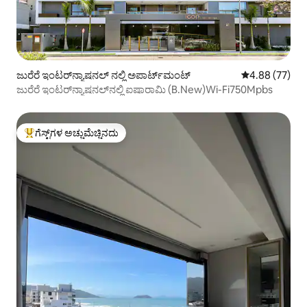
ಜುರೆರೆ ಇಂಟರ್‌ನ್ಯಾಷನಲ್ ನಲ್ಲಿ ಅಪಾರ್ಟ್‌ಮಂಟ್
5 ರಲ್ಲಿ 4.88 ಸರ
4.88 (77)
ಜುರೆರೆ ಇಂಟರ್‌ನ್ಯಾಷನಲ್‌ನಲ್ಲಿ ಐಷಾರಾಮಿ (B.New)Wi-Fi750Mpbs
ಗೆಸ್ಟ್‌ಗಳ ಅಚ್ಚುಮೆಚ್ಚಿನದು
ಗೆಸ್ಟ್‌ಗಳಿಗೆ ಅತಿ ಹೆಚ್ಚು ಅಚ್ಚುಮೆಚ್ಚಿನದು