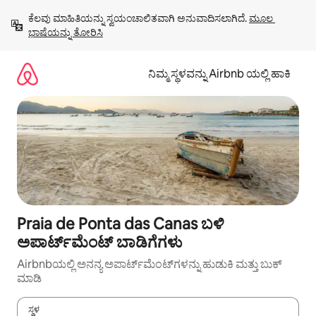
ವಿಷಯಕ್ಕೆ
ಕೆಲವು ಮಾಹಿತಿಯನ್ನು ಸ್ವಯಂಚಾಲಿತವಾಗಿ ಅನುವಾದಿಸಲಾಗಿದೆ. 
ಮೂಲ 
ಹೋಗಿ
ಭಾಷೆಯನ್ನು ತೋರಿಸಿ
ನಿಮ್ಮ ಸ್ಥಳವನ್ನು Airbnb ಯಲ್ಲಿ ಹಾಕಿ
Praia de Ponta das Canas ಬಳಿ
ಅಪಾರ್ಟ್‌ಮೆಂಟ್ ಬಾಡಿಗೆಗಳು
Airbnbಯಲ್ಲಿ ಅನನ್ಯ ಅಪಾರ್ಟ್‌ಮೆಂಟ್‌ಗಳನ್ನು ಹುಡುಕಿ ಮತ್ತು ಬುಕ್
ಮಾಡಿ
ಸ್ಥಳ