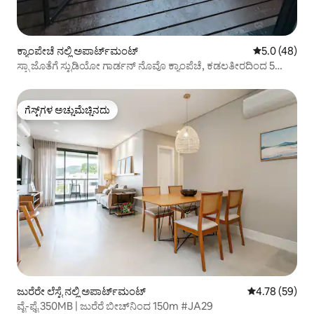
ಕ್ಯಾಂಪೇಚೆ ನಲ್ಲಿ ಅಪಾರ್ಟ್‌ಮಂಟ್
5 ರಲ್ಲಿ 5.0 ಸರ
5.0 (48)
ಸ್ಪಾ ಜೊತೆಗೆ ಸ್ಟುಡಿಯೋ ಗಾರ್ಡನ್ ನೊವೊ ಕ್ಯಾಂಪೆಚೆ, ಕಡಲತೀರದಿಂದ 5
ನಿಮಿಷ
ಗೆಸ್ಟ್‌ಗಳ ಅಚ್ಚುಮೆಚ್ಚಿನದು
ಗೆಸ್ಟ್‌ಗಳ ಅಚ್ಚುಮೆಚ್ಚಿನದು
ಜುರೆರೇ ಲೆಸ್ಟೆ ನಲ್ಲಿ ಅಪಾರ್ಟ್‌ಮಂಟ್
5 ರಲ್ಲಿ 4.78 ಸರ
4.78 (59)
ವೈ-ಫೈ 350MB | ಜುರೆರೆ ಬೀಚ್‌ನಿಂದ 150m #JA29