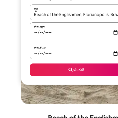
ಸ್ಥಳ
ಫಲಿತಾಂಶಗಳು ಲಭ್ಯವಿರುವಾಗ, ಅಪ್ ಮತ್ತು ಡೌನ್ ಬಾಣದ ಕೀಲಿಗಳೊ
ಚೆಕ್-ಇನ್
ಚೆಕ್-ಔಟ್
ಹುಡುಕಿ