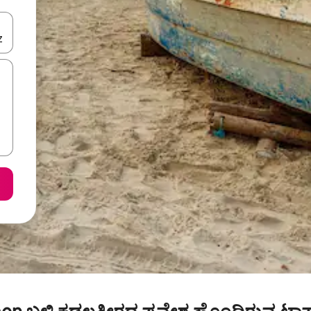
ಂದಿಗೆ ನ್ಯಾವಿಗೇಟ್ ಮಾಡಿ ಅಥವಾ ಸ್ಪರ್ಶ ಅಥವಾ ಸ್ವೈಪ್ ಗೆಸ್ಚರ್‌ಗಳ ಮೂಲಕ ಅನ್ವೇಷಿಸಿ.