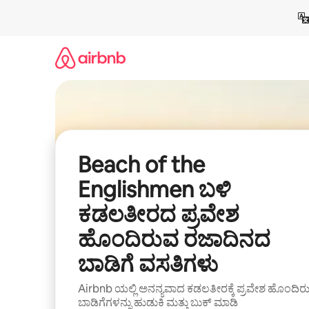
ವಿಷಯಕ್ಕೆ
ಹೋಗಿ
Beach of the
Englishmen ಬಳಿ
ಕಡಲತೀರದ ಪ್ರವೇಶ
ಹೊಂದಿರುವ ರಜಾದಿನದ
ಬಾಡಿಗೆ ವಸತಿಗಳು
Airbnb ಯಲ್ಲಿ ಅನನ್ಯವಾದ ಕಡಲತೀರಕ್ಕೆ ಪ್ರವೇಶ ಹೊಂದಿರ
ಬಾಡಿಗೆಗಳನ್ನು ಹುಡುಕಿ ಮತ್ತು ಬುಕ್ ಮಾಡಿ