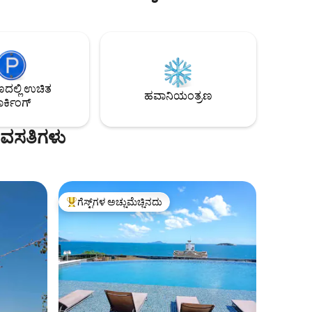
ಹೊಂದಿರುವ ಸೋಫಾ ಹಾಸಿಗೆ. ಅಡುಗೆ ಮನೆ: ವೈ-ಫೈ,
ಅಲೆಕ್ಸಾ, ಇಂಡಕ್ಷನ್ ಸ್ಟೌವ್, ಏರ್ ಫ್ರೈಯರ್‌ನೊಂದಿಗೆ
ಓವನ್, ಮಿನಿಬಾರ್, ಎಲೆಕ್ಟ್ರಿಕ್ ಕೆಟಲ್, ಬ್ಲೆಂಡರ್ ಮತ್ತು
ಇತರ ಪಾತ್ರೆಗಳು. ಬಾತ್‌ರೂಮ್: ಗ್ಯಾಸ್-ಹೀಟೆಡ್
ಟ್ಯಾಪ್ ಮತ್ತು ಶವರ್. ನಾಲ್ಕನೆಯದು: ಡಬಲ್ ಬೆಡ್
ಮತ್ತು ಎರಡು ದೀಪಗಳು. ಹವಾನಿಯಂತ್ರಿತ ಕಾಟೇಜ್.
ಲ್ಲಿ ಉಚಿತ
ಹವಾನಿಯಂತ್ರಣ
ರ್ಕಿಂಗ್
 ವಸತಿಗಳು
ಗೆಸ್ಟ್‌ಗಳ ಅಚ್ಚುಮೆಚ್ಚಿನದು
ಗೆಸ್ಟ್‌ಗಳಿಗೆ ಅತಿ ಹೆಚ್ಚು ಅಚ್ಚುಮೆಚ್ಚಿನದು