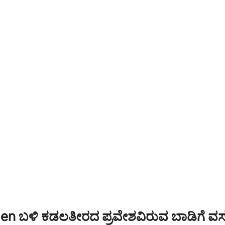
ಅರಾಕ್ವಾ, ನೀಲಿ ಟೈಗಳು, ಕ್ಯಾನರಿಗಳು ಮತ್ತ
ಿತ ಬೆಡ್‌ರೂಮ್‌ಗಳೊಂದಿಗೆ ಅತ್ಯಾಧುನಿಕ
ಸಬಿಯಾಗಳಂತಹ ಕಾಡು ಪಕ್ಷಿಗಳೊಂದಿಗ
ನ್-ಸೂಟ್‌ಗಳು + 2 ಬೆಡ್‌ರೂಮ್‌ಗಳು).
ಪ್ರೀತಿಯಲ್ಲಿ ಬೀಳುತ್ತಾರೆ. ನನ್ನ ಸ್ಥಳದ ಸಮ
ೆ ಕಿಯೋಸ್ಕ್, ಬಾರ್ಬೆಕ್ಯೂ, ಮರ-ಸುಡುವ
ಫಾರ್ಮ್‌ಗಳಲ್ಲಿ ನೀವು ಸಮುದ್ರಾಹಾರ ಮತ್ತ
್ತು ಆರಾಮದಾಯಕವಾಗಿ ಸಜ್ಜುಗೊಳಿಸಲಾದ
ಸಿಂಪಿಗಳನ್ನು ರುಚಿ ನೋಡಬಹುದು. ವಿಶ್ರಾ
ಪ್ರದೇಶದೊಂದಿಗೆ ಸುಂದರವಾದ
ಪಡೆಯಲು ಬಯಸುವವರಿಗೆ ಈ ಸ್ಥಳವು ಆ
್ರದೇಶ. ಪ್ರೀಮಿಯಂ ಬಾಲಿ ಶೈಲಿಯ
ಮತ್ತು ಆದರ್ಶ ಪ್ರಶಾಂತವಾಗಿದೆ. ನಾವ
ದ್ಧರು ಮತ್ತು ಚಿಪ್ಪುಗಳು. ಲಗೋವಾ ಡಾ
ಸಮುದಾಯವಾಗಿದ್ದೇವೆ
ದ ಸಂಪೂರ್ಣ ನೋಟ, ಬಹುತೇಕ ಖಾಸಗಿ
ಸ್ಟ್ಯಾಂಡ್-ಅಪ್ ಮತ್ತು 1 ಡಬಲ್ ಕಯಾಕ್
ೆ
en ಬಳಿ ಕಡಲತೀರದ ಪ್ರವೇಶವಿರುವ ಬಾಡಿಗೆ ವಸ