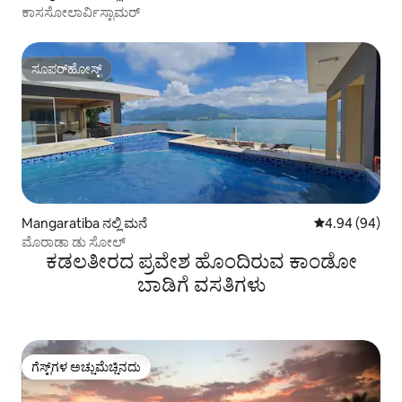
ಕಾಸಸೋಲಾರ್ವಿಸ್ಟಾಮರ್
ಸೂಪರ್‌ಹೋಸ್ಟ್
ಸೂಪರ್‌ಹೋಸ್ಟ್
Mangaratiba ನಲ್ಲಿ ಮನೆ
5 ರಲ್ಲಿ 4.94 ಸರ
4.94 (94)
ಮೊರಾಡಾ ಡು ಸೋಲ್
ಕಡಲತೀರದ ಪ್ರವೇಶ ಹೊಂದಿರುವ ಕಾಂಡೋ
ಬಾಡಿಗೆ ವಸತಿಗಳು
ಗೆಸ್ಟ್‌ಗಳ ಅಚ್ಚುಮೆಚ್ಚಿನದು
ಗೆಸ್ಟ್‌ಗಳ ಅಚ್ಚುಮೆಚ್ಚಿನದು