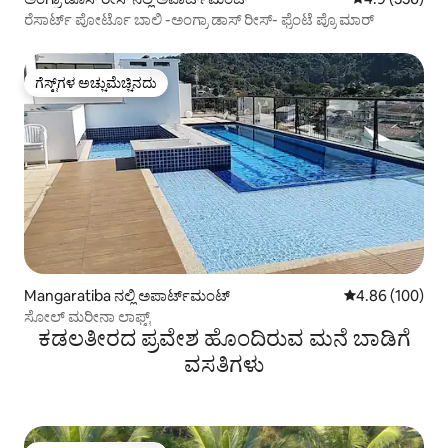
ರೆಸಾರ್ಟ್ ಪೋರ್ಟೊ ಬಾಲಿ -ಅಂಗ್ರಾ ಡಾಸ್ ರೀಸ್- ಫ್ರೆಂಟೆ ಪ್ರೊ ಮಾರ್
ಗೆಸ್ಟ್‌ಗಳ ಅಚ್ಚುಮೆಚ್ಚಿನದು
ಗೆಸ್ಟ್‌ಗಳ ಅಚ್ಚುಮೆಚ್ಚಿನದು
Mangaratiba ನಲ್ಲಿ ಅಪಾರ್ಟ್‌ಮಂಟ್
5 ರಲ್ಲಿ 4.86 ಸರಾ
4.86 (100)
ಸೋಲ್ ಮರೀನಾ ಲಾಫ್ಟ್
ಕಡಲತೀರದ ಪ್ರವೇಶ ಹೊಂದಿರುವ ಮನೆ ಬಾಡಿಗೆ
ವಸತಿಗಳು