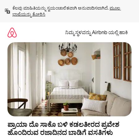
ವಿಷಯಕ್ಕೆ
ಕೆಲವು ಮಾಹಿತಿಯನ್ನು ಸ್ವಯಂಚಾಲಿತವಾಗಿ ಅನುವಾದಿಸಲಾಗಿದೆ. 
ಮೂಲ 
ಹೋಗಿ
ಭಾಷೆಯನ್ನು ತೋರಿಸಿ
ನಿಮ್ಮ ಸ್ಥಳವನ್ನು Airbnb ಯಲ್ಲಿ ಹಾಕಿ
ಪ್ರಾಯಾ ದೊ ಸಾಕೊ ಬಳಿ ಕಡಲತೀರದ ಪ್ರವೇಶ
ಹೊಂದಿರುವ ರಜಾದಿನದ ಬಾಡಿಗೆ ವಸತಿಗಳು