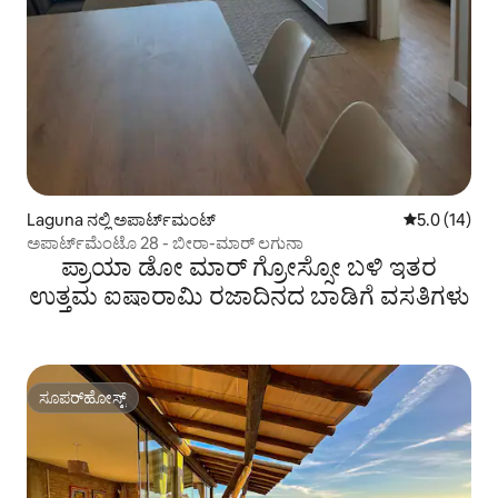
Laguna ನಲ್ಲಿ ಅಪಾರ್ಟ್‌ಮಂಟ್
5 ರಲ್ಲಿ 5.0 ಸರ
5.0 (14)
ಅಪಾರ್ಟ್‌ಮೆಂಟೊ 28 - ಬೀರಾ-ಮಾರ್ ಲಗುನಾ
ಪ್ರಾಯಾ ಡೋ ಮಾರ್ ಗ್ರೋಸ್ಸೋ ಬಳಿ ಇತರ
ಉತ್ತಮ ಐಷಾರಾಮಿ ರಜಾದಿನದ ಬಾಡಿಗೆ ವಸತಿಗಳು
ಸೂಪರ್‌ಹೋಸ್ಟ್
ಸೂಪರ್‌ಹೋಸ್ಟ್