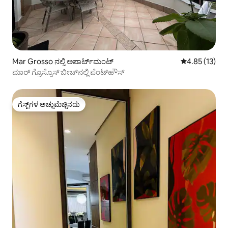
Mar Grosso ನಲ್ಲಿ ಅಪಾರ್ಟ್‌ಮಂಟ್
5 ರಲ್ಲಿ 4.85 ಸರ
4.85 (13)
ಮಾರ್ ಗ್ರೊಸ್ಸೊಸ್ ಬೀಚ್‌ನಲ್ಲಿ ಪೆಂಟ್‌ಹೌಸ್
ಗೆಸ್ಟ್‌ಗಳ ಅಚ್ಚುಮೆಚ್ಚಿನದು
ಗೆಸ್ಟ್‌ಗಳ ಅಚ್ಚುಮೆಚ್ಚಿನದು