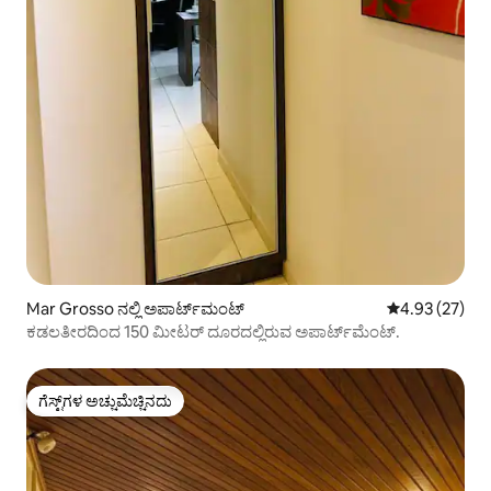
Mar Grosso ನಲ್ಲಿ ಅಪಾರ್ಟ್‌ಮಂಟ್
5 ರಲ್ಲಿ 4.93 ಸರ
4.93 (27)
ಕಡಲತೀರದಿಂದ 150 ಮೀಟರ್ ದೂರದಲ್ಲಿರುವ ಅಪಾರ್ಟ್‌ಮೆಂಟ್.
ಗೆಸ್ಟ್‌ಗಳ ಅಚ್ಚುಮೆಚ್ಚಿನದು
ಗೆಸ್ಟ್‌ಗಳ ಅಚ್ಚುಮೆಚ್ಚಿನದು