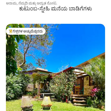
ಆರಾಮ, ನೆಮ್ಮದಿ ಮತ್ತು ಅದ್ಭುತ ನೋಟ.
ಕುಟುಂಬ-ಸ್ನೇಹಿ ಮನೆಯ ಬಾಡಿಗೆಗಳು
ಗೆಸ್ಟ್‌ಗಳ ಅಚ್ಚುಮೆಚ್ಚಿನದು
ಗೆಸ್ಟ್‌ಗಳಿಗೆ ಅತಿ ಹೆಚ್ಚು ಅಚ್ಚುಮೆಚ್ಚಿನದು