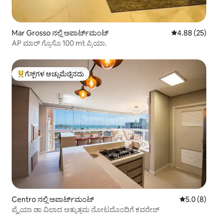
Mar Grosso ನಲ್ಲಿ ಅಪಾರ್ಟ್‌ಮಂಟ್
5 ರಲ್ಲಿ 4.88 ಸರ
4.88 (25)
AP ಮಾರ್ ಗ್ರೊಸೊ 100 mt ಪ್ರಿಯಾ.
ಗೆಸ್ಟ್‌ಗಳ ಅಚ್ಚುಮೆಚ್ಚಿನದು
ಗೆಸ್ಟ್‌ಗಳಿಗೆ ಅತಿ ಹೆಚ್ಚು ಅಚ್ಚುಮೆಚ್ಚಿನದು
Centro ನಲ್ಲಿ ಅಪಾರ್ಟ್‌ಮಂಟ್
5 ರಲ್ಲಿ 5.0 ಸ
5.0 (8)
ಪ್ರೈಯಾ ಡಾ ವಿಲಾದ ಅತ್ಯುತ್ತಮ ನೋಟದೊಂದಿಗೆ ಕವರೇಜ್