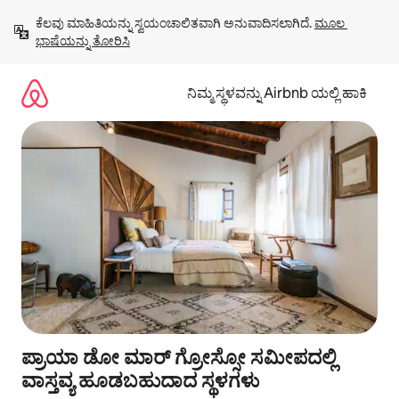
ವಿಷಯಕ್ಕೆ
ಕೆಲವು ಮಾಹಿತಿಯನ್ನು ಸ್ವಯಂಚಾಲಿತವಾಗಿ ಅನುವಾದಿಸಲಾಗಿದೆ. 
ಮೂಲ 
ಹೋಗಿ
ಭಾಷೆಯನ್ನು ತೋರಿಸಿ
ನಿಮ್ಮ ಸ್ಥಳವನ್ನು Airbnb ಯಲ್ಲಿ ಹಾಕಿ
ಪ್ರಾಯಾ ಡೋ ಮಾರ್ ಗ್ರೋಸ್ಸೋ ಸಮೀಪದಲ್ಲಿ
ವಾಸ್ತವ್ಯ ಹೂಡಬಹುದಾದ ಸ್ಥಳಗಳು