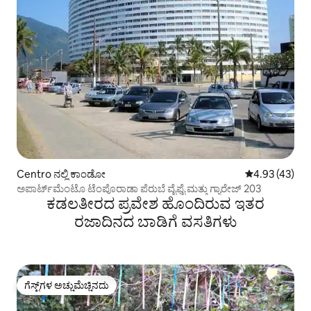
Centro ನಲ್ಲಿ ಕಾಂಡೋ
5 ರಲ್ಲಿ 4.93 ಸರ
4.93 (43)
ಅಪಾರ್ಟ್‌ಮೆಂಟೊ ಟೆಂಪೊರಾಡಾ ಪೆರುಬೆ ವೈಫೈ ಮತ್ತು ಗ್ಯಾರೇಜ್ 203
ಕಡಲತೀರದ ಪ್ರವೇಶ ಹೊಂದಿರುವ ಇತರ
ರಜಾದಿನದ ಬಾಡಿಗೆ ವಸತಿಗಳು
ಗೆಸ್ಟ್‌ಗಳ ಅಚ್ಚುಮೆಚ್ಚಿನದು
ಗೆಸ್ಟ್‌ಗಳ ಅಚ್ಚುಮೆಚ್ಚಿನದು