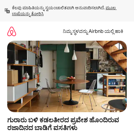
ವಿಷಯಕ್ಕೆ
ಕೆಲವು ಮಾಹಿತಿಯನ್ನು ಸ್ವಯಂಚಾಲಿತವಾಗಿ ಅನುವಾದಿಸಲಾಗಿದೆ. 
ಮೂಲ 
ಹೋಗಿ
ಭಾಷೆಯನ್ನು ತೋರಿಸಿ
ನಿಮ್ಮ ಸ್ಥಳವನ್ನು Airbnb ಯಲ್ಲಿ ಹಾಕಿ
ಗುರಾರು ಬಳಿ ಕಡಲತೀರದ ಪ್ರವೇಶ ಹೊಂದಿರುವ
ರಜಾದಿನದ ಬಾಡಿಗೆ ವಸತಿಗಳು