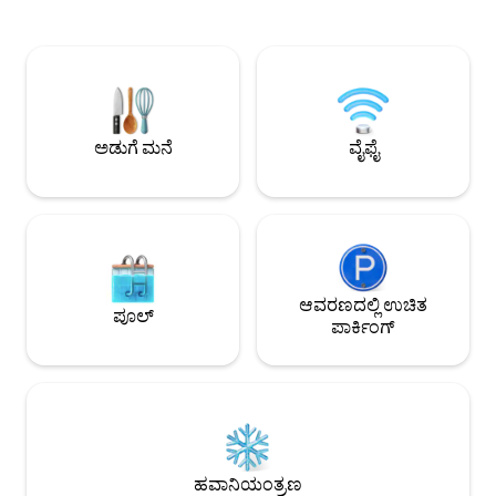
ಗೌಪ್ಯತೆಯನ್ನು ಒದಗಿಸುತ್ತದೆ, 2 ಸ್ಥಳಗಳಿರುವ ಗ್ಯಾರೇಜ್,
ಆನಂದಿಸಿ! ಗೌರ್ಮೆಟ್ ಪ್ರದೇಶ ಹೊಂದಿರುವ 🏊‍♂️
ವೈ-ಫೈ, 5 ಸ್ಮಾರ್ಟ್ ಟಿವಿಗಳು ಮತ್ತು ಎಲ್ಲಾ
ಈಜುಕೊಳ 📶 ವೇಗದ 
ಬೆಡ್‌ರೂಮ್‌ಗಳಲ್ಲಿ ಏರ್ ಕಂಡಿಷನಿಂಗ್ ಇದೆ.
ಮತ್ತು ಡಿಶ್‌ವಾಶರ್ ಹ
ಅಡುಗೆಮನೆ ಮತ್ತು ಬಾರ್ಬೆಕ್ಯೂ ಪ್ರದೇಶದೊಂದಿಗೆ
ಅಡುಗೆಮನೆ ಕ್ವೀನ್ 🛏️ 
ಸಂಯೋಜಿತ ಲಿವಿಂಗ್ ರೂಮ್ ಇದೆ. ಮನೆಯು
ಆಫೀಸ್ ಸ್ಥಳ 🌬️ ಸೀಲಿಂಗ
ಕಡಲತೀರದಿಂದ ಮೂರನೇ ಬ್ಲಾಕ್‌ನಲ್ಲಿದೆ
ಸ್ನೇಹಿ (ಹೆಚ್ಚುವರಿ ಶುಲ
(ಕಡಲತೀರದಿಂದ 600 ಮೀಟರ್ ದೂರದಲ್ಲಿ).
ಮಧ್ಯಮ ಕಾರುಗಳು ಗಮನಿ
ಅಡುಗೆ ಮನೆ
ವೈಫೈ
ಆಂಬಿಯೆಂಟ್ ವಾಲ್ಯೂಮ್‌ನಲ್ಲಿ ಆಡಿಯೋ ಬಳಕೆ.
ಸೇರಿಸಲಾಗಿಲ್ಲ.
ಆವರಣದಲ್ಲಿ ಉಚಿತ
ಪೂಲ್
ಪಾರ್ಕಿಂಗ್
ಹವಾನಿಯಂತ್ರಣ