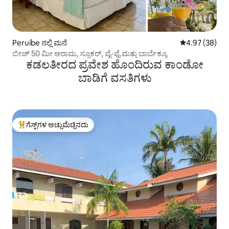
Peruíbe ನಲ್ಲಿ ಮನೆ
5 ರಲ್ಲಿ 4.97 ಸರ
4.97 (38)
ಬೀಚ್ 50 ಮೀ ಆರಾಮ, ಸ್ನೂಕರ್, ವೈ-ಫೈ ಮತ್ತು ಬಾರ್ಬೆಕ್ಯೂ
ಕಡಲತೀರದ ಪ್ರವೇಶ ಹೊಂದಿರುವ ಕಾಂಡೋ
ಬಾಡಿಗೆ ವಸತಿಗಳು
ಗೆಸ್ಟ್‌ಗಳ ಅಚ್ಚುಮೆಚ್ಚಿನದು
ಗೆಸ್ಟ್‌ಗಳಿಗೆ ಅತಿ ಹೆಚ್ಚು ಅಚ್ಚುಮೆಚ್ಚಿನದು