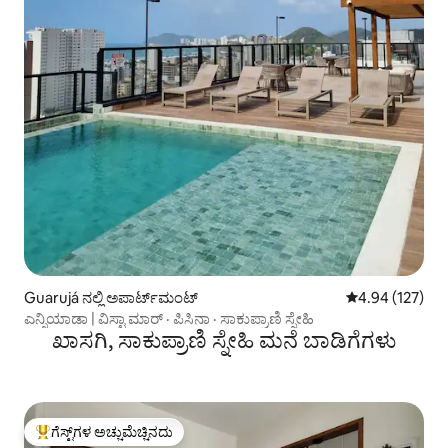
Guarujá ನಲ್ಲಿ ಅಪಾರ್ಟ್‌ಮಂಟ್
5 ರಲ್ಲಿ 4.94 ಸರಾ
4.94 (127)
ಎನ್ಸಿಯಾಡಾ | ವಿಸ್ಟಾ ಮಾರ್ · ಪಿಸಿನಾ · ಸಾಕುಪ್ರಾಣಿ ಸ್ನೇಹಿ
ಖಾಸಗಿ, ಸಾಕುಪ್ರಾಣಿ ಸ್ನೇಹಿ ಮನೆ ಬಾಡಿಗೆಗಳು
ಗೆಸ್ಟ್‌ಗಳ ಅಚ್ಚುಮೆಚ್ಚಿನದು
ಗೆಸ್ಟ್‌ಗಳಿಗೆ ಅತಿ ಹೆಚ್ಚು ಅಚ್ಚುಮೆಚ್ಚಿನದು