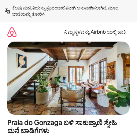
ವಿಷಯಕ್ಕೆ
ಕೆಲವು ಮಾಹಿತಿಯನ್ನು ಸ್ವಯಂಚಾಲಿತವಾಗಿ ಅನುವಾದಿಸಲಾಗಿದೆ. 
ಮೂಲ 
ಹೋಗಿ
ಭಾಷೆಯನ್ನು ತೋರಿಸಿ
ನಿಮ್ಮ ಸ್ಥಳವನ್ನು Airbnb ಯಲ್ಲಿ ಹಾಕಿ
Praia do Gonzaga ಬಳಿ ಸಾಕುಪ್ರಾಣಿ ಸ್ನೇಹಿ
ಮನೆ ಬಾಡಿಗೆಗಳು