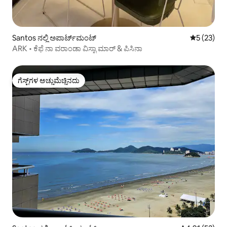
Santos ನಲ್ಲಿ ಅಪಾರ್ಟ್‌ಮಂಟ್
5 ರಲ್ಲಿ 5 ಸರ
5 (23)
ARK • ಕೆಫೆ ನಾ ವರಾಂಡಾ ವಿಸ್ಟಾ ಮಾರ್ & ಪಿಸಿನಾ
ಗೆಸ್ಟ್‌ಗಳ ಅಚ್ಚುಮೆಚ್ಚಿನದು
ಗೆಸ್ಟ್‌ಗಳ ಅಚ್ಚುಮೆಚ್ಚಿನದು