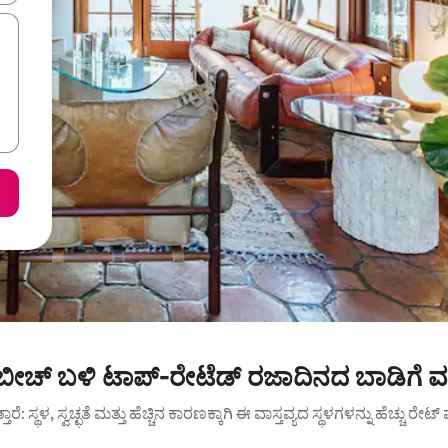
ಸ್ ಬೀಚ್ ಬಳಿ ಟಾಪ್-ರೇಟೆಡ್ ರಜಾದಿನದ ಬಾಡಿಗೆ 
ುತ್ತಾರೆ: ಸ್ಥಳ, ಸ್ವಚ್ಛತೆ ಮತ್ತು ಹೆಚ್ಚಿನ ಕಾರಣಕ್ಕಾಗಿ ಈ ವಾಸ್ತವ್ಯದ ಸ್ಥಳಗಳನ್ನು ಹೆಚ್ಚು ರೇ