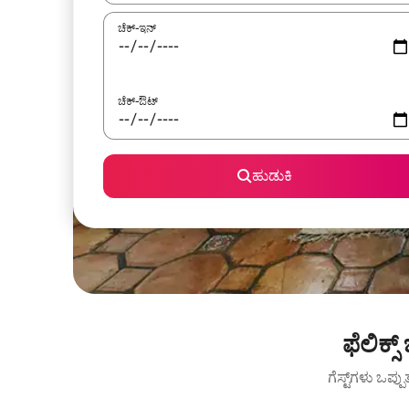
ಚೆಕ್-ಇನ್
ಚೆಕ್-ಔಟ್
ಹುಡುಕಿ
ಫೆಲಿಕ್
ಗೆಸ್ಟ್‌ಗಳು ಒಪ್ಪ