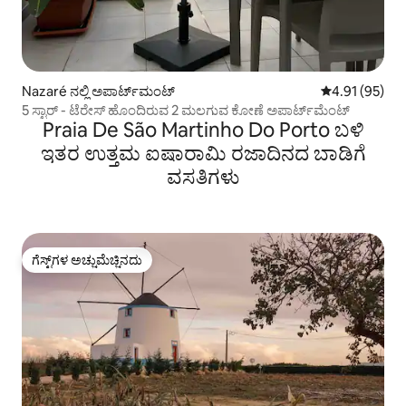
Nazaré ನಲ್ಲಿ ಅಪಾರ್ಟ್‌ಮಂಟ್
5 ರಲ್ಲಿ 4.91 ಸರ
4.91 (95)
5 ಸ್ಟಾರ್ - ಟೆರೇಸ್ ಹೊಂದಿರುವ 2 ಮಲಗುವ ಕೋಣೆ ಅಪಾರ್ಟ್‌ಮೆಂಟ್
Praia De São Martinho Do Porto ಬಳಿ
ಇತರ ಉತ್ತಮ ಐಷಾರಾಮಿ ರಜಾದಿನದ ಬಾಡಿಗೆ
ವಸತಿಗಳು
ಗೆಸ್ಟ್‌ಗಳ ಅಚ್ಚುಮೆಚ್ಚಿನದು
ಗೆಸ್ಟ್‌ಗಳ ಅಚ್ಚುಮೆಚ್ಚಿನದು