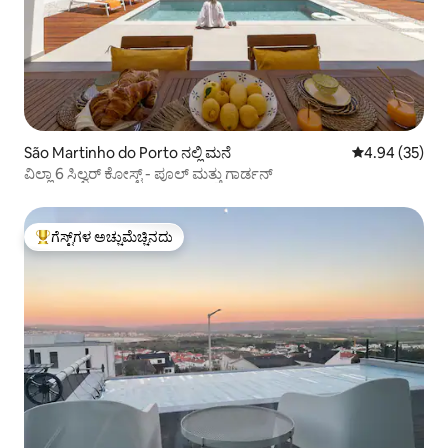
São Martinho do Porto ನಲ್ಲಿ ಮನೆ
5 ರಲ್ಲಿ 4.94 ಸರ
4.94 (35)
ವಿಲ್ಲಾ 6 ಸಿಲ್ವರ್ ಕೋಸ್ಟ್ - ಪೂಲ್ ಮತ್ತು ಗಾರ್ಡನ್
ಗೆಸ್ಟ್‌ಗಳ ಅಚ್ಚುಮೆಚ್ಚಿನದು
ಗೆಸ್ಟ್‌ಗಳಿಗೆ ಅತಿ ಹೆಚ್ಚು ಅಚ್ಚುಮೆಚ್ಚಿನದು