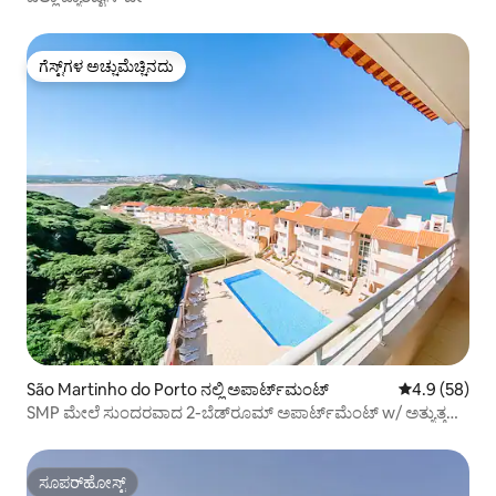
ಗೆಸ್ಟ್‌ಗಳ ಅಚ್ಚುಮೆಚ್ಚಿನದು
ಗೆಸ್ಟ್‌ಗಳ ಅಚ್ಚುಮೆಚ್ಚಿನದು
São Martinho do Porto ನಲ್ಲಿ ಅಪಾರ್ಟ್‌ಮಂಟ್
5 ರಲ್ಲಿ 4.9 ಸರ
4.9 (58)
SMP ಮೇಲೆ ಸುಂದರವಾದ 2-ಬೆಡ್‌ರೂಮ್ ಅಪಾರ್ಟ್‌ಮೆಂಟ್ w/ ಅತ್ಯುತ್ತಮ
ನೋಟ
ಸೂಪರ್‌ಹೋಸ್ಟ್
ಸೂಪರ್‌ಹೋಸ್ಟ್