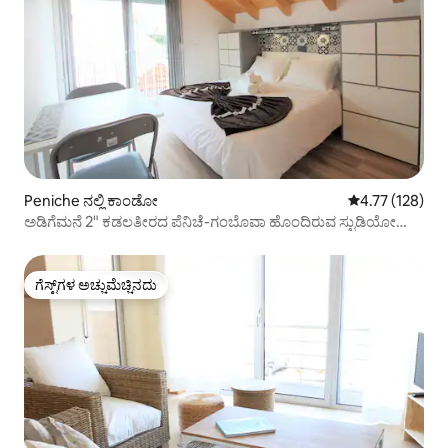
Peniche ನಲ್ಲಿ ಕಾಂಡೋ
5 ರಲ್ಲಿ 4.77 ಸರಾ
4.77 (128)
ಅಡಿಗೆಮನೆ 2" ಕಡಲತೀರದ ಪೆನಿಚೆ-ಗಂಬೊವಾ ಹೊಂದಿರುವ ಸ್ಟುಡಿಯೋ
R03
ಗೆಸ್ಟ್‌ಗಳ ಅಚ್ಚುಮೆಚ್ಚಿನದು
ಗೆಸ್ಟ್‌ಗಳ ಅಚ್ಚುಮೆಚ್ಚಿನದು