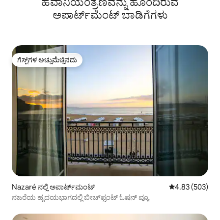
ಹವಾನಿಯಂತ್ರಣವನ್ನು ಹೊಂದಿರುವ
ಅಪಾರ್ಟ್‌ಮೆಂಟ್‌ ಬಾಡಿಗೆಗಳು
ಗೆಸ್ಟ್‌ಗಳ ಅಚ್ಚುಮೆಚ್ಚಿನದು
ಗೆಸ್ಟ್‌ಗಳ ಅಚ್ಚುಮೆಚ್ಚಿನದು
Nazaré ನಲ್ಲಿ ಅಪಾರ್ಟ್‌ಮಂಟ್
5 ರಲ್ಲಿ 4.83 ಸರಾ
4.83 (503)
ನಜರೆಯ ಹೃದಯಭಾಗದಲ್ಲಿ ಬೀಚ್‌ಫ್ರಂಟ್ ಓಷನ್ ವ್ಯೂ