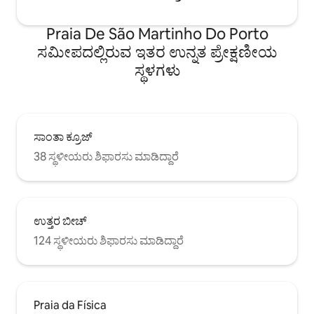
Praia De São Martinho Do Porto
ಸಮೀಪದಲ್ಲಿರುವ ಇತರ ಉನ್ನತ ಪ್ರೇಕ್ಷಣೀಯ
ಸ್ಥಳಗಳು
ಸಾಂತಾ ಕ್ರೂಜ್
38 ಸ್ಥಳೀಯರು ಶಿಫಾರಸು ಮಾಡಿದ್ದಾರೆ
ಉತ್ತರ ಬೀಚ್
124 ಸ್ಥಳೀಯರು ಶಿಫಾರಸು ಮಾಡಿದ್ದಾರೆ
Praia da Física