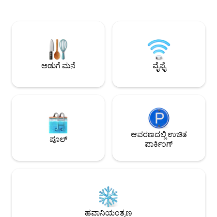
ಮಾರ್ಟಿನ್‌ಹೋ ಡೊ ಪೋರ್ಟೊ ಬೇಯಿಂದ 0,5 ಕಿ
ಸುಸಜ್ಜಿತವಾಗಿದ್ದು, 
.ಮೀ ದೂರದಲ್ಲಿದೆ. ಐಷಾರಾಮಿ ವಿಲ್ಲಾ 4
ಗುಂಪುಗಳಿಗೆ ಅತ್ಯುತ್ತಮ
ಬೆಡ್‌ರೂಮ್‌ಗಳು, 3 ಬಾತ್‌ರೂಮ್‌ಗಳು ಮತ್ತು 1 ಗೆಸ್ಟ್
ಪೋರ್ಚುಗೀಸ್ ಕರಾವಳಿ
ಟಾಯ್ಲೆಟ್ ಅನ್ನು ಹೊಂದಿದೆ, ಇದು 2 ಹಂತಗಳಲ್ಲಿ
ಹಳ್ಳಿಗಳಲ್ಲಿ ಒಂದರಲ್ಲಿ ಸ
ಹರಡಿದೆ. ವಸತಿ ಸೌಕರ್ಯವು ಸಾಕಷ್ಟು ಗೌಪ್ಯತೆ,
ಸವಲತ್ತು ಪಡೆದ ಸ್ಥಳವನ
ಜಲ್ಲಿಕಲ್ಲು ಮತ್ತು ಮರಗಳನ್ನು ಹೊಂದಿರುವ ಅದ್ಭುತ
ಯಾವುದೇ ಸಮಯದಲ್ಲಿ
ಹುಲ್ಲುಹಾಸಿನ ಉದ್ಯಾನ, ಅದ್ಭುತ ಶಾಖವನ್ನು
ವಿಹಾರಕ್ಕೆ ಸೂಕ್ತವಾಗಿದೆ.
ಅಡುಗೆ ಮನೆ
ವೈಫೈ
ನೀಡುತ್ತದೆ...
ಆವರಣದಲ್ಲಿ ಉಚಿತ
ಪೂಲ್
ಪಾರ್ಕಿಂಗ್
ಹವಾನಿಯಂತ್ರಣ