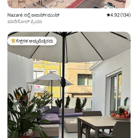
Nazaré ನಲ್ಲಿ ಅಪಾರ್ಟ್‌ಮಂಟ್
5 ರಲ್ಲಿ 4.92 ಸರಾ
4.92 (134)
ಮಾರಿಸೋಲ್ ಪ್ರಿಯಾ
ಗೆಸ್ಟ್‌ಗಳ ಅಚ್ಚುಮೆಚ್ಚಿನದು
ಗೆಸ್ಟ್‌ಗಳಿಗೆ ಅತಿ ಹೆಚ್ಚು ಅಚ್ಚುಮೆಚ್ಚಿನದು