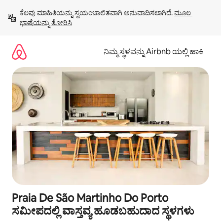
ವಿಷಯಕ್ಕೆ
ಕೆಲವು ಮಾಹಿತಿಯನ್ನು ಸ್ವಯಂಚಾಲಿತವಾಗಿ ಅನುವಾದಿಸಲಾಗಿದೆ. 
ಮೂಲ 
ಹೋಗಿ
ಭಾಷೆಯನ್ನು ತೋರಿಸಿ
ನಿಮ್ಮ ಸ್ಥಳವನ್ನು Airbnb ಯಲ್ಲಿ ಹಾಕಿ
Praia De São Martinho Do Porto
ಸಮೀಪದಲ್ಲಿ ವಾಸ್ತವ್ಯ ಹೂಡಬಹುದಾದ ಸ್ಥಳಗಳು