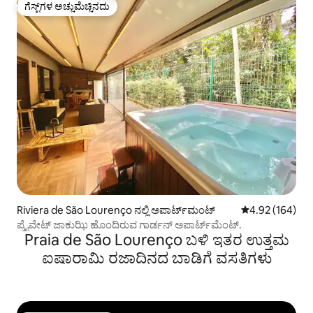
ಗೆಸ್ಟ್‌ಗಳ ಅಚ್ಚುಮೆಚ್ಚಿನದು
ಗೆಸ್ಟ್‌ಗಳ ಅಚ್ಚುಮೆಚ್ಚಿನದು
Riviera de São Lourenço ನಲ್ಲಿ ಅಪಾರ್ಟ್‌ಮಂಟ್
5 ರಲ್ಲಿ 4.92 ಸರಾ
4.92 (164)
ಪ್ರೈವೇಟ್ ಜಾಕುಝಿ ಹೊಂದಿರುವ ಗಾರ್ಡನ್ ಅಪಾರ್ಟ್‌ಮೆಂಟ್.
Praia de São Lourenço ಬಳಿ ಇತರ ಉತ್ತಮ
ಐಷಾರಾಮಿ ರಜಾದಿನದ ಬಾಡಿಗೆ ವಸತಿಗಳು