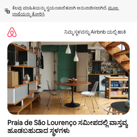
ವಿಷಯಕ್ಕೆ
ಕೆಲವು ಮಾಹಿತಿಯನ್ನು ಸ್ವಯಂಚಾಲಿತವಾಗಿ ಅನುವಾದಿಸಲಾಗಿದೆ. 
ಮೂಲ 
ಹೋಗಿ
ಭಾಷೆಯನ್ನು ತೋರಿಸಿ
ನಿಮ್ಮ ಸ್ಥಳವನ್ನು Airbnb ಯಲ್ಲಿ ಹಾಕಿ
Praia de São Lourenço ಸಮೀಪದಲ್ಲಿ ವಾಸ್ತವ್ಯ
ಹೂಡಬಹುದಾದ ಸ್ಥಳಗಳು