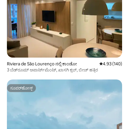
Riviera de São Lourenço ನಲ್ಲಿ ಕಾಂಡೋ
5 ರಲ್ಲಿ 4.93 ಸರಾ
4.93 (140)
3 ಬೆಡ್‌ರೂಮ್ ಅಪಾರ್ಟ್‌ಮೆಂಟ್, ಖಾಸಗಿ ಕ್ಲಬ್, ಬೀಚ್ ಹತ್ತಿರ
ಸೂಪರ್‌ಹೋಸ್ಟ್
ಸೂಪರ್‌ಹೋಸ್ಟ್