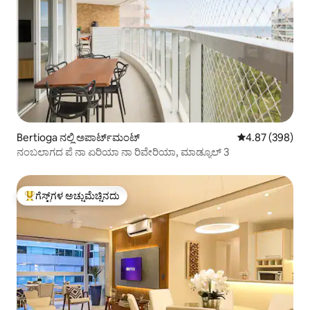
Bertioga ನಲ್ಲಿ ಅಪಾರ್ಟ್‌ಮಂಟ್
5 ರಲ್ಲಿ 4.87 ಸರಾ
4.87 (398)
ನಂಬಲಾಗದ ಪೆ ನಾ ಏರಿಯಾ ನಾ ರಿವೇರಿಯಾ, ಮಾಡ್ಯೂಲ್ 3
ಗೆಸ್ಟ್‌ಗಳ ಅಚ್ಚುಮೆಚ್ಚಿನದು
ಗೆಸ್ಟ್‌ಗಳಿಗೆ ಅತಿ ಹೆಚ್ಚು ಅಚ್ಚುಮೆಚ್ಚಿನದು