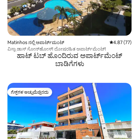
Matinhos ನಲ್ಲಿ ಅಪಾರ್ಟ್‌ಮಂಟ್
5 ರಲ್ಲಿ 4.87 ಸರ
4.87 (77)
ವಿಸ್ಟಾ ಡಾಸ್ ಸೋನ್‌ಹೋಸ್! ದೋಷರಹಿತ ಅಪಾರ್ಟ್‌ಮೆಂಟ್!
ಹಾಟ್ ಟಬ್ ಹೊಂದಿರುವ ಅಪಾರ್ಟ್‌ಮೆಂಟ್
ಬಾಡಿಗೆಗಳು
ಗೆಸ್ಟ್‌ಗಳ ಅಚ್ಚುಮೆಚ್ಚಿನದು
ಗೆಸ್ಟ್‌ಗಳ ಅಚ್ಚುಮೆಚ್ಚಿನದು