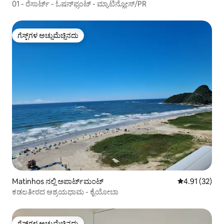
01 - ರೆಸಾರ್ಟ್ - ಓಷನ್‌ಫ್ರಂಟ್ - ಮ್ಯಾಟಿನ್ಹೋಸ್/PR
ಗೆಸ್ಟ್‌ಗಳ ಅಚ್ಚುಮೆಚ್ಚಿನದು
ಗೆಸ್ಟ್‌ಗಳ ಅಚ್ಚುಮೆಚ್ಚಿನದು
Matinhos ನಲ್ಲಿ ಅಪಾರ್ಟ್‌ಮಂಟ್
5 ರಲ್ಲಿ 4.91 ಸರ
4.91 (32)
ಕಡಲತೀರದ ಆಶ್ರಯಧಾಮ - ಕೈಯೋಬಾ
ಗೆಸ್ಟ್‌ಗಳ ಅಚ್ಚುಮೆಚ್ಚಿನದು