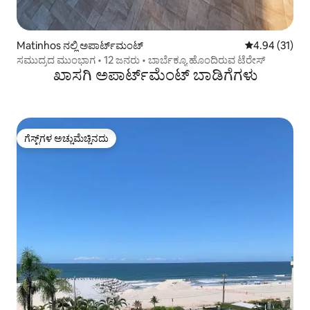
Matinhos ನಲ್ಲಿ ಅಪಾರ್ಟ್‌ಮಂಟ್
5 ರಲ್ಲಿ 4.94 ಸರ
4.94 (31)
ಸಮುದ್ರದ ಮುಂಭಾಗ • 12 ಜನರು • ಬಾರ್ಬೆಕ್ಯೂ ಹೊಂದಿರುವ ಟೆರೇಸ್
ಖಾಸಗಿ ಅಪಾರ್ಟ್‌ಮೆಂಟ್ ಬಾಡಿಗೆಗಳು
ಗೆಸ್ಟ್‌ಗಳ ಅಚ್ಚುಮೆಚ್ಚಿನದು
ಗೆಸ್ಟ್‌ಗಳ ಅಚ್ಚುಮೆಚ್ಚಿನದು