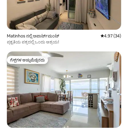
Matinhos ನಲ್ಲಿ ಅಪಾರ್ಟ್‌ಮಂಟ್
5 ರಲ್ಲಿ 4.97 ಸರ
4.97 (34)
ಪ್ರಕೃತಿಯ ಪಕ್ಕದಲ್ಲಿ ಒಂದು ಆಶ್ರಯ!
ಗೆಸ್ಟ್‌ಗಳ ಅಚ್ಚುಮೆಚ್ಚಿನದು
ಗೆಸ್ಟ್‌ಗಳ ಅಚ್ಚುಮೆಚ್ಚಿನದು