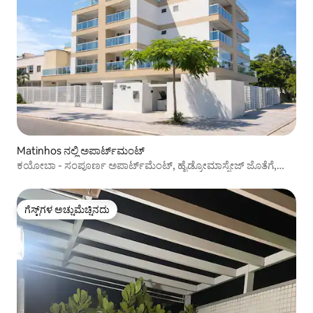
Matinhos ನಲ್ಲಿ ಅಪಾರ್ಟ್‌ಮಂಟ್
ಕಯೋಬಾ - ಸಂಪೂರ್ಣ ಅಪಾರ್ಟ್‌ಮೆಂಟ್, ಹೈಡ್ರೋಮಾಸ್ಸೇಜ್ ಜೊತೆಗೆ,
ಬೀಚ್‌ನಿಂದ 5 ನಿಮಿಷಗಳ ನಡಿಗೆ
ಗೆಸ್ಟ್‌ಗಳ ಅಚ್ಚುಮೆಚ್ಚಿನದು
ಗೆಸ್ಟ್‌ಗಳ ಅಚ್ಚುಮೆಚ್ಚಿನದು