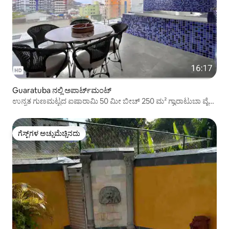
Guaratuba ನಲ್ಲಿ ಅಪಾರ್ಟ್‌ಮಂಟ್
ಉನ್ನತ ಗುಣಮಟ್ಟದ ಐಷಾರಾಮಿ 50 ಮೀ ಬೀಚ್ 250 ಮ² ಗ್ವಾರಾಟುಬಾ ವೈ-
ಫೈ
ಗೆಸ್ಟ್‌ಗಳ ಅಚ್ಚುಮೆಚ್ಚಿನದು
ಗೆಸ್ಟ್‌ಗಳ ಅಚ್ಚುಮೆಚ್ಚಿನದು