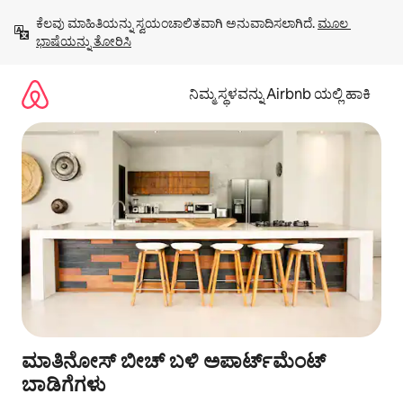
ವಿಷಯಕ್ಕೆ
ಕೆಲವು ಮಾಹಿತಿಯನ್ನು ಸ್ವಯಂಚಾಲಿತವಾಗಿ ಅನುವಾದಿಸಲಾಗಿದೆ. 
ಮೂಲ 
ಹೋಗಿ
ಭಾಷೆಯನ್ನು ತೋರಿಸಿ
ನಿಮ್ಮ ಸ್ಥಳವನ್ನು Airbnb ಯಲ್ಲಿ ಹಾಕಿ
ಮಾತಿನೋಸ್ ಬೀಚ್ ಬಳಿ ಅಪಾರ್ಟ್‌ಮೆಂಟ್
ಬಾಡಿಗೆಗಳು