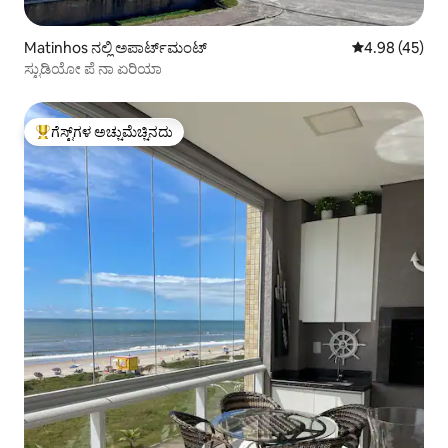
Matinhos ನಲ್ಲಿ ಅಪಾರ್ಟ್‌ಮಂಟ್
5 ರಲ್ಲಿ 4.98 ಸರ
4.98 (45)
ಸ್ಟುಡಿಯೋ ಪೆ ನಾ ಏರಿಯಾ
ಗೆಸ್ಟ್‌ಗಳ ಅಚ್ಚುಮೆಚ್ಚಿನದು
ಗೆಸ್ಟ್‌ಗಳಿಗೆ ಅತಿ ಹೆಚ್ಚು ಅಚ್ಚುಮೆಚ್ಚಿನದು