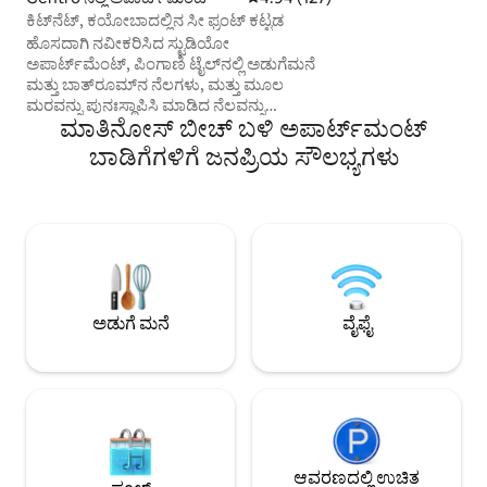
ಬಾರ್ಬೆಕ್ಯೂ ಮತ್ತು ಪರ್ವ
ಕಿಟ್‌ನೆಟ್, ಕಯೋಬಾದಲ್ಲಿನ ಸೀ ಫ್ರಂಟ್ ಕಟ್ಟಡ
ಕಾಂಡೋಮಿನಿಯಂನಲ್ಲಿ 
ಹೊಸದಾಗಿ ನವೀಕರಿಸಿದ ಸ್ಟುಡಿಯೋ
ಪಾರ್ಕಿಂಗ್ ಸ್ಥಳವನ್ನು 
ಅಪಾರ್ಟ್‌ಮೆಂಟ್, ಪಿಂಗಾಣಿ ಟೈಲ್‌ನಲ್ಲಿ ಅಡುಗೆಮನೆ
ವಿಶ್ರಾಂತಿ ದಿನಗಳಿಗೆ ಸೂಕ
ಮತ್ತು ಬಾತ್‌ರೂಮ್‌ನ ನೆಲಗಳು, ಮತ್ತು ಮೂಲ
ಮರವನ್ನು ಪುನಃಸ್ಥಾಪಿಸಿ ಮಾಡಿದ ನೆಲವನ್ನು
ಮಾತಿನೋಸ್ ಬೀಚ್ ಬಳಿ ಅಪಾರ್ಟ್‌ಮಂಟ್
ಹೊಂದಿರುವ ಬೆಡ್‌ರೂಮ್. 24-ಗಂಟೆಗಳ ಕನ್ಸೀರ್ಜ್
ಹೊಂದಿರುವ ಕಟ್ಟಡ, ಬ್ರಾವಾ ಬೀಚ್‌ನಲ್ಲಿ ಸಮುದ್ರವನ್ನು
ಬಾಡಿಗೆಗಳಿಗೆ ಜನಪ್ರಿಯ ಸೌಲಭ್ಯಗಳು
ಎದುರು ನೋಡುತ್ತಿದೆ ಮತ್ತು ಮಾನ್ಸಾ ಬೀಚ್‌ನಿಂದ 3
ಬ್ಲಾಕ್‌ಗಳ ದೂರದಲ್ಲಿದೆ, ಕಯೋಬಾದ ಅತ್ಯುತ್ತಮ
ಭಾಗದಲ್ಲಿದೆ. ಪಾರ್ಶ್ವ ಸಮುದ್ರ ಮತ್ತು ಪರ್ವತ ನೋಟ.
ಹನ್ನೆರಡನೇ ಮಹಡಿ. ಅಪಾರ್ಟ್‌ಮೆಂಟ್ ಮೂಲಭೂತ
ಅಡುಗೆಮನೆ ವಸ್ತುಗಳನ್ನು ಹೊಂದಿದೆ. ಪಾರ್ಕಿಂಗ್
ಸ್ಥಳವಿಲ್ಲ. ಹತ್ತಿರದಲ್ಲಿ ಖಾಸಗಿ ಪಾರ್ಕಿಂಗ್ ಇದೆ. ಹಾಸಿಗೆ/
ಸ್ನಾನದ ಲಿನೆನ್‌ಗಳನ್ನು ಒಳಗೊಂಡಂತೆ
ಅಪಾರ್ಟ್‌ಮೆಂಟ್ ಅನ್ನು ಬಾಡಿಗೆಗೆ ನೀಡಲಾಗುತ್ತದೆ.
ಅಡುಗೆ ಮನೆ
ವೈಫೈ
ಕಡಲತೀರದ ಕುರ್ಚಿಗಳು ಮತ್ತು ಪ್ಯಾರಾಸೋಲ್.
ಆವರಣದಲ್ಲಿ ಉಚಿತ