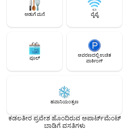
ಸ್ಟೌವ್, ಮೈಕ್ರೊವೇವ್, 
ಬ್ಲೆಂಡರ್, ಏರ್ ಫ್ರೈಯರ್
ಹೊಂದಿದೆ. ಉಚಿತ ಪಾರ್ಕ
ಅಡುಗೆ ಮನೆ
ವೈಫೈ
ಆವರಣದಲ್ಲಿ ಉಚಿತ
ಪೂಲ್
ಪಾರ್ಕಿಂಗ್
ಹವಾನಿಯಂತ್ರಣ
ಕಡಲತೀರ ಪ್ರವೇಶ ಹೊಂದಿರುವ ಅಪಾರ್ಟ್‌ಮೆಂಟ್
ಬಾಡಿಗೆ ವಸತಿಗಳು