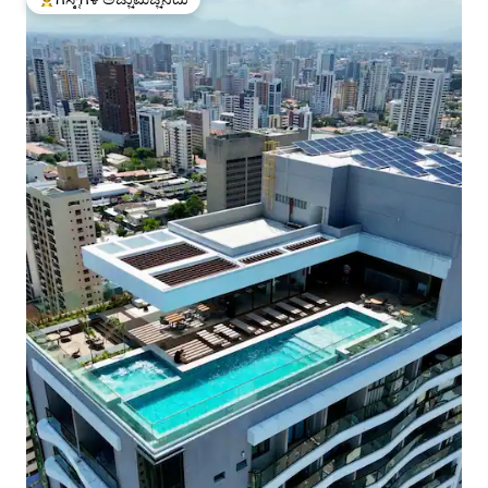
ಗೆಸ್ಟ್‌ಗಳಿಗೆ ಅತಿ ಹೆಚ್ಚು ಅಚ್ಚುಮೆಚ್ಚಿನದು