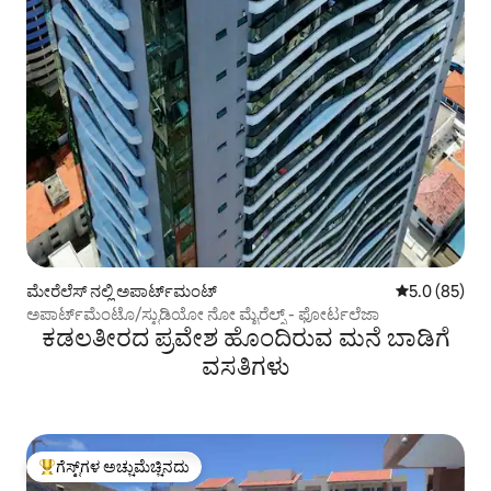
ಮೇರೆಲೆಸ್ ನಲ್ಲಿ ಅಪಾರ್ಟ್‌ಮಂಟ್
5 ರಲ್ಲಿ 5.0 ಸರ
5.0 (85)
ಅಪಾರ್ಟ್‌ಮೆಂಟೊ/ಸ್ಟುಡಿಯೋ ನೋ ಮೈರೆಲ್ಸ್ - ಫೋರ್ಟಲೆಜಾ
ಕಡಲತೀರದ ಪ್ರವೇಶ ಹೊಂದಿರುವ ಮನೆ ಬಾಡಿಗೆ
ವಸತಿಗಳು
ಗೆಸ್ಟ್‌ಗಳ ಅಚ್ಚುಮೆಚ್ಚಿನದು
ಗೆಸ್ಟ್‌ಗಳಿಗೆ ಅತಿ ಹೆಚ್ಚು ಅಚ್ಚುಮೆಚ್ಚಿನದು