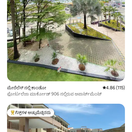
ಮೇರೆಲೆಸ್ ನಲ್ಲಿ ಕಾಂಡೋ
5 ರಲ್ಲಿ 4.86 ಸರಾ
4.86 (115)
ಫೋರ್ಟಲೆಜಾ ಮಾರ್ಕೋಡ್ 906 ನಲ್ಲಿರುವ ಅಪಾರ್ಟ್‌ಮೆಂಟ್
ಗೆಸ್ಟ್‌ಗಳ ಅಚ್ಚುಮೆಚ್ಚಿನದು
ಗೆಸ್ಟ್‌ಗಳಿಗೆ ಅತಿ ಹೆಚ್ಚು ಅಚ್ಚುಮೆಚ್ಚಿನದು