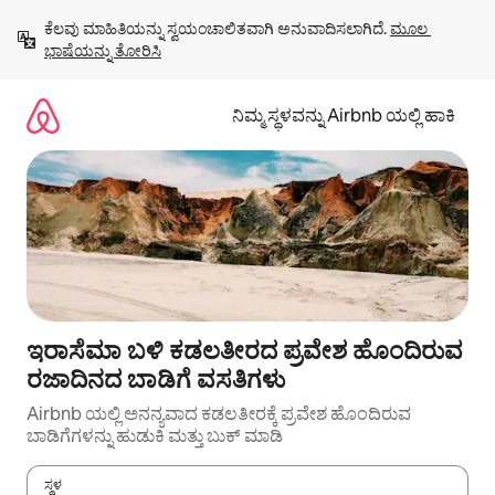
ವಿಷಯಕ್ಕೆ
ಕೆಲವು ಮಾಹಿತಿಯನ್ನು ಸ್ವಯಂಚಾಲಿತವಾಗಿ ಅನುವಾದಿಸಲಾಗಿದೆ. 
ಮೂಲ 
ಹೋಗಿ
ಭಾಷೆಯನ್ನು ತೋರಿಸಿ
ನಿಮ್ಮ ಸ್ಥಳವನ್ನು Airbnb ಯಲ್ಲಿ ಹಾಕಿ
ಇರಾಸೆಮಾ ಬಳಿ ಕಡಲತೀರದ ಪ್ರವೇಶ ಹೊಂದಿರುವ
ರಜಾದಿನದ ಬಾಡಿಗೆ ವಸತಿಗಳು
Airbnb ಯಲ್ಲಿ ಅನನ್ಯವಾದ ಕಡಲತೀರಕ್ಕೆ ಪ್ರವೇಶ ಹೊಂದಿರುವ
ಬಾಡಿಗೆಗಳನ್ನು ಹುಡುಕಿ ಮತ್ತು ಬುಕ್ ಮಾಡಿ
ಸ್ಥಳ