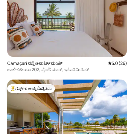
Camaçari ನಲ್ಲಿ ಅಪಾರ್ಟ್‌ಮಂಟ್
5 ರಲ್ಲಿ 5.0 ಸರ
5.0 (26)
ಬಾಲಿ ಬಹಿಯಾ 202, ಫ್ರೆಂಟೆ ಮಾರ್, ಇಟಾಸಿಮಿರಿಮ್
ಗೆಸ್ಟ್‌ಗಳ ಅಚ್ಚುಮೆಚ್ಚಿನದು
ಗೆಸ್ಟ್‌ಗಳಿಗೆ ಅತಿ ಹೆಚ್ಚು ಅಚ್ಚುಮೆಚ್ಚಿನದು