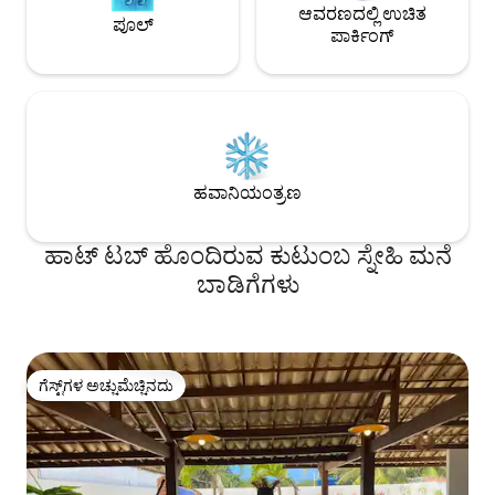
ಆವರಣದಲ್ಲಿ ಉಚಿತ
ಪೂಲ್
ಪಾರ್ಕಿಂಗ್
ಹವಾನಿಯಂತ್ರಣ
ಹಾಟ್ ಟಬ್ ಹೊಂದಿರುವ ಕುಟುಂಬ ಸ್ನೇಹಿ ಮನೆ
ಬಾಡಿಗೆಗಳು
ಗೆಸ್ಟ್‌ಗಳ ಅಚ್ಚುಮೆಚ್ಚಿನದು
ಗೆಸ್ಟ್‌ಗಳ ಅಚ್ಚುಮೆಚ್ಚಿನದು