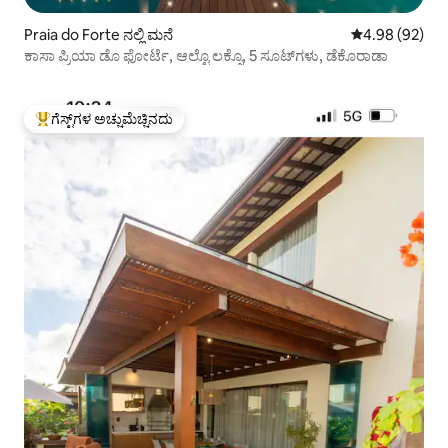
Praia do Forte ನಲ್ಲಿ ಮನೆ
5 ರಲ್ಲಿ 4.98 ಸರ
4.98 (92)
ಕಾಸಾ ಪ್ರಿಯಾ ಡೊ ಫೋರ್ಟೆ, ಆಲ್ಟೊ ಲಕ್ಸೊ, 5 ಸೂಟ್‌ಗಳು, ಡೆಕೊರಾಡಾ
ಗೆಸ್ಟ್‌ಗಳ ಅಚ್ಚುಮೆಚ್ಚಿನದು
ಗೆಸ್ಟ್‌ಗಳಿಗೆ ಅತಿ ಹೆಚ್ಚು ಅಚ್ಚುಮೆಚ್ಚಿನದು