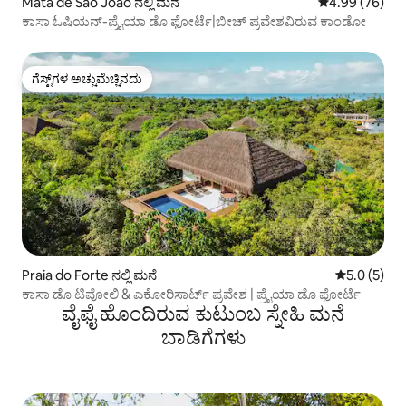
Mata de São João ನಲ್ಲಿ ಮನೆ
5 ರಲ್ಲಿ 4.99 ಸರ
4.99 (76)
ಕಾಸಾ ಓಷಿಯನ್-ಪ್ರೈಯಾ ಡೊ ಫೋರ್ಟೆ|ಬೀಚ್ ಪ್ರವೇಶವಿರುವ ಕಾಂಡೋ
ಗೆಸ್ಟ್‌ಗಳ ಅಚ್ಚುಮೆಚ್ಚಿನದು
ಗೆಸ್ಟ್‌ಗಳ ಅಚ್ಚುಮೆಚ್ಚಿನದು
Praia do Forte ನಲ್ಲಿ ಮನೆ
5 ರಲ್ಲಿ 5.0 
5.0 (5)
ಕಾಸಾ ಡೊ ಟಿವೋಲಿ & ಎಕೋರಿಸಾರ್ಟ್ ಪ್ರವೇಶ | ಪ್ರೈಯಾ ಡೊ ಫೋರ್ಟೆ
ವೈಫೈ ಹೊಂದಿರುವ ಕುಟುಂಬ ಸ್ನೇಹಿ ಮನೆ
ಬಾಡಿಗೆಗಳು