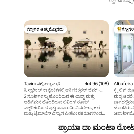
ಗೆಸ್ಟ್‌ಗಳು ಒಪ್ಪ
ಗೆಸ್ಟ್‌ಗಳ ಅಚ್ಚುಮೆಚ್ಚಿನದು
ಗೆಸ್ಟ್‌ಗ
ಗೆಸ್ಟ್‌ಗಳ ಅಚ್ಚುಮೆಚ್ಚಿನದು
ಗೆಸ್ಟ್‌ಗಳಿಗ
Tavira ನಲ್ಲಿ ಸಣ್ಣ ಮನೆ
5 ರಲ್ಲಿ 4.96 ಸರಾಸರಿ ರೇಟಿಂಗ
4.96 (108)
Albufeira
ಲ್ಲಿ ಅಪಾರ್
ಹಿಸ್ಟಾರಿಕಲ್ ಕಾನ್ವೆಂಟ್‌ನಲ್ಲಿ ಆರ್ಕಿಟೆಕ್ಚರಲ್ ಜೆಮ್ -
ಸ್ಟೈಲಿಶ್ ಝೆ
ತವಿರಾ
ಓಲ್ಡ್ ಟೌನ್
2 ಸೂಟ್‌ಗಳನ್ನು ಹೊಂದಿರುವ ಈ ಲಾಫ್ಟ್ ಮತ್ತು
ಮಧ್ಯ ಆದರೆ ಸ
ಅಡಿಗೆಮನೆ ಹೊಂದಿರುವ ಲಿವಿಂಗ್ ರೂಮ್
ಭಾಗದಲ್ಲಿರು
ಎಚ್ಚರಿಕೆಯಿಂದ ಇತ್ತು ಐಷಾರಾಮಿ ವಿವರಗಳು, ಕಲೆ
ಹೊಂದಿರುವ
ಮತ್ತು ಟೈಮ್‌ಲೆಸ್ ವಿನ್ಯಾಸ ಪೀಠೋಪಕರಣಗಳಿಂದ
ಅಪಾರ್ಟ್‌ಮೆ
ಅಲಂಕರಿಸಲಾಗಿದೆ. ನೀವು ಮನೆಯಲ್ಲಿರುವ
ಉಚಿತ ಪಾರ್
ಭಾವನೆಯನ್ನು ಮೂಡಿಸಲು ಇದನ್ನು
ಮತ್ತು ಗ್ರಾ
ಪ್ರಾಯಾ ದಾ ಮಂಟಾ ರೋಟಾ
ವೈಯಕ್ತೀಕರಿಸಲಾಗಿದೆ. ಇದು ತವಿರಾ ಸಿಟಿ ಸೆಂಟರ್‌ಗೆ
ಸಾಗರವನ್ನು 