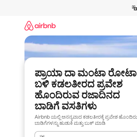
ವಿಷಯಕ್ಕೆ
ಹೋಗಿ
ಪ್ರಾಯಾ ದಾ ಮಂಟಾ ರೋಟಾ
ಬಳಿ ಕಡಲತೀರದ ಪ್ರವೇಶ
ಹೊಂದಿರುವ ರಜಾದಿನದ
ಬಾಡಿಗೆ ವಸತಿಗಳು
Airbnb ಯಲ್ಲಿ ಅನನ್ಯವಾದ ಕಡಲತೀರಕ್ಕೆ ಪ್ರವೇಶ ಹೊಂದಿರ
ಬಾಡಿಗೆಗಳನ್ನು ಹುಡುಕಿ ಮತ್ತು ಬುಕ್ ಮಾಡಿ
ಸ್ಥಳ