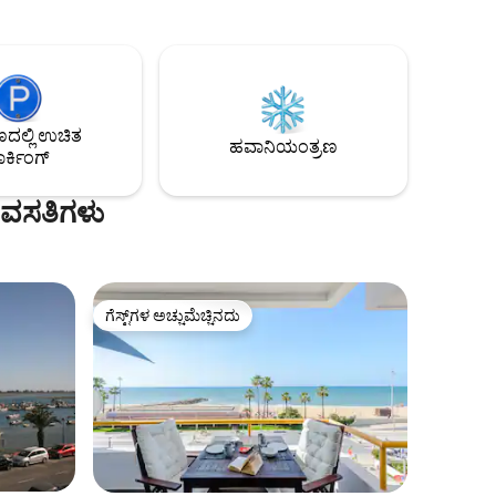
ಪರ್ಯಾಯ ದ್ವೀಪದಲ್ಲಿರುವ ಕಡಲತೀರದ ಮನೆ.
ೊಗಸಾದ.
1960ರ ದಶಕದ ವಾಸ್ತುಶಿಲ್ಪ, ನವೀಕರಿಸಲಾಗಿದೆ,
ಗರದ ಅದ್ಭುತ
ಗೌಪ್ಯತೆ, ಬಿಸಿಲಿನ ಟೆರೇಸ್‌ಗಳು, ಉದ್ಯಾನ, ಖಾಸಗಿ
 ಖಾಸಗಿ
ಪಾರ್ಕಿಂಗ್ (3). ಅಲೆಗಳ ಶಬ್ದದೊಂದಿಗೆ ನಿದ್ರಿಸಿ, ರಿಯಾ
ಗ್. 100
ಫಾರ್ಮೋಸಾದ ಮೇಲೆ ಸೂರ್ಯಾಸ್ತದ ಭವ್ಯ
ಕಡಲತೀರದಿಂದ
ನೋಟವನ್ನು ಆನಂದಿಸಿ ಮತ್ತು ಪ್ರಕೃತಿ ಮೀಸಲು
ಅಂತಸ್ತಿನ
ಪ್ರದೇಶದಲ್ಲಿ ಪಕ್ಷಿಗಳನ್ನು ವೀಕ್ಷಿಸಿ.
ಲ್ಲಿ ಉಚಿತ
ಮತ್ತು ಕೊನೆಯ)
ಹವಾನಿಯಂತ್ರಣ
ರ್ಕಿಂಗ್
 ವಸತಿಗಳು
ಗೆಸ್ಟ್‌ಗಳ ಅಚ್ಚುಮೆಚ್ಚಿನದು
ಗೆಸ್ಟ್‌ಗಳ ಅಚ್ಚುಮೆಚ್ಚಿನದು