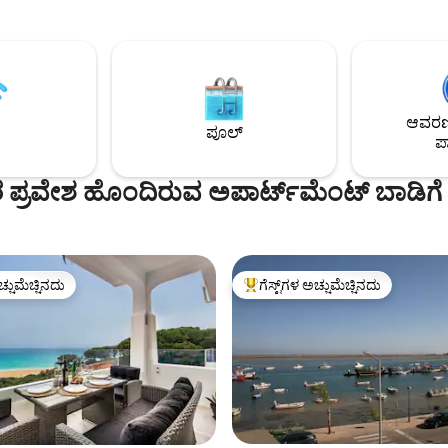
ಗೆ ಹಿಂಭಾಗದ ಬಾಲ್ಕನಿ. ಬಾಲ್ಕನಿ ಮತ್ತು
ಸಜ್ಜುಗೊಳಿಸಲಾಗಿದೆ. ಆಧುನಿಕ ಮತ್ತು ಸ
ರವೇಶವನ್ನು ಹೊಂದಿರುವ ಥೀಮ್ಯಾಟಿಕ್
ಸಾಗರ ಮತ್ತು ಅಲ್ಬುಫೈರಾದ ಕಡಲತೀರ/ನ
2 ಸ್ನಾನಗೃಹಗಳು, ಸಂಪೂರ್ಣ ಸುಸಜ್ಜಿತ
ನೋಟಗಳು. ಸಾಗರ ವೀಕ್ಷಣೆ ಹೊಂದಿರುವ
ಸಮುದ್ರ ವೀಕ್ಷಣೆ ಲಿವಿಂಗ್ ರೂಮ್ ಮತ್ತು
ಈಜುಕೊಳ. ಕೇಂದ್ರ ಸ್ಥಳ. ಸುಲಭ ಪಾರ್ಕಿಂ
ಟಕಿಗಳು. AC, ಉಚಿತ ವೈಫೈ, ಕೇಬಲ್
ಮೀಟರ್‌ಗಳ ಒಳಗೆ ಎಲ್ಲಾ ಸರಕುಗಳು. 
್ಕೂ ಹೆಚ್ಚು ಚಾನೆಲ್‌ಗಳು.
4 ನಿಮಿಷಗಳ ನಡಿಗೆ. ಅಪಾರ್ಟ್‌ಮೆಂಟ್ 3 
ಆವರಣದ
ವಿಶಿಷ್ಟ ಅಲ್ಗಾರ್ವಿಯನ್ ವಿಲ್ಲಾದ 3 ನೇ (
ಪೂಲ್
ಪಾ
ಮಹಡಿಯಲ್ಲಿದೆ.
ಪ್ರವೇಶ ಹೊಂದಿರುವ ಅಪಾರ್ಟ್‌ಮೆಂಟ್ ಬಾಡಿಗೆ
ಚ್ಚುಮೆಚ್ಚಿನದು
ಗೆಸ್ಟ್‌ಗಳ ಅಚ್ಚುಮೆಚ್ಚಿನದು
ಚ್ಚುಮೆಚ್ಚಿನದು
ಗೆಸ್ಟ್‌ಗಳಿಗೆ ಅತಿ ಹೆಚ್ಚು ಅಚ್ಚುಮೆಚ್ಚಿನದು