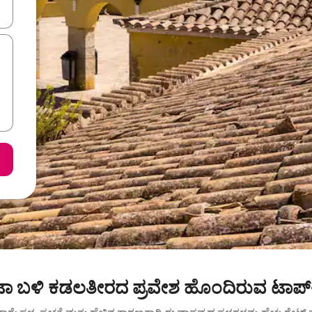
ಂದಿಗೆ ನ್ಯಾವಿಗೇಟ್ ಮಾಡಿ ಅಥವಾ ಸ್ಪರ್ಶ ಅಥವಾ ಸ್ವೈಪ್ ಗೆಸ್ಚರ್‌ಗಳ ಮೂಲಕ ಅನ್ವೇಷಿಸಿ.
 ಬಳಿ ಕಡಲತೀರದ ಪ್ರವೇಶ ಹೊಂದಿರುವ ಟಾಪ್-ರ