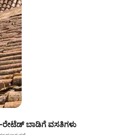
ೇಟೆಡ್ ಬಾಡಿಗೆ ವಸತಿಗಳು