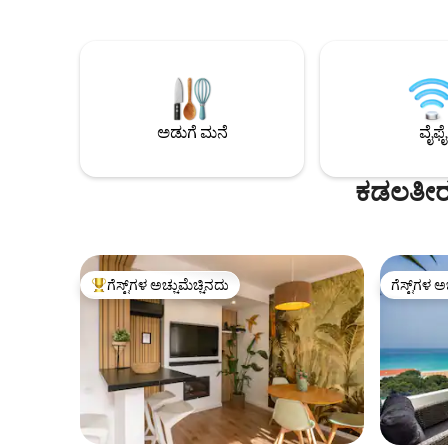
ಕೇವಲ 5 ನಿಮಿಷಗಳ ನಡಿಗೆ, ಮಾರುಕಟ್ಟೆಗೆ 3 ನಿಮಿಷಗಳ
ಜಕುಝಿಯೊಂದಿ
ನಡಿಗೆ ಮತ್ತು ಎಲ್ಲಾ ಶ್ರೇಷ್ಠ ರಿಯಾ ಫಾರ್ಮೋಸಾ
ಜಕುಝಿಗೆ ಪ್
ಕಡಲತೀರಗಳಿಗೆ ಹತ್ತಿರದಲ್ಲಿದೆ. ನೀವು ಈಜು ಮತ್ತು
ರೂಮ್‌ಗಳು. 
ಓದುವ ಗಂಟೆಗಳ ಕಾಲ ಕಳೆಯಬಹುದಾದ ದೈತ್ಯ ಪೂಲ್
ಅಡುಗೆಮನೆ, 
ಅನ್ನು ಸಹ ಆನಂದಿಸಿ. ನಾನು ನನ್ನ ಸ್ಥಳವನ್ನು
ವಿಹಂಗಮ ಕಿ
ಘೋಷಿಸುವ ಏಕೈಕ ಪ್ಲಾಟ್‌ಫಾರ್ಮ್ Airbnb ಆಗಿದೆ,
ಟಿವಿ - 100 ಕ
ಆದ್ದರಿಂದ ನಿಮ್ಮ ಇಚ್ಛೆಯಂತೆ ನಾನು ನಿಮ್ಮ ವಾಸ್ತವ್ಯವನ್ನು
ಅಡುಗೆ ಮನೆ
ವೈಫೈ
ವೈಯಕ್ತೀಕರಿಸಬಹುದು:)
ಕಡಲತೀರ 
ಗೆಸ್ಟ್‌ಗಳ ಅಚ್ಚುಮೆಚ್ಚಿನದು
ಗೆಸ್ಟ್‌ಗಳ ಅ
ಗೆಸ್ಟ್‌ಗಳಿಗೆ ಅತಿ ಹೆಚ್ಚು ಅಚ್ಚುಮೆಚ್ಚಿನದು
ಗೆಸ್ಟ್‌ಗಳ ಅ