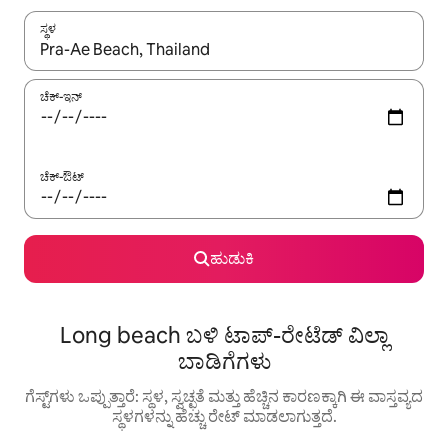
ಸ್ಥಳ
ಫಲಿತಾಂಶಗಳು ಲಭ್ಯವಿರುವಾಗ, ಅಪ್ ಮತ್ತು ಡೌನ್ ಬಾಣದ ಕೀಲಿಗಳೊಂದಿಗೆ ನ್ಯಾವಿಗೇಟ
ಚೆಕ್-ಇನ್
ಚೆಕ್-ಔಟ್
ಹುಡುಕಿ
Long beach ಬಳಿ ಟಾಪ್-ರೇಟೆಡ್ ವಿಲ್ಲಾ
ಬಾಡಿಗೆಗಳು
ಗೆಸ್ಟ್‌ಗಳು ಒಪ್ಪುತ್ತಾರೆ: ಸ್ಥಳ, ಸ್ವಚ್ಛತೆ ಮತ್ತು ಹೆಚ್ಚಿನ ಕಾರಣಕ್ಕಾಗಿ ಈ ವಾಸ್ತವ್ಯದ
ಸ್ಥಳಗಳನ್ನು ಹೆಚ್ಚು ರೇಟ್ ಮಾಡಲಾಗುತ್ತದೆ.