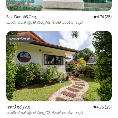
Sala Dan ನಲ್ಲಿ ವಿಲ್ಲಾ
5 ರಲ್ಲಿ 4.74 ಸರ
4.74 (35)
ಮಾಲೀ ಬೀಚ್ ಫ್ರಂಟ್ ವಿಲ್ಲಾ A2, ಕೊಹ್ ಲಾಂಟಾ, ಕ್ರಾಬಿ
ಸೂಪರ್‌ಹೋಸ್ಟ್
ಸೂಪರ್‌ಹೋಸ್ಟ್
กระบี่ ನಲ್ಲಿ ವಿಲ್ಲಾ
5 ರಲ್ಲಿ 4.76 ಸರ
4.76 (25)
ಮಾಲೀ ಬೀಚ್ ಪೂಲ್ ವಿಲ್ಲಾ C3, ಕೊಹ್ ಲಾಂಟಾ, ಕ್ರಾಬಿ