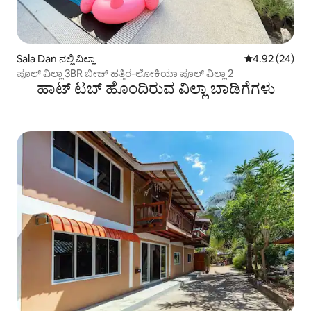
Sala Dan ನಲ್ಲಿ ವಿಲ್ಲಾ
5 ರಲ್ಲಿ 4.92 ಸರ
4.92 (24)
ಪೂಲ್ ವಿಲ್ಲಾ 3BR ಬೀಚ್ ಹತ್ತಿರ-ಲೋಕಿಯಾ ಪೂಲ್ ವಿಲ್ಲಾ 2
ಹಾಟ್ ಟಬ್ ಹೊಂದಿರುವ ವಿಲ್ಲಾ ಬಾಡಿಗೆಗಳು