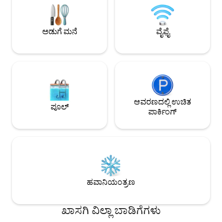
ಪಡೆಯುತ್ತೀರಿ. ಉಷ್ಣವಲಯದ ವಾತಾವರಣದಲ್ಲಿ
ಟೌನ್‌ನಲ್ಲಿ ಇದೆ. ಕಡಲತೀರಗಳು ಕೇವಲ 15 ನಿಮಿಷಗಳ
ಮರೆಯಲಾಗದ ನೆನಪುಗಳನ್ನು ಒಟ್ಟಿಗೆ ರಚಿಸಲು
ಡ್ರೈವ್ ದೂರದಲ್ಲಿವೆ. 
ಬಯಸುವ ಕುಟುಂಬಗಳು ಮತ್ತು ಸ್ನೇಹಿತರಿಗೆ
* ತೋರಿಸಿರುವ ಪ್ರತಿ ರ
ಅಡುಗೆ ಮನೆ
ವೈಫೈ
ಸೂಕ್ತವಾಗಿದೆ. ಪ್ರಾಣಿಗಳು ಮತ್ತು ಧೂಮಪಾನ ನಿಷೇಧ
ತೆಗೆದುಕೊಳ್ಳುವ 15.5% 
ಆವರಣದಲ್ಲಿ ಉಚಿತ
ಪೂಲ್
ಪಾರ್ಕಿಂಗ್
ಹವಾನಿಯಂತ್ರಣ
ಖಾಸಗಿ ವಿಲ್ಲಾ ಬಾಡಿಗೆಗಳು