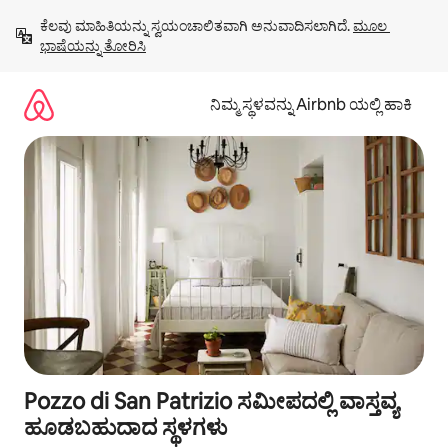
ವಿಷಯಕ್ಕೆ
ಕೆಲವು ಮಾಹಿತಿಯನ್ನು ಸ್ವಯಂಚಾಲಿತವಾಗಿ ಅನುವಾದಿಸಲಾಗಿದೆ. 
ಮೂಲ 
ಹೋಗಿ
ಭಾಷೆಯನ್ನು ತೋರಿಸಿ
ನಿಮ್ಮ ಸ್ಥಳವನ್ನು Airbnb ಯಲ್ಲಿ ಹಾಕಿ
Pozzo di San Patrizio ಸಮೀಪದಲ್ಲಿ ವಾಸ್ತವ್ಯ
ಹೂಡಬಹುದಾದ ಸ್ಥಳಗಳು