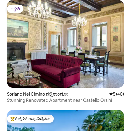
ಲಕ್ಷುರಿ
ಲಕ್ಷುರಿ
Soriano Nel Cimino ನಲ್ಲಿ ಕಾಂಡೋ
5 ರಲ್ಲಿ 5 ಸರ
5 (40)
Stunning Renovated Apartment near Castello Orsini
ಗೆಸ್ಟ್‌ಗಳ ಅಚ್ಚುಮೆಚ್ಚಿನದು
ಗೆಸ್ಟ್‌ಗಳಿಗೆ ಅತಿ ಹೆಚ್ಚು ಅಚ್ಚುಮೆಚ್ಚಿನದು