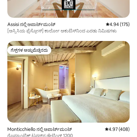
Assisi ನಲ್ಲಿ ಅಪಾರ್ಟ್‌ಮಂಟ್
5 ರಲ್ಲಿ 4.94 ಸರಾ
4.94 (175)
[ಅಸ್ಸಿಸಿಯ ಫ್ರೆಸ್ಕೋಸ್] ಕಾರ್ಲೋ ಅಕುಟಿಸ್‌ನಿಂದ ಎರಡು ನಿಮಿಷಗಳು
ಗೆಸ್ಟ್‌ಗಳ ಅಚ್ಚುಮೆಚ್ಚಿನದು
ಗೆಸ್ಟ್‌ಗಳ ಅಚ್ಚುಮೆಚ್ಚಿನದು
Monticchiello ನಲ್ಲಿ ಅಪಾರ್ಟ್‌ಮಂಟ್
5 ರಲ್ಲಿ 4.97 ಸರಾ
4.97 (408)
ರೊಮ್ಯಾಂಟಿಕ್ ಟವರ್‌ನ ಡೇಟಿಂಗ್ 1200