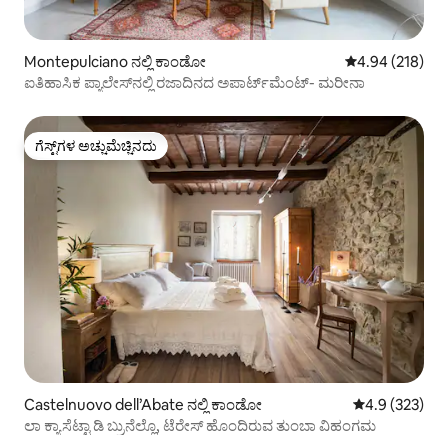
Montepulciano ನಲ್ಲಿ ಕಾಂಡೋ
5 ರಲ್ಲಿ 4.94 ಸರಾ
4.94 (218)
ಐತಿಹಾಸಿಕ ಪ್ಯಾಲೇಸ್‌ನಲ್ಲಿ ರಜಾದಿನದ ಅಪಾರ್ಟ್‌ಮೆಂಟ್- ಮರೀನಾ
ಗೆಸ್ಟ್‌ಗಳ ಅಚ್ಚುಮೆಚ್ಚಿನದು
ಗೆಸ್ಟ್‌ಗಳ ಅಚ್ಚುಮೆಚ್ಚಿನದು
Castelnuovo dell’Abate ನಲ್ಲಿ ಕಾಂಡೋ
5 ರಲ್ಲಿ 4.9 ಸರಾ
4.9 (323)
ಲಾ ಕ್ಯಾಸೆಟ್ಟಾ ಡಿ ಬ್ರುನೆಲ್ಲೊ, ಟೆರೇಸ್ ಹೊಂದಿರುವ ತುಂಬಾ ವಿಹಂಗಮ