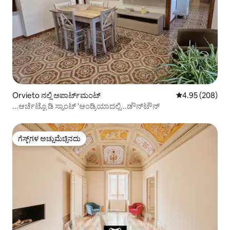
Orvieto ನಲ್ಲಿ ಅಪಾರ್ಟ್‌ಮಂಟ್
5 ರಲ್ಲಿ 4.95 ಸರಾ
4.95 (208)
...ಆರ್ಚೆಟ್ಟೊ ಡಿ ಸ್ಯಾಂಟ್ 'ಆಂಡ್ರಿಯಾದಲ್ಲಿ...ಡೌನ್‌ಟೌನ್
ಗೆಸ್ಟ್‌ಗಳ ಅಚ್ಚುಮೆಚ್ಚಿನದು
ಗೆಸ್ಟ್‌ಗಳ ಅಚ್ಚುಮೆಚ್ಚಿನದು