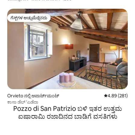
ಗೆಸ್ಟ್‌ಗಳ ಅಚ್ಚುಮೆಚ್ಚಿನದು
ಗೆಸ್ಟ್‌ಗಳ ಅಚ್ಚುಮೆಚ್ಚಿನದು
Orvieto ನಲ್ಲಿ ಅಪಾರ್ಟ್‌ಮಂಟ್
5 ರಲ್ಲಿ 4.89 ಸರಾ
4.89 (281)
ಕಾಸಾ ಡೆಲ್ 'ಎಡೆರಾ
Pozzo di San Patrizio ಬಳಿ ಇತರ ಉತ್ತಮ
ಐಷಾರಾಮಿ ರಜಾದಿನದ ಬಾಡಿಗೆ ವಸತಿಗಳು