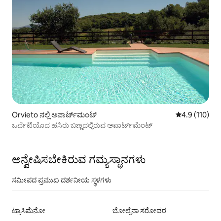
Orvieto ನಲ್ಲಿ ಅಪಾರ್ಟ್‌ಮಂಟ್
5 ರಲ್ಲಿ 4.9 ಸರಾ
4.9 (110)
ಒರ್ವೆಟಿಯೊದ ಹಸಿರು ಬಣ್ಣದಲ್ಲಿರುವ ಅಪಾರ್ಟ್‌ಮೆಂಟ್
ಅನ್ವೇಷಿಸಬೇಕಿರುವ ಗಮ್ಯಸ್ಥಾನಗಳು
ಸಮೀಪದ ಪ್ರಮುಖ ದರ್ಶನೀಯ ಸ್ಥಳಗಳು
ಟ್ರಾಸಿಮೆನೋ
ಬೋಲ್ಸೆನಾ ಸರೋವರ