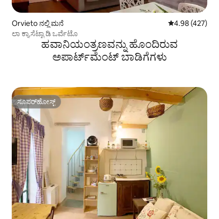
Orvieto ನಲ್ಲಿ ಮನೆ
5 ರಲ್ಲಿ 4.98 ಸರಾ
4.98 (427)
ಲಾ ಕ್ಯಾಸೆಟ್ಟಾ ಡಿ ಒರ್ವೆಟೊ
ಹವಾನಿಯಂತ್ರಣವನ್ನು ಹೊಂದಿರುವ
ಅಪಾರ್ಟ್‌ಮೆಂಟ್‌ ಬಾಡಿಗೆಗಳು
ಸೂಪರ್‌ಹೋಸ್ಟ್
ಸೂಪರ್‌ಹೋಸ್ಟ್