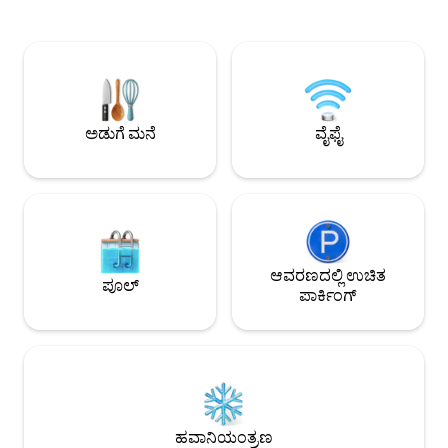
ಗುಣಮಟ್ಟದ ಹಾಸಿಗೆಗಳು ಮತ್ತು ಅಟ್ಯಾಚ್ಡ್
ಇದರಿಂದ ಪ್ರತಿಯೊಬ್ಬರೂ
ಬಾತ್‌ರೂಮ್ ಹೊಂದಿರುವ ಎರಡು ವಿಶಾಲವಾದ
ಹೊಂದಿರುತ್ತಾರೆ ಮತ್ತು ಎಲ
ಸೂಟ್‌ಗಳು. ಕಿಟಕಿಗಳಿಂದ ಆವೃತವಾದ ಲಿವಿಂಗ್
ಹೊರಗೆ ಬಾರ್ಬೆಕ್ಯೂ, ಕು
ರೂಮ್, ಆರಾಮದಾಯಕ ಸೋಫಾಗಳು, ನಿಮ್ಮ ಸ್ವಂತ
ಟೇಬಲ್ ಮತ್ತು ಡೆಕ್ ಕುರ್
ಬಳಕೆಗಾಗಿ ವೃತ್ತಿಪರ ಅಡುಗೆಮನೆ. ನಾವು ವೈನರಿ
ಪ್ರದೇಶದಲ್ಲಿ ಪಿಯೆನ್ಜಾ, ಸ
ಭೇಟಿಗಳು ಮತ್ತು ಟೇಸ್ಟಿಂಗ್, ಅಡುಗೆ ತರಗತಿಗಳು ಮತ್ತು
ಬಾಗ್ನೋ ವಿಗ್ನೋನಿ, ಮಾಂಟ
ಖಾಸಗಿ ಡಿನ್ನರ್‌ಗಳನ್ನು ಆಯೋಜಿಸಬಹುದು. ಹೊಸತು
ಫಿಲಿಪ್ಪೊ ಇವೆ. ನಮ್ಮನ್ನ
ಅಡುಗೆ ಮನೆ
ವೈಫೈ
ಹಸಿರು ಬೆಟ್ಟದ ಮೇಲ್ಭಾಗವನ್ನು ನೋಡುವ ಹಾಟ್ ಟಬ್!
ಕಿಲೋಮೀಟರ್ ಕೊಳಕು ರಸ
ನಿಮ್ಮ ಸ್ಥಳೀಯ ಹೋಸ್ಟ್‌ನೊಂದಿಗೆ ಸ್ಥಳೀಯರಂತೆ
ಟಸ್ಕನಿಯನ್ನು ಅನುಭವಿಸಿ!
ಆವರಣದಲ್ಲಿ ಉಚಿತ
ಪೂಲ್
ಪಾರ್ಕಿಂಗ್
ಹವಾನಿಯಂತ್ರಣ