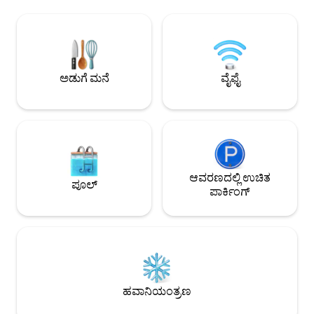
ಮಕ್ಕಳ ಆಟದ ಮೈದಾನ ಮತ್
ಮೆಟ್ಟಿಲುಗಳಷ್ಟು ದೂರದಲ್ಲಿ. BGC ಯ ರೋಮಾಂಚಕ
ಪ್ರದೇಶವನ್ನು ಉಚಿತವ
ಬೀದಿಗಳಲ್ಲಿ ನಡೆಯಿರಿ ಅಥವಾ ಅನೇಕ ಕೆಫೆಗಳಲ್ಲಿ
ಸೋಮವಾರಗಳನ್ನು ಹೊರತು
ಒಂದರಲ್ಲಿ ವಿರಾಮ ತೆಗೆದುಕೊಳ್ಳಿ. ಕುಟುಂಬವು
ರಾತ್ರಿ 10 ರವರೆಗೆ ಈಜುಕೊ
ವಿಶ್ರಾಂತಿ ಪಡೆಯಲು, ಶಾಪಿಂಗ್ ಮಾಡಲು, ವಿಹರಿಸಲು
(ವಾರಾಂತ್ಯಗಳನ್ನು ಒ
ಅಥವಾ ಆಹಾರದ ಟ್ರಿಪ್ ಕೈಗೊಳ್ಳಲು ಬಯಸಿದರೆ,
ದಿನಗಳಲ್ಲಿ P150; ರಜಾದ
ನೀವು ಸೂಕ್ತ ಸ್ಥಳವನ್ನು ಕಂಡುಕೊಂಡಿದ್ದೀರಿ.
ಅಡುಗೆ ಮನೆ
ವೈಫೈ
ಆವರಣದಲ್ಲಿ ಉಚಿತ
ಪೂಲ್
ಪಾರ್ಕಿಂಗ್
ಹವಾನಿಯಂತ್ರಣ