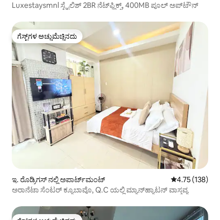
Luxestaysmnl ಸ್ಟೈಲಿಶ್ 2BR ನೆಟ್‌ಫ್ಲಿಕ್ಸ್, 400MB ಪೂಲ್ ಅಪ್‌ಟೌನ್
ಗೆಸ್ಟ್‌ಗಳ ಅಚ್ಚುಮೆಚ್ಚಿನದು
ಗೆಸ್ಟ್‌ಗಳ ಅಚ್ಚುಮೆಚ್ಚಿನದು
ಇ. ರೊಡ್ರಿಗಸ್ ನಲ್ಲಿ ಅಪಾರ್ಟ್‌ಮಂಟ್
5 ರಲ್ಲಿ 4.75 ಸರಾ
4.75 (138)
ಅರಾನೆಟಾ ಸೆಂಟರ್ ಕ್ಯೂಬಾವೊ, Q.C ಯಲ್ಲಿ ಮ್ಯಾನ್‌ಹ್ಯಾಟನ್ ವಾಸ್ತವ್ಯ