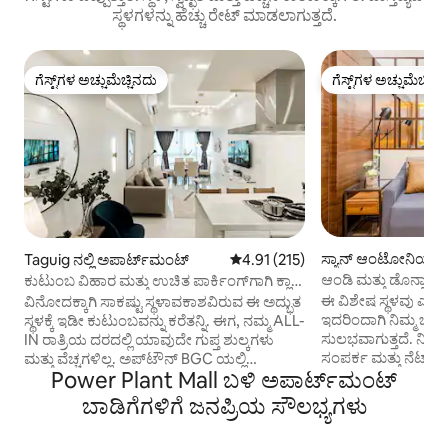
ಸ್ಥಳಗಳನ್ನು ಹೆಚ್ಚು ರೇಟ್ ಮಾಡಲಾಗುತ್ತದೆ.
ಗೆಸ್ಟ್‌ಗಳ ಅಚ್ಚುಮೆಚ್ಚಿನದು
ಗೆಸ್ಟ್‌ಗಳ ಅಚ್ಚುಮೆಚ್ಚಿನ
ಗೆಸ್ಟ್‌ಗಳ ಅಚ್ಚುಮೆಚ್ಚಿನದು
ಗೆಸ್ಟ್‌ಗಳ ಅಚ್ಚುಮೆಚ್ಚಿನ
ಸ್ಯಾನ್ ಆಂಟೋನಿಯೋ ನ
Taguig ನಲ್ಲಿ ಅಪಾರ್ಟ್‌ಮಂಟ್
5 ರಲ್ಲಿ 4.91 ಸರಾಸರಿ ರೇಟಿಂಗ್, 215 ವಿ
4.91 (215)
ಪಾರ್ಟ್‌ಮಂಟ್
ಆಂಡಿ ಮತ್ತು ಡೊನ್ನಾ ಅವ
ಕುಟುಂಬ ವಿಹಾರ ಮತ್ತು ಉಚಿತ ಪಾರ್ಕಿಂಗ್‌ಗಾಗಿ ಕ್ಲಾಸಿ
ಗ್ಲಾಮ್
ಈ ವಿಶೇಷ ಸ್ಥಳವು ಎಲ್ಲದಕ್
ವಿನೋದಕ್ಕಾಗಿ ಸಾಕಷ್ಟು ಸ್ಥಳಾವಕಾಶವಿರುವ ಈ ಅದ್ಭುತ
ಇದರಿಂದಾಗಿ ನಿಮ್ಮ ಭೇ
ಸ್ಥಳಕ್ಕೆ ಇಡೀ ಕುಟುಂಬವನ್ನು ಕರೆತನ್ನಿ. ಈಗ, ನಮ್ಮ ALL-
ಸುಲಭವಾಗುತ್ತದೆ. ನಿಮ
IN ರಾತ್ರಿಯ ದರದಲ್ಲಿ ಯಾವುದೇ ಗುಪ್ತ ಶುಲ್ಕಗಳು
ಸಂಪರ್ಕ ಮತ್ತು ನೆಟ್‌ಫ್ಲಿ
ಮತ್ತು ವೆಚ್ಚಗಳಿಲ್ಲ. ಅಪ್‌ಟೌನ್ BGC ಯಲ್ಲಿ
Power Plant Mall ಬಳಿ ಅಪಾರ್ಟ್‌ಮಂಟ್
65-ಇಂಚಿನ ಕ್ರಿಸ್ಟಲ್ UH
ಕೇಂದ್ರೀಕೃತವಾಗಿರುವ ಈ ಕ್ಲಾಸಿ ಅಪಾರ್ಟ್‌ಮೆಂಟ್‌ನಲ್ಲಿ
ಹೊಂದಿದ್ದು, ಚಲನಚಿತ್ರ 
ಆರೈಕೆ-ಮುಕ್ತ ವಾಸ್ತವ್ಯವನ್ನು ಅನುಭವಿಸಿ! ಹೊಸ
ಬಾಡಿಗೆಗಳಿಗೆ ಜನಪ್ರಿಯ ಸೌಲಭ್ಯಗಳು
ಸೂಕ್ತವಾಗಿದೆ. 8 ನೇ ಮಹ
ಮಿಟ್ಸುಕೋಶಿ ಮಾಲ್‌ನ ಮುಂದೆ ಮತ್ತು ಅಪ್‌ಟೌಮ್
ಕೋಣೆಗಳು ಉಚಿತವಾಗಿ ಲ
ಮಾಲ್ ಮತ್ತು ಅಪ್‌ಟೌನ್ ಪೆರೇಡ್‌ನಿಂದ ಕೆಲವು