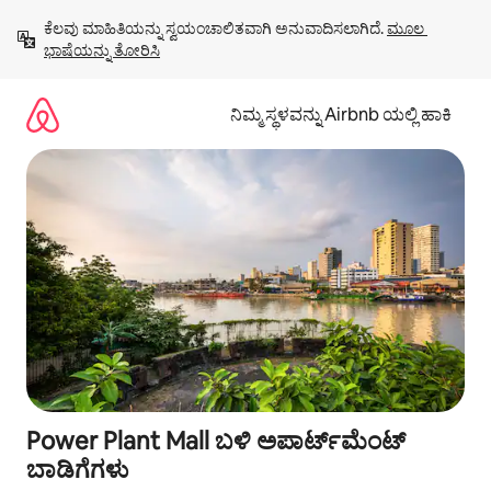
ವಿಷಯಕ್ಕೆ
ಕೆಲವು ಮಾಹಿತಿಯನ್ನು ಸ್ವಯಂಚಾಲಿತವಾಗಿ ಅನುವಾದಿಸಲಾಗಿದೆ. 
ಮೂಲ 
ಹೋಗಿ
ಭಾಷೆಯನ್ನು ತೋರಿಸಿ
ನಿಮ್ಮ ಸ್ಥಳವನ್ನು Airbnb ಯಲ್ಲಿ ಹಾಕಿ
Power Plant Mall ಬಳಿ ಅಪಾರ್ಟ್‌ಮೆಂಟ್
ಬಾಡಿಗೆಗಳು