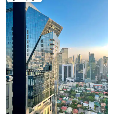
ಗೆಸ್ಟ್‌ಗಳ ಅಚ್ಚುಮೆಚ್ಚಿನದು