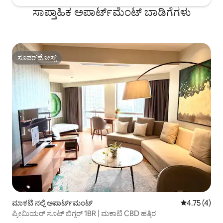
ಸಾಪ್ತಾಹಿಕ ಅಪಾರ್ಟ್‌ಮೆಂಟ್ ಬಾಡಿಗೆಗಳು
ಸೂಪರ್‌ಹೋಸ್ಟ್
ಸೂಪರ್‌ಹೋಸ್ಟ್
ಮಾಕಟಿ ನಲ್ಲಿ ಅಪಾರ್ಟ್‌ಮಂಟ್
5 ರಲ್ಲಿ 4.75 
4.75 (4)
ಪ್ರೀಮಿಯರ್ ಸೂಟ್ ಬಿಗ್ಗರ್ 1BR | ಮಕಾಟಿ CBD ಹತ್ತಿರ