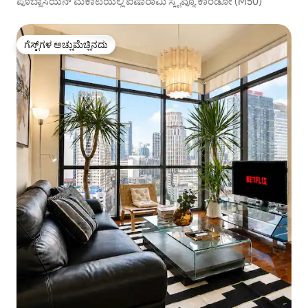
ಪೊಬ್ಲಾಸಿಯನ್ ಮಕಾಟಿಯಲ್ಲಿ ಐಷಾರಾಮಿ ಸ್ಕೈವ್ಯೂ ಕಾಂಡೋ (M50)
ಗೆಸ್ಟ್‌ಗಳ ಅಚ್ಚುಮೆಚ್ಚಿನದು
ಗೆಸ್ಟ್‌ಗಳ ಅಚ್ಚುಮೆಚ್ಚಿನದು