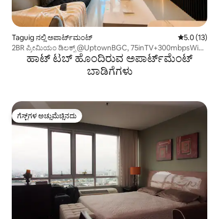
Taguig ನಲ್ಲಿ ಅಪಾರ್ಟ್‌ಮಂಟ್
5 ರಲ್ಲಿ 5.0 ಸ
5.0 (13)
2BR ಪ್ರೀಮಿಯಂ ಡಿಲಕ್ಸ್ @UptownBGC, 75inTV+300mbpsWiFi
ಹಾಟ್ ಟಬ್ ಹೊಂದಿರುವ ಅಪಾರ್ಟ್‌ಮೆಂಟ್
ಸಹಿತ
ಬಾಡಿಗೆಗಳು
ಗೆಸ್ಟ್‌ಗಳ ಅಚ್ಚುಮೆಚ್ಚಿನದು
ಗೆಸ್ಟ್‌ಗಳ ಅಚ್ಚುಮೆಚ್ಚಿನದು