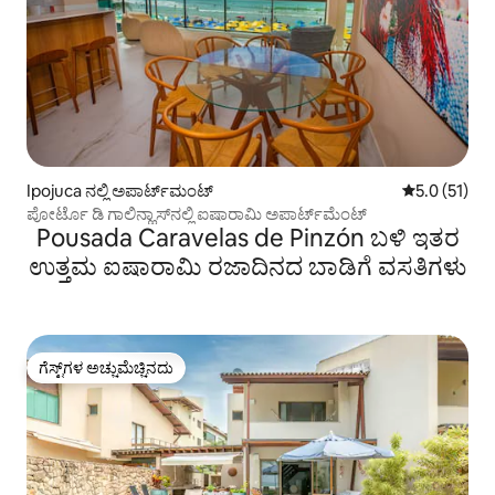
Ipojuca ನಲ್ಲಿ ಅಪಾರ್ಟ್‌ಮಂಟ್
5 ರಲ್ಲಿ 5.0 ಸ
5.0 (51)
ಪೋರ್ಟೊ ಡಿ ಗಾಲಿನ್ಹಾಸ್‌ನಲ್ಲಿ ಐಷಾರಾಮಿ ಅಪಾರ್ಟ್‌ಮೆಂಟ್
Pousada Caravelas de Pinzón ಬಳಿ ಇತರ
ಉತ್ತಮ ಐಷಾರಾಮಿ ರಜಾದಿನದ ಬಾಡಿಗೆ ವಸತಿಗಳು
ಗೆಸ್ಟ್‌ಗಳ ಅಚ್ಚುಮೆಚ್ಚಿನದು
ಗೆಸ್ಟ್‌ಗಳ ಅಚ್ಚುಮೆಚ್ಚಿನದು