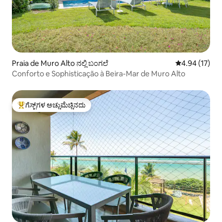
Praia de Muro Alto ನಲ್ಲಿ ಬಂಗಲೆ
5 ರಲ್ಲಿ 4.94 ಸರ
4.94 (17)
Conforto e Sophisticação à Beira-Mar de Muro Alto
ಗೆಸ್ಟ್‌ಗಳ ಅಚ್ಚುಮೆಚ್ಚಿನದು
ಗೆಸ್ಟ್‌ಗಳಿಗೆ ಅತಿ ಹೆಚ್ಚು ಅಚ್ಚುಮೆಚ್ಚಿನದು