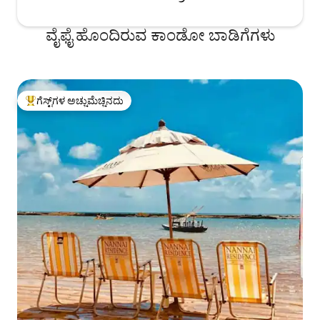
ವೈಫೈ ಹೊಂದಿರುವ ಕಾಂಡೋ ಬಾಡಿಗೆಗಳು
ಗೆಸ್ಟ್‌ಗಳ ಅಚ್ಚುಮೆಚ್ಚಿನದು
ಗೆಸ್ಟ್‌ಗಳಿಗೆ ಅತಿ ಹೆಚ್ಚು ಅಚ್ಚುಮೆಚ್ಚಿನದು