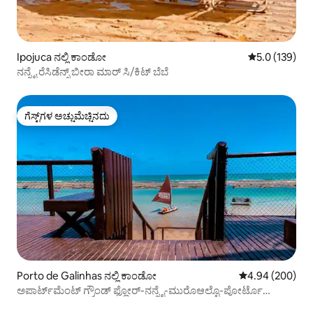
Ipojuca ನಲ್ಲಿ ಕಾಂಡೋ
5 ರಲ್ಲಿ 5.0 ಸರಾ
5.0 (139)
ನನ್ನೈ ರೆಸಿಡೆನ್ಸ್ ಬೀರಾ ಮಾರ್ ಸಿ/ಕಿಟ್ ಬೆಬೆ
ಗೆಸ್ಟ್‌ಗಳ ಅಚ್ಚುಮೆಚ್ಚಿನದು
ಗೆಸ್ಟ್‌ಗಳ ಅಚ್ಚುಮೆಚ್ಚಿನದು
Porto de Galinhas ನಲ್ಲಿ ಕಾಂಡೋ
5 ರಲ್ಲಿ 4.94 ಸರಾ
4.94 (200)
ಅಪಾರ್ಟ್‌ಮೆಂಟ್ ಗ್ರೌಂಡ್ ಫ್ಲೋರ್-ನನ್ನೈ-ಮುರೊಆಲ್ಟೊ-ಪೋರ್ಟೊ
ಗಾಲಿನ್ಹಾಸ್-ಬಿಡಿ