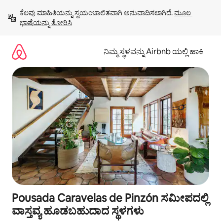
ವಿಷಯಕ್ಕೆ
ಕೆಲವು ಮಾಹಿತಿಯನ್ನು ಸ್ವಯಂಚಾಲಿತವಾಗಿ ಅನುವಾದಿಸಲಾಗಿದೆ. 
ಮೂಲ 
ಹೋಗಿ
ಭಾಷೆಯನ್ನು ತೋರಿಸಿ
ನಿಮ್ಮ ಸ್ಥಳವನ್ನು Airbnb ಯಲ್ಲಿ ಹಾಕಿ
Pousada Caravelas de Pinzón ಸಮೀಪದಲ್ಲಿ
ವಾಸ್ತವ್ಯ ಹೂಡಬಹುದಾದ ಸ್ಥಳಗಳು