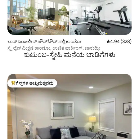
ಲಾಸ್ ಏಂಜಲೀಸ್ ಡೌನ್‌ಟೌನ್ ನಲ್ಲಿ ಕಾಂಡೋ
5 ರಲ್ಲಿ 4.94 ಸರಾ
4.94 (328)
ಸ್ಕೈಲೈನ್ ವೀಕ್ಷಣೆ ಕಾಂಡೋ, ಉಚಿತ ಪಾರ್ಕಿಂಗ್, ಜಾಕುಝಿ
ಕುಟುಂಬ-ಸ್ನೇಹಿ ಮನೆಯ ಬಾಡಿಗೆಗಳು
ಗೆಸ್ಟ್‌ಗಳ ಅಚ್ಚುಮೆಚ್ಚಿನದು
ಗೆಸ್ಟ್‌ಗಳಿಗೆ ಅತಿ ಹೆಚ್ಚು ಅಚ್ಚುಮೆಚ್ಚಿನದು