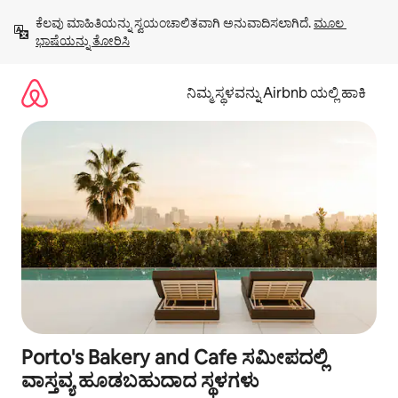
ವಿಷಯಕ್ಕೆ
ಕೆಲವು ಮಾಹಿತಿಯನ್ನು ಸ್ವಯಂಚಾಲಿತವಾಗಿ ಅನುವಾದಿಸಲಾಗಿದೆ. 
ಮೂಲ 
ಹೋಗಿ
ಭಾಷೆಯನ್ನು ತೋರಿಸಿ
ನಿಮ್ಮ ಸ್ಥಳವನ್ನು Airbnb ಯಲ್ಲಿ ಹಾಕಿ
Porto's Bakery and Cafe ಸಮೀಪದಲ್ಲಿ
ವಾಸ್ತವ್ಯ ಹೂಡಬಹುದಾದ ಸ್ಥಳಗಳು