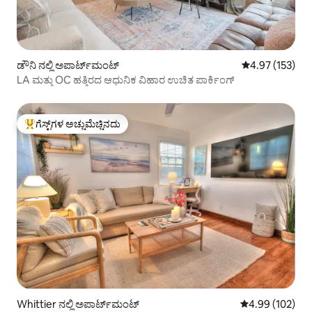
ಡೌನಿ ನಲ್ಲಿ ಅಪಾರ್ಟ್‌ಮಂಟ್
5 ರಲ್ಲಿ 4.97 ಸರಾ
4.97 (153)
LA ಮತ್ತು OC ಹತ್ತಿರದ ಆಧುನಿಕ ವಿಹಾರ ಉಚಿತ ಪಾರ್ಕಿಂಗ್
ಗೆಸ್ಟ್‌ಗಳ ಅಚ್ಚುಮೆಚ್ಚಿನದು
ಗೆಸ್ಟ್‌ಗಳಿಗೆ ಅತಿ ಹೆಚ್ಚು ಅಚ್ಚುಮೆಚ್ಚಿನದು
Whittier ನಲ್ಲಿ ಅಪಾರ್ಟ್‌ಮಂಟ್
5 ರಲ್ಲಿ 4.99 ಸರಾ
4.99 (102)