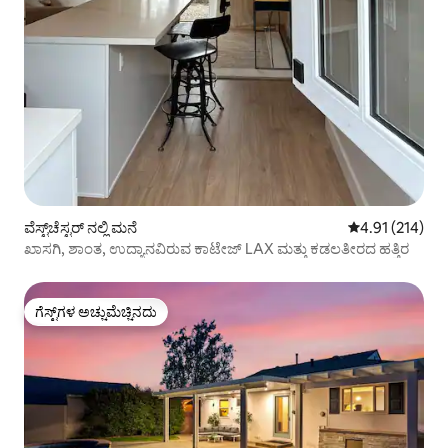
ವೆಸ್ಟ್‌ಚೆಸ್ಟರ್ ನಲ್ಲಿ ಮನೆ
5 ರಲ್ಲಿ 4.91 ಸರಾ
4.91 (214)
ಖಾಸಗಿ, ಶಾಂತ, ಉದ್ಯಾನವಿರುವ ಕಾಟೇಜ್ LAX ಮತ್ತು ಕಡಲತೀರದ ಹತ್ತಿರ
ಗೆಸ್ಟ್‌ಗಳ ಅಚ್ಚುಮೆಚ್ಚಿನದು
ಗೆಸ್ಟ್‌ಗಳ ಅಚ್ಚುಮೆಚ್ಚಿನದು