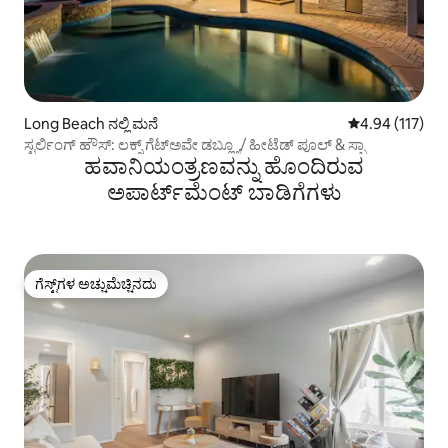
Long Beach ನಲ್ಲಿ ಮನೆ
5 ರಲ್ಲಿ 4.94 ಸರಾ
4.94 (117)
ಸ್ಟರ್ಲಿಂಗ್ ಹೌಸ್: ಲಕ್ಸ್ ಗೆಟ್‌ಅವೇ ಡಬ್ಲ್ಯೂ/ ಹೀಟೆಡ್ ಪೂಲ್ & ಸ್ಪಾ
ಹವಾನಿಯಂತ್ರಣವನ್ನು ಹೊಂದಿರುವ
ಅಪಾರ್ಟ್‌ಮೆಂಟ್‌ ಬಾಡಿಗೆಗಳು
ಗೆಸ್ಟ್‌ಗಳ ಅಚ್ಚುಮೆಚ್ಚಿನದು
ಗೆಸ್ಟ್‌ಗಳ ಅಚ್ಚುಮೆಚ್ಚಿನದು