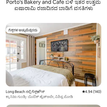
Porto's Bakery and Cafe ಬಳಿ ಇತರ ಉತ್ತಮ
ಐಷಾರಾಮಿ ರಜಾದಿನದ ಬಾಡಿಗೆ ವಸತಿಗಳು
ಗೆಸ್ಟ್‌ಗಳ ಅಚ್ಚುಮೆಚ್ಚಿನದು
ಗೆಸ್ಟ್‌ಗಳ ಅಚ್ಚುಮೆಚ್ಚಿನದು
Long Beach ನಲ್ಲಿ ಗೆಸ್ಟ್‌ಹೌಸ್
5 ರಲ್ಲಿ 4.94 ಸರಾ
4.94 (140)
ಕ್ಯಾಸಿಟಾ ಗುಂಡ್ರಿ- ಬೊಟಿಕ್ ಹೈಡ್‌ಅವೇ, ವಿಶಿಷ್ಟ ಮೋಡಿ