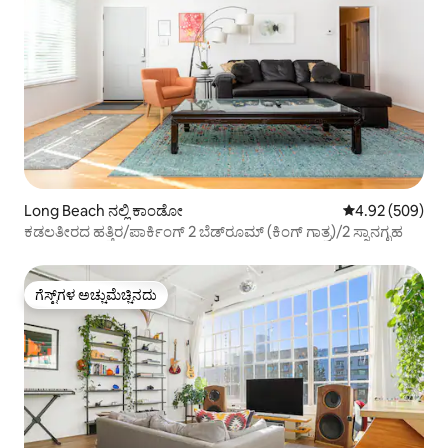
Long Beach ನಲ್ಲಿ ಕಾಂಡೋ
5 ರಲ್ಲಿ 4.92 ಸರಾ
4.92 (509)
ಕಡಲತೀರದ ಹತ್ತಿರ/ಪಾರ್ಕಿಂಗ್ 2 ಬೆಡ್‌ರೂಮ್ (ಕಿಂಗ್ ಗಾತ್ರ)/2 ಸ್ನಾನಗೃಹ
ಗೆಸ್ಟ್‌ಗಳ ಅಚ್ಚುಮೆಚ್ಚಿನದು
ಗೆಸ್ಟ್‌ಗಳ ಅಚ್ಚುಮೆಚ್ಚಿನದು