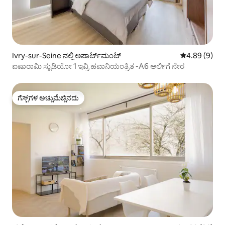
Ivry-sur-Seine ನಲ್ಲಿ ಅಪಾರ್ಟ್‌ಮಂಟ್
5 ರಲ್ಲಿ 4.89 ಸ
4.89 (9)
ಐಷಾರಾಮಿ ಸ್ಟುಡಿಯೋ 1 ಇವ್ರಿ ಹವಾನಿಯಂತ್ರಿತ -A6 ಆರ್ಲಿಗೆ ನೇರ
ಗೆಸ್ಟ್‌ಗಳ ಅಚ್ಚುಮೆಚ್ಚಿನದು
ಗೆಸ್ಟ್‌ಗಳ ಅಚ್ಚುಮೆಚ್ಚಿನದು