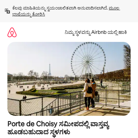
ವಿಷಯಕ್ಕೆ
ಕೆಲವು ಮಾಹಿತಿಯನ್ನು ಸ್ವಯಂಚಾಲಿತವಾಗಿ ಅನುವಾದಿಸಲಾಗಿದೆ. 
ಮೂಲ 
ಹೋಗಿ
ಭಾಷೆಯನ್ನು ತೋರಿಸಿ
ನಿಮ್ಮ ಸ್ಥಳವನ್ನು Airbnb ಯಲ್ಲಿ ಹಾಕಿ
Porte de Choisy ಸಮೀಪದಲ್ಲಿ ವಾಸ್ತವ್ಯ
ಹೂಡಬಹುದಾದ ಸ್ಥಳಗಳು