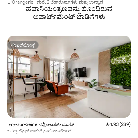
L 'Orangerie | ಮನೆ, 2 ಬೆಡ್‌ರೂಮ್‌ಗಳು ಮತ್ತು ಉದ್ಯಾನ
ಹವಾನಿಯಂತ್ರಣವನ್ನು ಹೊಂದಿರುವ
ಅಪಾರ್ಟ್‌ಮೆಂಟ್‌ ಬಾಡಿಗೆಗಳು
ಸೂಪರ್‌ಹೋಸ್ಟ್
ಸೂಪರ್‌ಹೋಸ್ಟ್
Ivry-sur-Seine ನಲ್ಲಿ ಅಪಾರ್ಟ್‌ಮಂಟ್
5 ರಲ್ಲಿ 4.93 ಸರಾ
4.93 (289)
ಒ 'ಸ್ಪಾ ಝೆನ್ ಜಾಕುಝಿ-ಸೌನಾ-ಟೆರಾಸ್