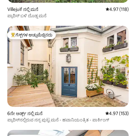
Villejuif ನಲ್ಲಿ ಮನೆ
5 ರಲ್ಲಿ 4.97 ಸರಾ
4.97 (118)
ಪ್ಯಾರಿಸ್ ಬಳಿ ದೊಡ್ಡ ಮನೆ
ಗೆಸ್ಟ್‌ಗಳ ಅಚ್ಚುಮೆಚ್ಚಿನದು
ಗೆಸ್ಟ್‌ಗಳಿಗೆ ಅತಿ ಹೆಚ್ಚು ಅಚ್ಚುಮೆಚ್ಚಿನದು
6ನೇ ಅರ್ಡ್ಟ್ ನಲ್ಲಿ ಮನೆ
5 ರಲ್ಲಿ 4.97 ಸರಾ
4.97 (153)
ಪ್ಯಾರಿಸ್‌ನಲ್ಲಿರುವ ನನ್ನ ಪುಟ್ಟ ಮನೆ - ಹವಾನಿಯಂತ್ರಿತ - ಪಾರ್ಕಿಂಗ್