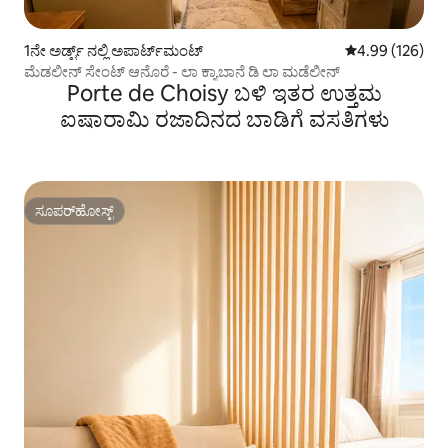
1ನೇ ಅರ್ಡ್ಟ್ ನಲ್ಲಿ ಅಪಾರ್ಟ್‌ಮಂಟ್
5 ರಲ್ಲಿ 4.99 ಸರಾ
4.99 (126)
ಮೆಡಲೀನ್ ಸೇಂಟ್ ಆನೊರೆ - ಲಾ ಕ್ಯಾಬಾನೆ ಡಿ ಲಾ ಮಡೆಲೀನ್
Porte de Choisy ಬಳಿ ಇತರ ಉತ್ತಮ
ಐಷಾರಾಮಿ ರಜಾದಿನದ ಬಾಡಿಗೆ ವಸತಿಗಳು
ಸೂಪರ್‌ಹೋಸ್ಟ್
ಸೂಪರ್‌ಹೋಸ್ಟ್