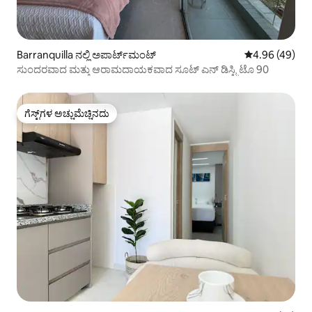
Barranquilla ನಲ್ಲಿ ಅಪಾರ್ಟ್‌ಮಂಟ್
5 ರಲ್ಲಿ 4.96 ಸರ
4.96 (49)
ಸುಂದರವಾದ ಮತ್ತು ಆರಾಮದಾಯಕವಾದ ಸೂಟ್ ಎನ್ ಡಿಸ್ಟ್ರಿಟೊ 90
ಗೆಸ್ಟ್‌ಗಳ ಅಚ್ಚುಮೆಚ್ಚಿನದು
ಗೆಸ್ಟ್‌ಗಳ ಅಚ್ಚುಮೆಚ್ಚಿನದು