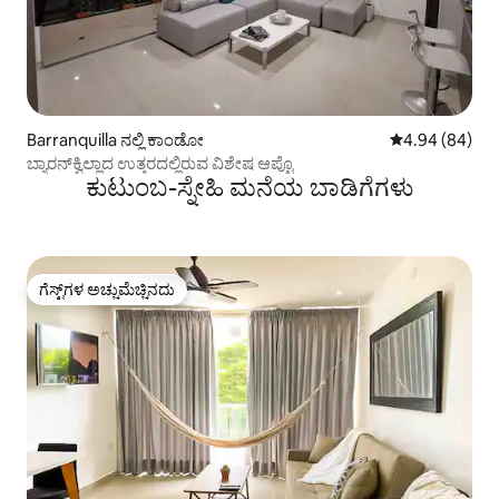
Barranquilla ನಲ್ಲಿ ಕಾಂಡೋ
5 ರಲ್ಲಿ 4.94 ಸರ
4.94 (84)
ಬ್ಯಾರನ್‌ಕ್ವಿಲ್ಲಾದ ಉತ್ತರದಲ್ಲಿರುವ ವಿಶೇಷ ಆಪ್ಟೊ
ಕುಟುಂಬ-ಸ್ನೇಹಿ ಮನೆಯ ಬಾಡಿಗೆಗಳು
ಗೆಸ್ಟ್‌ಗಳ ಅಚ್ಚುಮೆಚ್ಚಿನದು
ಗೆಸ್ಟ್‌ಗಳ ಅಚ್ಚುಮೆಚ್ಚಿನದು