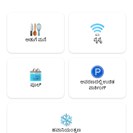
ಸಿಂಗಲ್ ಬೆಡ್‌ಗಳು). ಸಂಪೂರ್ಣವಾಗಿ ಸುಸಜ್ಜಿತ
ಎಕೋಪಾರ್ಕ್‌ನಿಂದ 17 
ಅಡುಗೆಮನೆ. AA ಹೊಂದಿರುವ ಲಿವಿಂಗ್ ರೂಮ್
ಫ್ಲೋರೆಸ್ ರೈಲು ನಿಲ್ದ
ಮತ್ತು ಸ್ಟುಡಿಯೋ. ಹೈ ಸ್ಪೀಡ್ ವೈಫೈ ಮತ್ತು ಕೇಬಲ್
ಖಾಸಗಿ 🚗 ಪಾರ್ಕಿಂಗ್. ನೀವ
ಸಿಗ್ನಲ್ 3 ಸ್ಮಾರ್ಟ್ ಟಿವಿ. ಪೂಲ್ ಮತ್ತು ಜಿಮ್
ಬುಕಿಂಗ್ ಮಾಡುವಾಗ ನಮ
ಹೊಂದಿರುವ ಕಟ್ಟಡ. ಸುರಕ್ಷಿತ ಪ್ರದೇಶ. ಚೆಕ್-ಇನ್
ಮಾಡುವ ಮೊದಲು ನೀವು ನಿಮ್ಮ ದಾಖಲಾತಿಯನ್ನು
ಕಳುಹಿಸಬೇಕು ಎಂಬುದನ್ನು ದಯವಿಟ್ಟು ಗಮನಿಸಿ
ಅಡುಗೆ ಮನೆ
ವೈಫೈ
(ಕೊಲಂಬಿಯನ್ ಕಾನೂನುಗಳು).
ಆವರಣದಲ್ಲಿ ಉಚಿತ
ಪೂಲ್
ಪಾರ್ಕಿಂಗ್
ಹವಾನಿಯಂತ್ರಣ