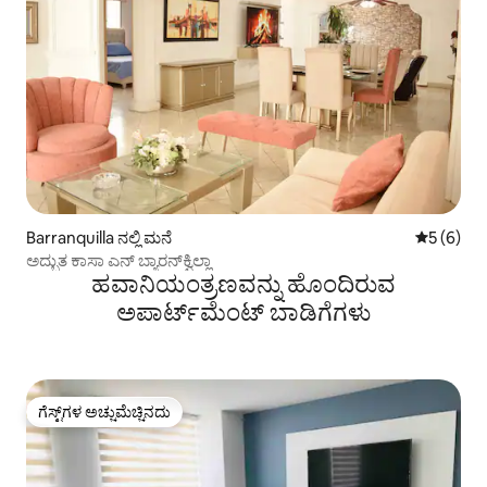
Barranquilla ನಲ್ಲಿ ಮನೆ
5 ರಲ್ಲಿ 5 
5 (6)
ಅದ್ಭುತ ಕಾಸಾ ಎನ್ ಬ್ಯಾರನ್‌ಕ್ವಿಲ್ಲಾ
ಹವಾನಿಯಂತ್ರಣವನ್ನು ಹೊಂದಿರುವ
ಅಪಾರ್ಟ್‌ಮೆಂಟ್‌ ಬಾಡಿಗೆಗಳು
ಗೆಸ್ಟ್‌ಗಳ ಅಚ್ಚುಮೆಚ್ಚಿನದು
ಗೆಸ್ಟ್‌ಗಳ ಅಚ್ಚುಮೆಚ್ಚಿನದು