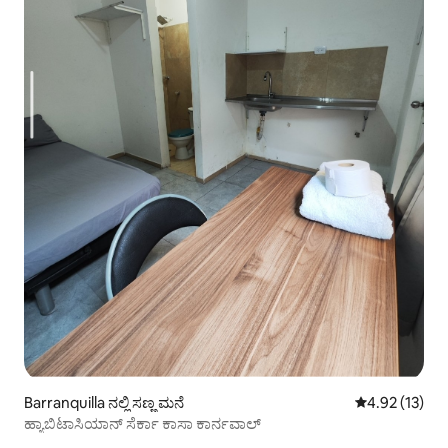
Barranquilla ನಲ್ಲಿ ಸಣ್ಣ ಮನೆ
5 ರಲ್ಲಿ 4.92 ಸರ
4.92 (13)
ಹ್ಯಾಬಿಟಾಸಿಯಾನ್ ಸೆರ್ಕಾ ಕಾಸಾ ಕಾರ್ನವಾಲ್