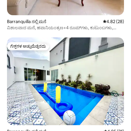
Barranquilla ನಲ್ಲಿ ಮನೆ
5 ರಲ್ಲಿ 4.82 ಸರ
4.82 (28)
ವಿಶಾಲವಾದ ಮನೆ, ಹವಾನಿಯಂತ್ರಣ+4 ರೂಮ್‌ಗಳು, ಕುಟುಂಬಗಳು,
ಗುಂಪುಗಳಿಗೆ ಸೂಕ್ತ, ಬೊಲಿವಾರ್/ಕ್ವಿಲ್ಲಾ.
ಗೆಸ್ಟ್‌ಗಳ ಅಚ್ಚುಮೆಚ್ಚಿನದು
ಗೆಸ್ಟ್‌ಗಳ ಅಚ್ಚುಮೆಚ್ಚಿನದು