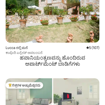
Lucca ನಲ್ಲಿ ಮನೆ
5 ರಲ್ಲಿ 5 ಸರಾ
5 (107)
ಕಾಪೊರಿ ಎಸ್ಟೇಟ್ ಅವಲಂಬನೆ
ಹವಾನಿಯಂತ್ರಣವನ್ನು ಹೊಂದಿರುವ
ಅಪಾರ್ಟ್‌ಮೆಂಟ್‌ ಬಾಡಿಗೆಗಳು
ಗೆಸ್ಟ್‌ಗಳ ಅಚ್ಚುಮೆಚ್ಚಿನದು
ಗೆಸ್ಟ್‌ಗಳಿಗೆ ಅತಿ ಹೆಚ್ಚು ಅಚ್ಚುಮೆಚ್ಚಿನದು