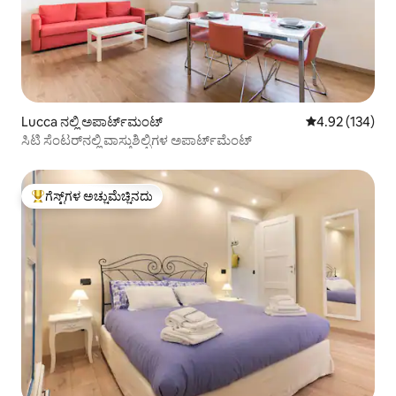
Lucca ನಲ್ಲಿ ಅಪಾರ್ಟ್‌ಮಂಟ್
5 ರಲ್ಲಿ 4.92 ಸರಾ
4.92 (134)
ಸಿಟಿ ಸೆಂಟರ್‌ನಲ್ಲಿ ವಾಸ್ತುಶಿಲ್ಪಿಗಳ ಅಪಾರ್ಟ್‌ಮೆಂಟ್
ಗೆಸ್ಟ್‌ಗಳ ಅಚ್ಚುಮೆಚ್ಚಿನದು
ಗೆಸ್ಟ್‌ಗಳಿಗೆ ಅತಿ ಹೆಚ್ಚು ಅಚ್ಚುಮೆಚ್ಚಿನದು