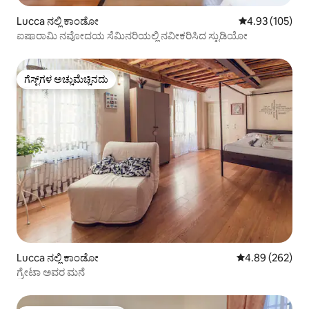
Lucca ನಲ್ಲಿ ಕಾಂಡೋ
5 ರಲ್ಲಿ 4.93 ಸರಾ
4.93 (105)
ಐಷಾರಾಮಿ ನವೋದಯ ಸೆಮಿನರಿಯಲ್ಲಿ ನವೀಕರಿಸಿದ ಸ್ಟುಡಿಯೋ
ಗೆಸ್ಟ್‌ಗಳ ಅಚ್ಚುಮೆಚ್ಚಿನದು
ಗೆಸ್ಟ್‌ಗಳ ಅಚ್ಚುಮೆಚ್ಚಿನದು
Lucca ನಲ್ಲಿ ಕಾಂಡೋ
5 ರಲ್ಲಿ 4.89 ಸರಾ
4.89 (262)
ಗ್ರೇಟಾ ಅವರ ಮನೆ