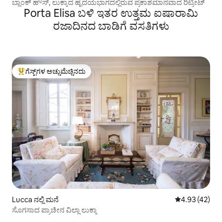
ಬ್ಲಾಂಕ್ ಹೌಸ್, ಲುಕ್ಕಾದ ಹೃದಯಭಾಗದಲ್ಲಿರುವ ಪ್ರಕಾಶಮಾನವಾದ ರಿಟ್ರೀಟ್
Porta Elisa ಬಳಿ ಇತರ ಉತ್ತಮ ಐಷಾರಾಮಿ
ರಜಾದಿನದ ಬಾಡಿಗೆ ವಸತಿಗಳು
ಗೆಸ್ಟ್‌ಗಳ ಅಚ್ಚುಮೆಚ್ಚಿನದು
ಗೆಸ್ಟ್‌ಗಳಿಗೆ ಅತಿ ಹೆಚ್ಚು ಅಚ್ಚುಮೆಚ್ಚಿನದು
Lucca ನಲ್ಲಿ ಮನೆ
5 ರಲ್ಲಿ 4.93 ಸರ
4.93 (42)
ಸೊಗಸಾದ ಪ್ರಾಚೀನ ವಿಲ್ಲಾ ಲುಕ್ಕಾ