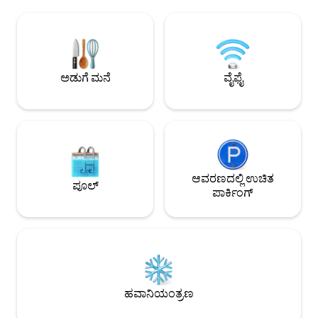
1 ಶವರ್ ಇದೆ. ಸ್ಟುಡಿಯೋವನ್ನು ಇತ್ತೀಚೆಗೆ
ಸೆಂಟರ್‌ನಲ್ಲಿ ಅತ್ಯು
ನವೀಕರಿಸಲಾಯಿತು, ಇದು ಪ್ರಕಾಶಮಾನವಾಗಿದೆ ಮತ್ತು
ಜನರಿಗೆ ಸೂಕ್ತವಾಗಿದೆ, 
ತುಂಬಾ ಸ್ತಬ್ಧವಾಗಿದೆ, ವಿಶ್ರಾಂತಿ ಪಡೆಯಲು
ಕ್ವಾರ್ಟಿಯರ್‌ಗಳಲ್ಲಿ ಒಂದರಲ
ಪರಿಪೂರ್ಣವಾಗಿದೆ. ಸುತ್ತಮುತ್ತಲಿನ ಪ್ರದೇಶವು
ನೆಮ್ಮದಿಯನ್ನು ಹೊಂದಿದೆ. ಫ
ಉತ್ತಮವಾಗಿ ಕಾರ್ಯನಿರ್ವಹಿಸುತ್ತಿದೆ, ಸಾಂಪ್ರದಾಯಿಕ
ವರ್ಸಿಲಿಯಾದಂತಹ ಟಸ್ಕ
ಅಂಗಡಿಗಳನ್ನು ಅನ್ವೇಷಿಸಲು ಮತ್ತು ನಗರದಲ್ಲಿ
ನೀಡಲು HQ ಆಗಿ ಅದ್ಭು
ಅಡುಗೆ ಮನೆ
ವೈಫೈ
ವಾಸಿಸಲು ಸಾಧ್ಯವಿದೆ.
ಆವರಣದಲ್ಲಿ ಉಚಿತ
ಪೂಲ್
ಪಾರ್ಕಿಂಗ್
ಹವಾನಿಯಂತ್ರಣ