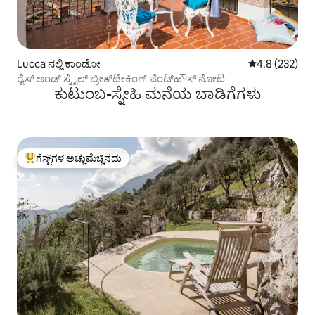
Lucca ನಲ್ಲಿ ಕಾಂಡೋ
5 ರಲ್ಲಿ 4.8 ಸರಾ
4.8 (232)
ರೈಸ್ ಅಂಡ್ ಸ್ಮೈಲ್ ಬ್ರೀತ್‌ಟೇಕಿಂಗ್ ಪೆಂಟ್‌ಹೌಸ್ ನೋಟ
ಕುಟುಂಬ-ಸ್ನೇಹಿ ಮನೆಯ ಬಾಡಿಗೆಗಳು
ಗೆಸ್ಟ್‌ಗಳ ಅಚ್ಚುಮೆಚ್ಚಿನದು
ಗೆಸ್ಟ್‌ಗಳಿಗೆ ಅತಿ ಹೆಚ್ಚು ಅಚ್ಚುಮೆಚ್ಚಿನದು