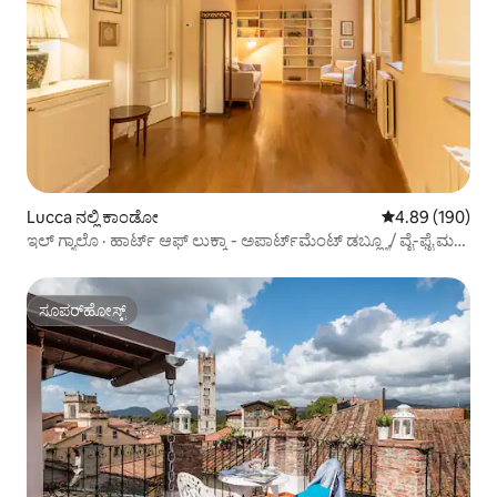
Lucca ನಲ್ಲಿ ಕಾಂಡೋ
5 ರಲ್ಲಿ 4.89 ಸರಾ
4.89 (190)
ಇಲ್ ಗ್ಯಾಲೊ · ಹಾರ್ಟ್ ಆಫ್ ಲುಕ್ಕಾ - ಅಪಾರ್ಟ್‌ಮೆಂಟ್ ಡಬ್ಲ್ಯೂ/ ವೈ-ಫೈ ಮತ್ತು
ಎಸಿ
ಸೂಪರ್‌ಹೋಸ್ಟ್
ಸೂಪರ್‌ಹೋಸ್ಟ್