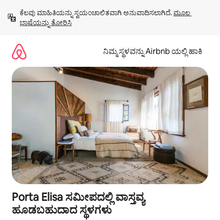
ವಿಷಯಕ್ಕೆ
ಕೆಲವು ಮಾಹಿತಿಯನ್ನು ಸ್ವಯಂಚಾಲಿತವಾಗಿ ಅನುವಾದಿಸಲಾಗಿದೆ. 
ಮೂಲ 
ಹೋಗಿ
ಭಾಷೆಯನ್ನು ತೋರಿಸಿ
ನಿಮ್ಮ ಸ್ಥಳವನ್ನು Airbnb ಯಲ್ಲಿ ಹಾಕಿ
Porta Elisa ಸಮೀಪದಲ್ಲಿ ವಾಸ್ತವ್ಯ
ಹೂಡಬಹುದಾದ ಸ್ಥಳಗಳು