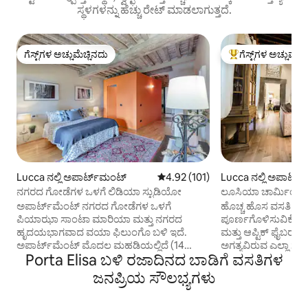
ಸ್ಥಳಗಳನ್ನು ಹೆಚ್ಚು ರೇಟ್ ಮಾಡಲಾಗುತ್ತದೆ.
ಗೆಸ್ಟ್‌ಗಳ ಅಚ್ಚುಮೆಚ್ಚಿನದು
ಗೆಸ್ಟ್‌ಗಳ ಅಚ್ಚುಮೆಚ್
ಗೆಸ್ಟ್‌ಗಳ ಅಚ್ಚುಮೆಚ್ಚಿನದು
ಗೆಸ್ಟ್‌ಗಳಿಗೆ ಅತಿ ಹೆಚ್ಚು
Lucca ನಲ್ಲಿ ಅಪಾರ್ಟ್‌ಮಂಟ್
5 ರಲ್ಲಿ 4.92 ಸರಾಸರಿ ರೇಟಿಂಗ್, 101 ವಿ
4.92 (101)
Lucca ನಲ್ಲಿ ಅಪಾರ್ಟ್
ನಗರದ ಗೋಡೆಗಳ ಒಳಗೆ ಲಿಡಿಯಾ ಸ್ಟುಡಿಯೋ
ಲೂಸಿಯಾ ಚಾರ್ಮಿಂಗ್ ಹೋ
ವಸತಿ
ಅಪಾರ್ಟ್‌ಮೆಂಟ್ ನಗರದ ಗೋಡೆಗಳ ಒಳಗೆ
ಹೊಚ್ಚ ಹೊಸ ವಸತಿ,mq
ಪಿಯಾಝಾ ಸಾಂಟಾ ಮಾರಿಯಾ ಮತ್ತು ನಗರದ
ಪೂರ್ಣಗೊಳಿಸುವಿಕೆ ಮತ್
ಹೃದಯಭಾಗವಾದ ವಯಾ ಫಿಲುಂಗೊ ಬಳಿ ಇದೆ.
ಮತ್ತು ಆಪ್ಟಿಕ್ ಫೈಬರ್ ವ
ಅಪಾರ್ಟ್‌ಮೆಂಟ್ ಮೊದಲ ಮಹಡಿಯಲ್ಲಿದೆ (14
ಅಗತ್ಯವಿರುವ ಎಲ್ಲಾ ಸೇ
Porta Elisa ಬಳಿ ರಜಾದಿನದ ಬಾಡಿಗೆ ವಸತಿಗಳ
ಮೆಟ್ಟಿಲುಗಳು) ತೆರೆದ ಸ್ಥಳದ ಪ್ರದೇಶವನ್ನು ಹೊಂದಿದೆ,
ಆರಾಮದಾಯಕವಾಗಿದೆ. ನಗ
ಎರಡು ಕನೆಕ್ಟಿಂಗ್ ರೂಮ್‌ಗಳನ್ನು ಹೊಂದಿದೆ, ಒಂದು
ಆಕರ್ಷಣೆಗಳಲ್ಲಿ ಒಂದಾದ
ಜನಪ್ರಿಯ ಸೌಲಭ್ಯಗಳು
ಮಲಗಲು ಮತ್ತು ಇನ್ನೊಂದು ಜೀವನಕ್ಕಾಗಿ. ಇದರ
ಟವರ್‌ನಿಂದ ಕೆಲವೇ ಮ
ಜೊತೆಗೆ ಒಂದು ಲೌಂಜ್ ಮತ್ತು 2 ಬಾತ್‌ರೂಮ್‌ಗಳಿವೆ,
ಲುಕ್ಕಾದ ಪ್ರಾಚೀನ ಅರ