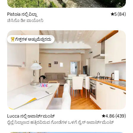
Pistoia ನಲ್ಲಿ ವಿಲ್ಲಾ
5 ರಲ್ಲಿ 5 ಸರ
5 (84)
ಚಿಸಿನೊ ಡೀ ವಾಯೋನಿ
ಗೆಸ್ಟ್‌ಗಳ ಅಚ್ಚುಮೆಚ್ಚಿನದು
ಗೆಸ್ಟ್‌ಗಳಿಗೆ ಅತಿ ಹೆಚ್ಚು ಅಚ್ಚುಮೆಚ್ಚಿನದು
Lucca ನಲ್ಲಿ ಅಪಾರ್ಟ್‌ಮಂಟ್
5 ರಲ್ಲಿ 4.86 ಸರಾ
4.86 (439)
ರೈಲ್ವೆ ನಿಲ್ದಾಣದ ಹತ್ತಿರವಿರುವ ಗೋಡೆಗಳ ಒಳಗೆ ನೈಸ್ ಅಪಾರ್ಟ್‌ಮೆಂಟ್