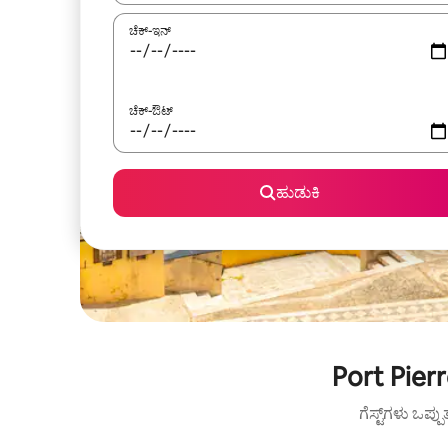
ಚೆಕ್-ಇನ್
ಚೆಕ್-ಔಟ್
ಹುಡುಕಿ
Port Pier
ಗೆಸ್ಟ್‌ಗಳು ಒಪ್ಪ