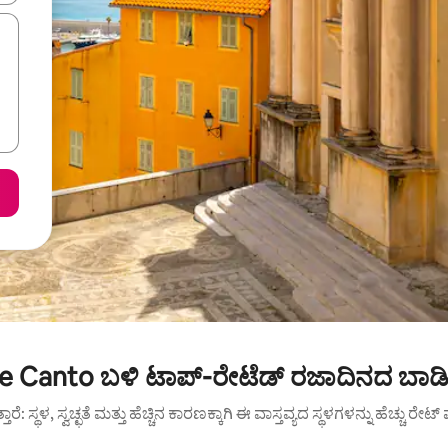
re Canto ಬಳಿ ಟಾಪ್-ರೇಟೆಡ್ ರಜಾದಿನದ ಬಾಡಿ
ುತ್ತಾರೆ: ಸ್ಥಳ, ಸ್ವಚ್ಛತೆ ಮತ್ತು ಹೆಚ್ಚಿನ ಕಾರಣಕ್ಕಾಗಿ ಈ ವಾಸ್ತವ್ಯದ ಸ್ಥಳಗಳನ್ನು ಹೆಚ್ಚು ರೇ