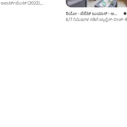
ಪಾರ್ಟ್‌ಮೆಂಟ್ (2022),
್
ರಿಯೋ - ಪೆಟಿಟ್ ಜುಯಾಸ್ - ಅ
5 
ವೆನ್ಯೂ ಡಿ ಗ್ರಾಸ್ ನಲ್ಲಿ ಕಾಂಡೋ
6/7 ನಿಮಿಷಗಳ ನಡಿಗೆ ಪ್ಯಾಲೈಸ್-ಬೀಚ್-ಕ
ವೈಫೈ-ಟೆರೇಸ್
್, 171 ವಿಮರ್ಶೆಗಳು