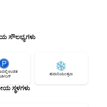
 ಎರಡೂ
ಇದೆ. 5-ಸ್ಟಾರ್ ಬೆಡ್ಡಿಂಗ್ ಮತ್ತು ಪ್ರೀಮಿಯಂ
‌ಗೆ
ಸೌಕರ್ಯಗಳನ್ನು ಆನಂದಿಸಿ. ನಗರದ ಅತ್ಯಂತ ಪ್ರತಿಷ್ಠಿತ
ಗಳಿಗೆ
ವಸತಿ ಪ್ರದೇಶದಲ್ಲಿ ಅತ್ಯಾಧುನಿಕ, ಶಾಂತ ಅಭಯಾರಣ್ಯ.
ರಿಯ ಸೌಲಭ್ಯಗಳು
ಲ್ಲಿ ಉಚಿತ
ಹವಾನಿಯಂತ್ರಣ
ರ್ಕಿಂಗ್
ಣೀಯ ಸ್ಥಳಗಳು