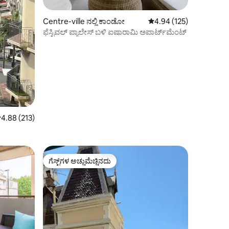
Centre-ville ನಲ್ಲಿ ಕಾಂಡೋ
5 ರಲ್ಲಿ 4.94 ಸರಾಸರಿ ರೇಟಿಂ
4.94 (125)
ಫೆಸ್ಟಿವಲ್ ಪ್ಯಾಲೇಸ್ ಬಳಿ ಐಷಾರಾಮಿ ಅಪಾರ್ಟ್‌ಮೆಂಟ್
 ರಲ್ಲಿ 4.88 ಸರಾಸರಿ ರೇಟಿಂಗ್, 213 ವಿಮರ್ಶೆಗಳು
4.88 (213)
ಗೆಸ್ಟ್‌ಗಳ ಅಚ್ಚುಮೆಚ್ಚಿನದು
ಗೆಸ್ಟ್‌ಗಳ ಅಚ್ಚುಮೆಚ್ಚಿನದು