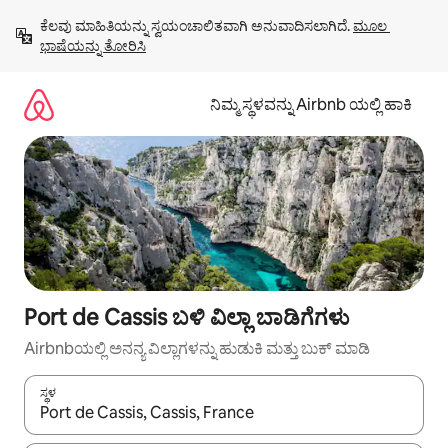
ವಿಷಯಕ್ಕೆ
ಕೆಲವು ಮಾಹಿತಿಯನ್ನು ಸ್ವಯಂಚಾಲಿತವಾಗಿ ಅನುವಾದಿಸಲಾಗಿದೆ. 
ಮೂಲ 
ಹೋಗಿ
ಭಾಷೆಯನ್ನು ತೋರಿಸಿ
ನಿಮ್ಮ ಸ್ಥಳವನ್ನು Airbnb ಯಲ್ಲಿ ಹಾಕಿ
Port de Cassis ಬಳಿ ವಿಲ್ಲಾ ಬಾಡಿಗೆಗಳು
Airbnbಯಲ್ಲಿ ಅನನ್ಯ ವಿಲ್ಲಾಗಳನ್ನು ಹುಡುಕಿ ಮತ್ತು ಬುಕ್ ಮಾಡಿ
ಸ್ಥಳ
ಫಲಿತಾಂಶಗಳು ಲಭ್ಯವಿರುವಾಗ, ಅಪ್ ಮತ್ತು ಡೌನ್ ಬಾಣದ ಕೀಲಿಗಳೊಂದಿಗೆ ನ್ಯಾವಿಗೇಟ