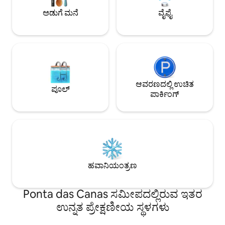
ಅಲೆಕ್ಸಾ ಮತ್ತು ಕರೋಕೆ ಆನಂದಿಸಿ. ನಾನು ನಿಮಗಾಗಿ
ಅಡುಗೆ ಮನೆ
ವೈಫೈ
ಕಾಯುತ್ತಿದ್ದೇನೆ.
ಆವರಣದಲ್ಲಿ ಉಚಿತ
ಪೂಲ್
ಪಾರ್ಕಿಂಗ್
ಹವಾನಿಯಂತ್ರಣ
Ponta das Canas ಸಮೀಪದಲ್ಲಿರುವ ಇತರ
ಉನ್ನತ ಪ್ರೇಕ್ಷಣೀಯ ಸ್ಥಳಗಳು