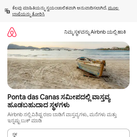
ವಿಷಯಕ್ಕೆ
ಕೆಲವು ಮಾಹಿತಿಯನ್ನು ಸ್ವಯಂಚಾಲಿತವಾಗಿ ಅನುವಾದಿಸಲಾಗಿದೆ. 
ಮೂಲ 
ಹೋಗಿ
ಭಾಷೆಯನ್ನು ತೋರಿಸಿ
ನಿಮ್ಮ ಸ್ಥಳವನ್ನು Airbnb ಯಲ್ಲಿ ಹಾಕಿ
Ponta das Canas ಸಮೀಪದಲ್ಲಿ ವಾಸ್ತವ್ಯ
ಹೂಡಬಹುದಾದ ಸ್ಥಳಗಳು
Airbnb ನಲ್ಲಿ ವಿಶಿಷ್ಟ ರಜಾ ಬಾಡಿಗೆ ವಾಸ್ತವ್ಯಗಳು, ಮನೆಗಳು ಮತ್ತು
ಇನ್ನಷ್ಟು ಬುಕ್ ಮಾಡಿ
ಸ್ಥಳ