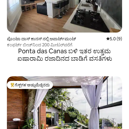
ಪೊಂಟಾ ದಾಸ್ ಕಾನಸ್ ನಲ್ಲಿ ಅಪಾರ್ಟ್‌ಮಂಟ್
5 ರಲ್ಲಿ 5.0 ಸ
5.0 (9)
ಕಂಫರ್ಟ್ ಬೀಚ್‌ನಿಂದ 200 ಮೀಟರ್‌ವರೆಗೆ
Ponta das Canas ಬಳಿ ಇತರ ಉತ್ತಮ
ಐಷಾರಾಮಿ ರಜಾದಿನದ ಬಾಡಿಗೆ ವಸತಿಗಳು
ಗೆಸ್ಟ್‌ಗಳ ಅಚ್ಚುಮೆಚ್ಚಿನದು
ಗೆಸ್ಟ್‌ಗಳಿಗೆ ಅತಿ ಹೆಚ್ಚು ಅಚ್ಚುಮೆಚ್ಚಿನದು