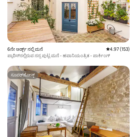
6ನೇ ಅರ್ಡ್ಟ್ ನಲ್ಲಿ ಮನೆ
5 ರಲ್ಲಿ 4.97 ಸರಾ
4.97 (153)
ಪ್ಯಾರಿಸ್‌ನಲ್ಲಿರುವ ನನ್ನ ಪುಟ್ಟ ಮನೆ - ಹವಾನಿಯಂತ್ರಿತ - ಪಾರ್ಕಿಂಗ್
ಸೂಪರ್‌ಹೋಸ್ಟ್
ಸೂಪರ್‌ಹೋಸ್ಟ್