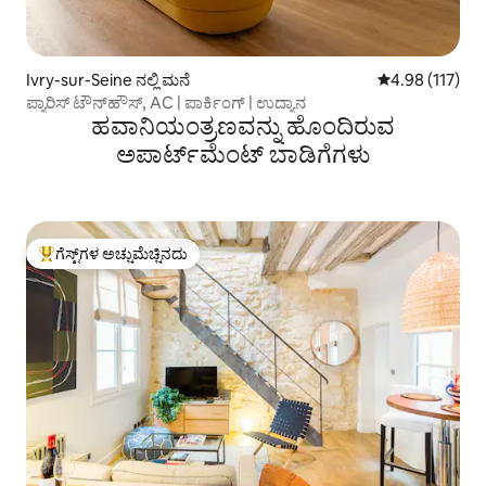
Ivry-sur-Seine ನಲ್ಲಿ ಮನೆ
5 ರಲ್ಲಿ 4.98 ಸರಾ
4.98 (117)
ಪ್ಯಾರಿಸ್ ಟೌನ್‌ಹೌಸ್, AC | ಪಾರ್ಕಿಂಗ್ | ಉದ್ಯಾನ
ಹವಾನಿಯಂತ್ರಣವನ್ನು ಹೊಂದಿರುವ
ಅಪಾರ್ಟ್‌ಮೆಂಟ್‌ ಬಾಡಿಗೆಗಳು
ಗೆಸ್ಟ್‌ಗಳ ಅಚ್ಚುಮೆಚ್ಚಿನದು
ಗೆಸ್ಟ್‌ಗಳಿಗೆ ಅತಿ ಹೆಚ್ಚು ಅಚ್ಚುಮೆಚ್ಚಿನದು