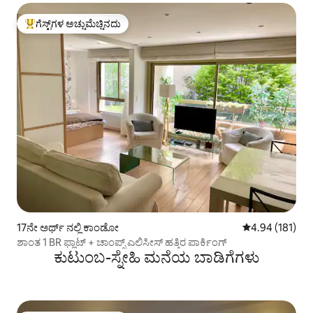
ಗೆಸ್ಟ್‌ಗಳ ಅಚ್ಚುಮೆಚ್ಚಿನದು
ಗೆಸ್ಟ್‌ಗಳಿಗೆ ಅತಿ ಹೆಚ್ಚು ಅಚ್ಚುಮೆಚ್ಚಿನದು
17ನೇ ಅರ್ಥ್ ನಲ್ಲಿ ಕಾಂಡೋ
5 ರಲ್ಲಿ 4.94 ಸರಾ
4.94 (181)
ಶಾಂತ 1 BR ಫ್ಲಾಟ್ + ಚಾಂಪ್ಸ್ ಎಲಿಸೀಸ್ ಹತ್ತಿರ ಪಾರ್ಕಿಂಗ್
ಕುಟುಂಬ-ಸ್ನೇಹಿ ಮನೆಯ ಬಾಡಿಗೆಗಳು