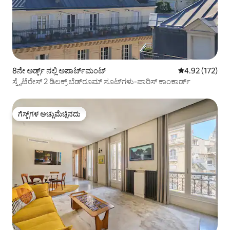
8ನೇ ಅರ್ಡ್ಟ್ ನಲ್ಲಿ ಅಪಾರ್ಟ್‌ಮಂಟ್
5 ರಲ್ಲಿ 4.92 ಸರಾ
4.92 (172)
ಸ್ಕೈಟೆರೇಸ್ 2 ಡಿಲಕ್ಸ್ ಬೆಡ್‌ರೂಮ್ ಸೂಟ್‌ಗಳು-ಪಾರಿಸ್ ಕಾಂಕಾರ್ಡ್
ಗೆಸ್ಟ್‌ಗಳ ಅಚ್ಚುಮೆಚ್ಚಿನದು
ಗೆಸ್ಟ್‌ಗಳ ಅಚ್ಚುಮೆಚ್ಚಿನದು