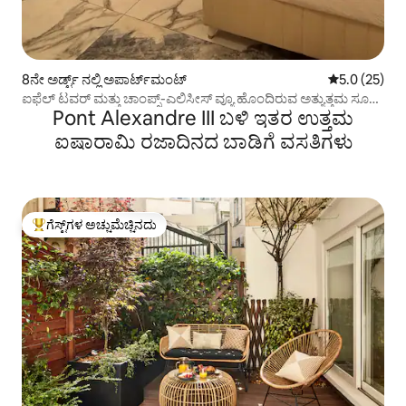
8ನೇ ಅರ್ಡ್ಟ್ ನಲ್ಲಿ ಅಪಾರ್ಟ್‌ಮಂಟ್
5 ರಲ್ಲಿ 5.0 ಸರ
5.0 (25)
ಐಫೆಲ್ ಟವರ್ ಮತ್ತು ಚಾಂಪ್ಸ್-ಎಲಿಸೀಸ್ ವ್ಯೂ ಹೊಂದಿರುವ ಅತ್ಯುತ್ತಮ ಸೂಟ್
Pont Alexandre III ಬಳಿ ಇತರ ಉತ್ತಮ
ಹವಾನಿಯಂತ್ರಿತ
ಐಷಾರಾಮಿ ರಜಾದಿನದ ಬಾಡಿಗೆ ವಸತಿಗಳು
ಗೆಸ್ಟ್‌ಗಳ ಅಚ್ಚುಮೆಚ್ಚಿನದು
ಗೆಸ್ಟ್‌ಗಳಿಗೆ ಅತಿ ಹೆಚ್ಚು ಅಚ್ಚುಮೆಚ್ಚಿನದು