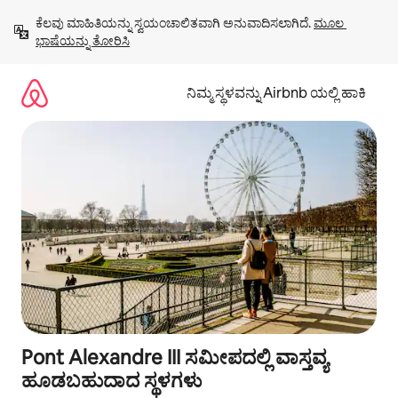
ವಿಷಯಕ್ಕೆ
ಕೆಲವು ಮಾಹಿತಿಯನ್ನು ಸ್ವಯಂಚಾಲಿತವಾಗಿ ಅನುವಾದಿಸಲಾಗಿದೆ. 
ಮೂಲ 
ಹೋಗಿ
ಭಾಷೆಯನ್ನು ತೋರಿಸಿ
ನಿಮ್ಮ ಸ್ಥಳವನ್ನು Airbnb ಯಲ್ಲಿ ಹಾಕಿ
Pont Alexandre III ಸಮೀಪದಲ್ಲಿ ವಾಸ್ತವ್ಯ
ಹೂಡಬಹುದಾದ ಸ್ಥಳಗಳು