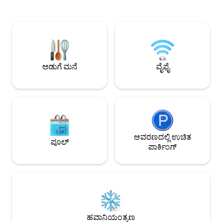
ಐಟಂಗಳನ್ನು ನಿಮ್ಮ ವಿಲೇವಾರಿಗೆ ನಿಗದಿಪಡಿಸಲಾಗಿದೆ:
ಅವೆನ್ಯೂ ಮಾಂಟೈನೆ ಮತ್
ಸ್ನಾನದ ಟವೆಲ್‌ಗಳು, ಬಾತ್‌ರೋಬ್‌ಗಳು ಮತ್ತು ಕೆಲವು
ವಸ್ತುಸಂಗ್ರಹಾಲಯಗಳಿಂದ
ಇತರ ನೈರ್ಮಲ್ಯದ ಅವಶ್ಯಕತೆಗಳು. ಪ್ಯಾರಿಸ್‌ನ
7/7 ತೆರೆದಿರುವ ಮಳಿಗೆ
ಸಾರ್ವಜನಿಕ ಸಾರಿಗೆಯ ಬಳಿ, ನಿಮ್ಮ ವಿಶೇಷ
ಸೊಗಸಾದ ವಸತಿ ನೆರೆಹೊ
ವ್ಯಕ್ತಿಯೊಂದಿಗೆ ನಗರವನ್ನು ಆನಂದಿಸಲು ನಮ್ಮ
ಅಪಾರ್ಟ್‌ಮೆಂಟ್ ಸ್ಮರಣ
ಆರಾಮದಾಯಕ ಫ್ಲಾಟ್ ಸೂಕ್ತ ಸ್ಥಳವಾಗಿದೆ, ಕ್ರಿಸ್ಟೋಫ್
ಮತ್ತು ಅಸಾಧಾರಣ ಸ್ಥಳವ
ಅಡುಗೆ ಮನೆ
ವೈಫೈ
ಆವರಣದಲ್ಲಿ ಉಚಿತ
ಪೂಲ್
ಪಾರ್ಕಿಂಗ್
ಹವಾನಿಯಂತ್ರಣ