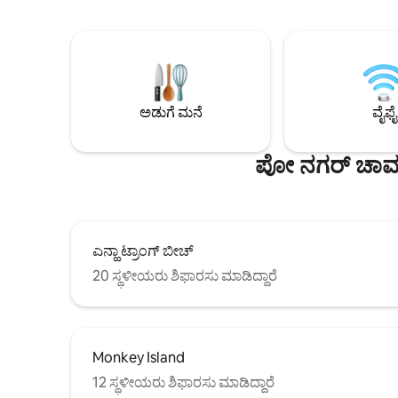
ನೋಟವನ್ನು ಹೊಂದಿರುವ BBQ ಗ್ರಿಲ್, ಹೊರಾಂಗಣ
ಮಾರ್ಟೊಬೈಕ್ ಪಾರ್ಕಿಂಗ
ಡೈನಿಂಗ್ ಟೇಬಲ್ ಮತ್ತು ಕುರ್ಚಿಗಳು. - ಪಾತ್ರೆಗಳನ್ನು
ನಿಮಿಷಗಳು 🍀ನಾವು ವಿಮಾನ ನಿಲ್ದಾಣ ಶಟಲ್
ಹೊಂದಿರುವ ಸಂಪೂರ್ಣವಾಗಿ ಸಂಗ್ರಹವಾಗಿರುವ
ಸೇವೆಗಳು, ಕರ
ಅಡುಗೆಮನೆ - ಕರೋಕೆ ವ್ಯವಸ್ಥೆ ಲಭ್ಯವಿದೆ - ಡಿಶ್
ಅನ್ನು ಸಹ ಒ
ವಾಷರ್, ವಾಷಿಂಗ್ ಮೆಷಿನ್ - ಸಿಬ್ಬಂದಿ ಚೆಕ್-ಇನ್
ರೀತಿಯ ಸೇವೆಗ
ಮತ್ತು ಸ್ವಾಗತ ಪಾನೀಯ , ಚೆಕ್-ಇನ್ ಮಾಡುವಾಗ
ನಮಗೆ ತಿಳಿಸಿ
ಹಣ್ಣು, 24/7 ಗ್ರಾಹಕ ಬೆಂಬಲ
ಅಡುಗೆ ಮನೆ
ವೈಫೈ
ಪೋ ನಗರ್ ಚಾಮ 
ಎನ್ಹಾ ಟ್ರಾಂಗ್ ಬೀಚ್
20 ಸ್ಥಳೀಯರು ಶಿಫಾರಸು ಮಾಡಿದ್ದಾರೆ
Monkey Island
12 ಸ್ಥಳೀಯರು ಶಿಫಾರಸು ಮಾಡಿದ್ದಾರೆ