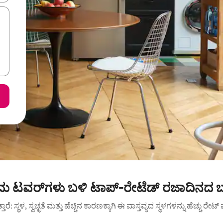
 ಟವರ್‌ಗಳು ಬಳಿ ಟಾಪ್-ರೇಟೆಡ್ ರಜಾದಿನದ ಬಾ
ುತ್ತಾರೆ: ಸ್ಥಳ, ಸ್ವಚ್ಛತೆ ಮತ್ತು ಹೆಚ್ಚಿನ ಕಾರಣಕ್ಕಾಗಿ ಈ ವಾಸ್ತವ್ಯದ ಸ್ಥಳಗಳನ್ನು ಹೆಚ್ಚು ರೇ