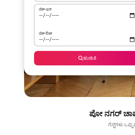
ಚೆಕ್-ಇನ್
ಚೆಕ್-ಔಟ್
ಹುಡುಕಿ
ಪೋ ನಗರ್ ಚಾಮ
ಗೆಸ್ಟ್‌ಗಳು ಒಪ್ಪ