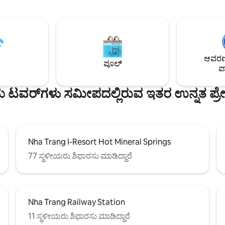
್ ಸಿಟಿ ಸೆಂಟರ್‌ಗೆ 🍀 10
ಸ್ಟೋರ್‌ಗಳಿಗೆ ಲಿಫ್ಟ್ ಡೌನ್ ಮಾಡಿ - ನಮ್ಮ 
ರೂಮ್‌ನಲ್ಲಿ ಫಿಲ್ಮ್ ಪ್ರೊಜೆಕ್ಟರ್ - 3 ಬೆಡ್‌
ೆನ್ಸಿ ಎಕ್ಸ್‌ಚೇಂಜ್ ಮತ್ತು ಟ್ರಾವೆಲ್ ಟೂರ್
ಬಾತ್‌ರೂಮ್‌ಗಳು ನಾವು ಏನು ನೀಡುವುದಿಲ್ಲ: - ನಾವು
ದಗಿಸುತ್ತೇವೆ. ನೀವು ಈ ಯಾವುದೇ
ಕೇಂದ್ರ ಸ್ಥಳವಲ್ಲ ನೀವು ಕೇಂದ್ರವನ್ನು ಬಯ
ಳನ್ನು ಕಾಳಜಿ ವಹಿಸುತ್ತಿದ್ದರೆ ದಯವಿಟ್ಟು
ಅಪಾರ್ಟ್‌ಮೆಂಟ್ ಅಲ್ಲ ಮತ್ತು ಬಹುಶಃ ನ
.
ಇತರರನ್ನು ಪರಿಗಣಿಸಬಹುದು.
ಆವರಣದ
ಪೂಲ್
ಪಾ
ಟವರ್‌ಗಳು ಸಮೀಪದಲ್ಲಿರುವ ಇತರ ಉನ್ನತ ಪ್ರೇಕ
Nha Trang I-Resort Hot Mineral Springs
77 ಸ್ಥಳೀಯರು ಶಿಫಾರಸು ಮಾಡಿದ್ದಾರೆ
Nha Trang Railway Station
11 ಸ್ಥಳೀಯರು ಶಿಫಾರಸು ಮಾಡಿದ್ದಾರೆ