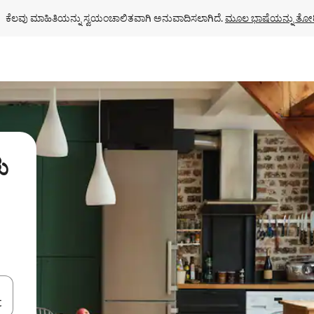
ಕೆಲವು ಮಾಹಿತಿಯನ್ನು ಸ್ವಯಂಚಾಲಿತವಾಗಿ ಅನುವಾದಿಸಲಾಗಿದೆ. 
ಮೂಲ ಭಾಷೆಯನ್ನು ತೋರ
ು
ಂದಿಗೆ ನ್ಯಾವಿಗೇಟ್ ಮಾಡಿ ಅಥವಾ ಸ್ಪರ್ಶ ಅಥವಾ ಸ್ವೈಪ್ ಗೆಸ್ಚರ್‌ಗಳ ಮೂಲಕ ಅನ್ವೇಷಿಸಿ.