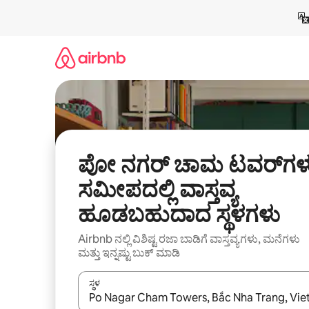
ವಿಷಯಕ್ಕೆ
ಹೋಗಿ
ಪೋ ನಗರ್ ಚಾಮ ಟವರ್‌ಗಳ
ಸಮೀಪದಲ್ಲಿ ವಾಸ್ತವ್ಯ
ಹೂಡಬಹುದಾದ ಸ್ಥಳಗಳು
Airbnb ನಲ್ಲಿ ವಿಶಿಷ್ಟ ರಜಾ ಬಾಡಿಗೆ ವಾಸ್ತವ್ಯಗಳು, ಮನೆಗಳು
ಮತ್ತು ಇನ್ನಷ್ಟು ಬುಕ್ ಮಾಡಿ
ಸ್ಥಳ
ಫಲಿತಾಂಶಗಳು ಲಭ್ಯವಿರುವಾಗ, ಅಪ್ ಮತ್ತು ಡೌನ್ ಬಾಣದ ಕೀಲಿಗಳೊ