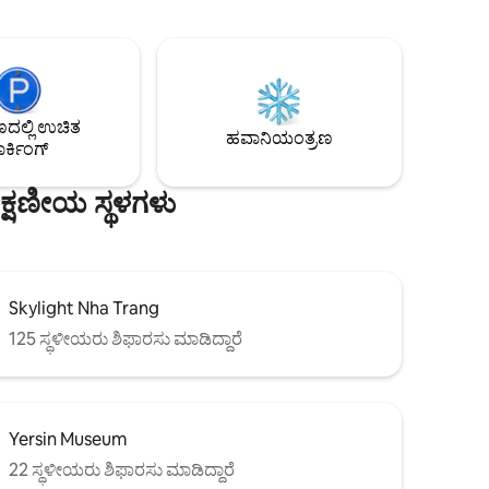
ಮೆಟ್ಟಿಲುಗಳು. • 🏊 ಮಿನಿ ಪೂಲ್: ವಿಶ್ರಾಂತಿ ಪಡೆಯಲು
ಲಿವಿಂಗ್
ಮತ್ತು ಮಕ್ಕಳು ನೀರಾಟವಾಡಲು ಖಾಸಗಿ ಸ್ಥಳ. • 🛌 2
ರೂಮ್‌ಗಳು, 2
ರಸ್ಟಿಕ್ ಬೆಡ್‌ರೂಮ್‌ಗಳು: ನಿಮ್ಮ ಗಾಢ ನಿದ್ರೆಗಾಗಿ
ಪ್ರೀಮಿಯಂ ಬೆಡ್ಡಿಂಗ್ ಮತ್ತು ನೈಸರ್ಗಿಕ ಲಿನೆನ್‌ಗಳು. •
ಸಿದರೆ,
🍖 ಹೊರಾಂಗಣ BBQ: ಕುಟುಂಬದೊಂದಿಗೆ ಸೀಫುಡ್
ೀವು
ಡಿನ್ನರ್‌ಗೆ ಸೂಕ್ತವಾದ ಆರಾಮದಾಯಕ ಉದ್ಯಾನ.
ಲ್ಲಿ ಉಚಿತ
ಸ್ಥಳೀಯರಾಗಿ, ನಮ್ಮ ನೆಚ್ಚಿನ ಗುಪ್ತ ಆಹಾರ
ಹವಾನಿಯಂತ್ರಣ
ರ್ಕಿಂಗ್
ಸಂಪತ್ತುಗಳನ್ನು ನಿಮ್ಮೊಂದಿಗೆ ಹಂಚಿಕೊಳ್ಳಲು ನಮಗೆ
ಸಂತೋಷವಾಗುತ್ತಿದೆ!
್ಷಣೀಯ ಸ್ಥಳಗಳು
Skylight Nha Trang
125 ಸ್ಥಳೀಯರು ಶಿಫಾರಸು ಮಾಡಿದ್ದಾರೆ
Yersin Museum
22 ಸ್ಥಳೀಯರು ಶಿಫಾರಸು ಮಾಡಿದ್ದಾರೆ