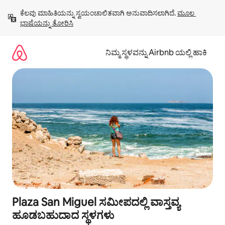
ವಿಷಯಕ್ಕೆ
ಕೆಲವು ಮಾಹಿತಿಯನ್ನು ಸ್ವಯಂಚಾಲಿತವಾಗಿ ಅನುವಾದಿಸಲಾಗಿದೆ. 
ಮೂಲ 
ಹೋಗಿ
ಭಾಷೆಯನ್ನು ತೋರಿಸಿ
ನಿಮ್ಮ ಸ್ಥಳವನ್ನು Airbnb ಯಲ್ಲಿ ಹಾಕಿ
Plaza San Miguel ಸಮೀಪದಲ್ಲಿ ವಾಸ್ತವ್ಯ
ಹೂಡಬಹುದಾದ ಸ್ಥಳಗಳು