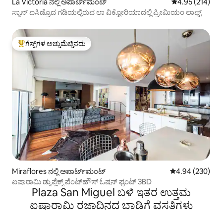
La Victoria ನಲ್ಲಿ ಅಪಾರ್ಟ್‌ಮಂಟ್
5 ರಲ್ಲಿ 4.95 ಸರಾ
4.95 (214)
ಸ್ಯಾನ್ ಐಸಿಡ್ರೊದ ಗಡಿಯಲ್ಲಿರುವ ಲಾ ವಿಕ್ಟೋರಿಯಾದಲ್ಲಿ ಪ್ರೀಮಿಯಂ ಲಾಫ್ಟ್
ಗೆಸ್ಟ್‌ಗಳ ಅಚ್ಚುಮೆಚ್ಚಿನದು
ಗೆಸ್ಟ್‌ಗಳಿಗೆ ಅತಿ ಹೆಚ್ಚು ಅಚ್ಚುಮೆಚ್ಚಿನದು
Miraflores ನಲ್ಲಿ ಅಪಾರ್ಟ್‌ಮಂಟ್
5 ರಲ್ಲಿ 4.94 ಸರಾ
4.94 (230)
ಐಷಾರಾಮಿ ಡ್ಯುಪ್ಲೆಕ್ಸ್ ಪೆಂಟ್‌ಹೌಸ್ ಓಷನ್ ಫ್ರಂಟ್ 3BD
Plaza San Miguel ಬಳಿ ಇತರ ಉತ್ತಮ
ಐಷಾರಾಮಿ ರಜಾದಿನದ ಬಾಡಿಗೆ ವಸತಿಗಳು