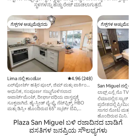
ಸ್ಥಳಗಳನ್ನು ಹೆಚ್ಚು ರೇಟ್ ಮಾಡಲಾಗುತ್ತದೆ.
ಗೆಸ್ಟ್‌ಗಳ ಅಚ್ಚುಮೆಚ್ಚಿನದು
ಗೆಸ್ಟ್‌ಗಳ ಅಚ್ಚುಮೆಚ್ಚಿನ
ಗೆಸ್ಟ್‌ಗಳ ಅಚ್ಚುಮೆಚ್ಚಿನದು
ಗೆಸ್ಟ್‌ಗಳ ಅಚ್ಚುಮೆಚ್ಚಿನ
Lima ನಲ್ಲಿ ಕಾಂಡೋ
5 ರಲ್ಲಿ 4.96 ಸರಾಸರಿ ರೇಟಿಂಗ್, 248 ವಿ
4.96 (248)
ಏರ್‌ಪೋರ್ಟ್ ಹತ್ತಿರ ಪೂಲ್, ಜಿಮ್ ಮತ್ತು ಪಾರ್ಕಿಂಗ್
San Miguel ನಲ್ಲಿ ಅಪ
ಹೊಂದಿರುವ ಆರಾಮದಾಯಕ ಫ್ಲಾಟ್
ಆಧುನಿಕ, ಸಂಪೂರ್ಣ ಸಜ್ಜುಗೊಳಿಸಲಾದ
ಲಾಫ್ಟ್ ಎಸ್ಟ್ರೆನೊ TV
ಅಪಾರ್ಟ್‌ಮೆಂಟ್, ದೀರ್ಘಾವಧಿಯ ವಾಸ್ತವ್ಯಕ್ಕೆ
ಮಿಗುಯೆಲ್ ಕೋಸ್ಟಾ 21
ಲಿಮಾದಲ್ಲಿನ ಸ್ಯಾನ್ ಮಿ
ಸೂಕ್ತವಾಗಿದೆ. ಹೈ-ಸ್ಪೀಡ್ ವೈ-ಫೈ, ನೆಟ್‌ಫ್ಲಿಕ್ಸ್, HBO
ಪ್ರದೇಶದಲ್ಲಿ ಪ್ರೀಮಿಯರ್
ಮತ್ತು ಡಿಸ್ನಿ+ ಹೊಂದಿರುವ 65” ಸ್ಮಾರ್ಟ್ ಟಿವಿ,
ಸಾಗರ ನೋಟ ಮತ್ತು ಎಲ್ಲ
ಎಸ್ಪ್ರೆಸೊ ಯಂತ್ರ ಮತ್ತು ವಾಟರ್ ಫಿಲ್ಟರ್ ಹೊಂದಿರುವ
ಹೊಂದಿರುವ ಮಿನಿ. Netf
ಸಂಪೂರ್ಣ ಸುಸಜ್ಜಿತ ಅಡುಗೆಮನೆ, ವಾಷರ್-
Plaza San Miguel ಬಳಿ ರಜಾದಿನದ ಬಾಡಿಗೆ
YouTube ಪ್ರೀಮಿಯಂನೊ
ಡ್ರೈಯರ್, ಡಬಲ್ ಬೆಡ್ ಮತ್ತು ಬಾಲ್ಕನಿಯನ್ನು
ಸ್ಥಳ: ವಿಮಾನ ನಿಲ್ದಾಣದ
ವಸತಿಗಳ ಜನಪ್ರಿಯ ಸೌಲಭ್ಯಗಳು
ಹೊಂದಿದೆ. ಕಟ್ಟಡವು ಈಜುಕೊಳ, ಜಿಮ್ ಮತ್ತು
ಸ್ಯಾನ್ ಮಿಗುಯೆಲ್, ಮಿರ