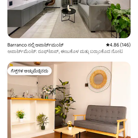
Barranco ನಲ್ಲಿ ಅಪಾರ್ಟ್‌ಮಂಟ್
5 ರಲ್ಲಿ 4.86 ಸರಾ
4.86 (146)
ಅಪಾರ್ಟ್‌ಮೆಂಟ್: ರೂಫ್‌ಟಾಪ್, ಈಜುಕೊಳ ಮತ್ತು ಬರ್ರಾಂಕೊದ ನೋಟ
ಗೆಸ್ಟ್‌ಗಳ ಅಚ್ಚುಮೆಚ್ಚಿನದು
ಗೆಸ್ಟ್‌ಗಳ ಅಚ್ಚುಮೆಚ್ಚಿನದು