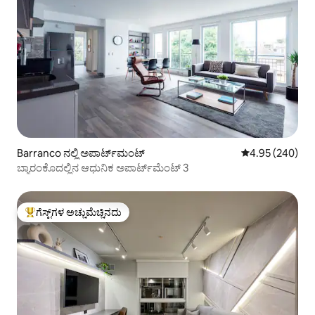
Barranco ನಲ್ಲಿ ಅಪಾರ್ಟ್‌ಮಂಟ್
5 ರಲ್ಲಿ 4.95 ಸರಾ
4.95 (240)
ಬ್ಯಾರಂಕೊದಲ್ಲಿನ ಆಧುನಿಕ ಅಪಾರ್ಟ್‌ಮೆಂಟ್ 3
ಗೆಸ್ಟ್‌ಗಳ ಅಚ್ಚುಮೆಚ್ಚಿನದು
ಗೆಸ್ಟ್‌ಗಳಿಗೆ ಅತಿ ಹೆಚ್ಚು ಅಚ್ಚುಮೆಚ್ಚಿನದು