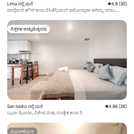
Lima ನಲ್ಲಿ ಮನೆ
5 ರಲ್ಲಿ 4.8 ಸರ
4.8 (30)
ಪಾಲ್ಮೆರಾಸ್ ಹೌಸ್ ಕಾಸಾ ರೆಸಿಡೆನ್ಷಿಯಲ್ ಅಮೋಬ್ಲಾಡಾ ಆಗಿದ್ದು, ನಗಲು,
ಕನಸು ಕಾಣಲು ಮತ್ತು ಆನಂದಿಸಲು ಪರಿಪೂರ್ಣ ಸ್ಥಳವಾಗಿದೆ!!!
ಗೆಸ್ಟ್‌ಗಳ ಅಚ್ಚುಮೆಚ್ಚಿನದು
ಗೆಸ್ಟ್‌ಗಳ ಅಚ್ಚುಮೆಚ್ಚಿನದು
San Isidro ನಲ್ಲಿ ಮನೆ
5 ರಲ್ಲಿ 4.86 ಸರ
4.86 (28)
ಬ್ಯುನಾ ಝೋನಾ, ವಿಶೇಷ ಮತ್ತು ಸುರಕ್ಷಿತ ಕಾಸಾ S
ಸೂಪರ್‌ಹೋಸ್ಟ್