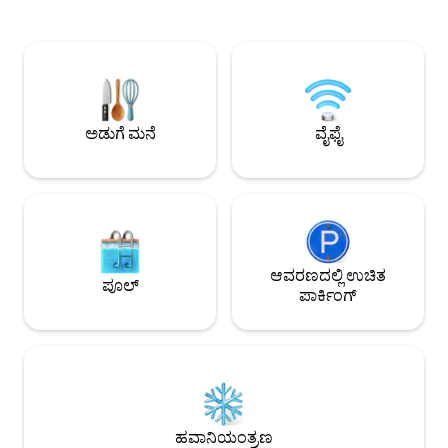
ರೀತಿಯ ರಾತ್ರಿಕ್ಲಬ್‌ಗಳವರೆಗೆ ಕಾ
10 ನಿಮಿಷಗಳು, ಥರ್ಮ್ಸ್‌ನಿಂದ 12 ನಿಮಿಷಗಳು.
ಸಾಹಸಿಗರು ಅಥವಾ ವ್ಯ
ಅಪಾರ್ಟ್‌ಮೆಂಟ್ ಐಷಾರಾಮಿ ಪೀಠೋಪಕರಣಗಳು, 5
ಸ್ಥಳವು ಸೂಕ್ತವಾಗಿದೆ. 🅿️ ಉಚಿತ ಖಾಸಗಿ ಪಾರ್ಕಿಂಗ್
ಸ್ಟಾರ್ ಹೋಟೆಲ್ ಬೆಡ್ ಮತ್ತು ಪಿಂಗಾಣಿ ಬಾತ್‌ರೂಮ್
ಭೂಗತದಲ್ಲಿ ಲಭ್ಯವಿದೆ ಮ
ಅನ್ನು ಹೊಂದಿದೆ. ನಂಬಲಾಗದ ಸೂರ್ಯೋದಯ
ರಕ್ಷಿಸಲಾಗಿದೆ.
ಮತ್ತು ಸೂರ್ಯಾಸ್ತದ ನೋಟವನ್ನು ಹೊಂದಿರುವ
75m2 ಟೆರಾಸ್ಸಾ, ನೆಲದ ನೈಟ್‌ಬೋರ್‌ಗಳಿಲ್ಲದ
ಕೊನೆಯ 8 ನೇ ಮಹಡಿ.
ಅಡುಗೆ ಮನೆ
ವೈಫೈ
ಆವರಣದಲ್ಲಿ ಉಚಿತ
ಪೂಲ್
ಪಾರ್ಕಿಂಗ್
ಹವಾನಿಯಂತ್ರಣ