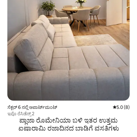
ಸೆಕ್ಟರ್ 6 ನಲ್ಲಿ ಅಪಾರ್ಟ್‌ಮಂಟ್
5 ರಲ್ಲಿ 5.0 ಸ
5.0 (8)
ಇವೊ ರೆಸಿಡೆನ್ಸ್ 2
ಪ್ಲಾಜಾ ರೊಮೇನಿಯಾ ಬಳಿ ಇತರ ಉತ್ತಮ
ಐಷಾರಾಮಿ ರಜಾದಿನದ ಬಾಡಿಗೆ ವಸತಿಗಳು