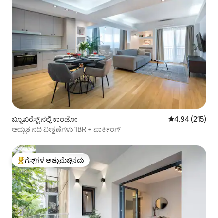
ಬ್ಯೂಖರೆಸ್ಟ್ ನಲ್ಲಿ ಕಾಂಡೋ
5 ರಲ್ಲಿ 4.94 ಸರಾ
4.94 (215)
ಅದ್ಭುತ ನದಿ ವೀಕ್ಷಣೆಗಳು 1BR + ಪಾರ್ಕಿಂಗ್
ಗೆಸ್ಟ್‌ಗಳ ಅಚ್ಚುಮೆಚ್ಚಿನದು
ಗೆಸ್ಟ್‌ಗಳಿಗೆ ಅತಿ ಹೆಚ್ಚು ಅಚ್ಚುಮೆಚ್ಚಿನದು