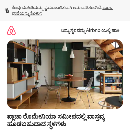
ವಿಷಯಕ್ಕೆ
ಕೆಲವು ಮಾಹಿತಿಯನ್ನು ಸ್ವಯಂಚಾಲಿತವಾಗಿ ಅನುವಾದಿಸಲಾಗಿದೆ. 
ಮೂಲ 
ಹೋಗಿ
ಭಾಷೆಯನ್ನು ತೋರಿಸಿ
ನಿಮ್ಮ ಸ್ಥಳವನ್ನು Airbnb ಯಲ್ಲಿ ಹಾಕಿ
ಪ್ಲಾಜಾ ರೊಮೇನಿಯಾ ಸಮೀಪದಲ್ಲಿ ವಾಸ್ತವ್ಯ
ಹೂಡಬಹುದಾದ ಸ್ಥಳಗಳು