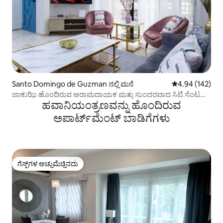
Santo Domingo de Guzman ನಲ್ಲಿ ಮನೆ
5 ರಲ್ಲಿ 4.94 ಸರಾ
4.94 (142)
ಜಾಕುಝಿ ಹೊಂದಿರುವ ಆರಾಮದಾಯಕ ಮತ್ತು ಸುಂದರವಾದ ಸಿಟಿ ಸೆಂಟರ್
ಹವಾನಿಯಂತ್ರಣವನ್ನು ಹೊಂದಿರುವ
ಹೌಸ್
ಅಪಾರ್ಟ್‌ಮೆಂಟ್‌ ಬಾಡಿಗೆಗಳು
ಗೆಸ್ಟ್‌ಗಳ ಅಚ್ಚುಮೆಚ್ಚಿನದು
ಗೆಸ್ಟ್‌ಗಳ ಅಚ್ಚುಮೆಚ್ಚಿನದು