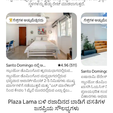
ಸ್ಥಳಗಳನ್ನು ಹೆಚ್ಚು ರೇಟ್ ಮಾಡಲಾಗುತ್ತದೆ.
ಗೆಸ್ಟ್‌ಗಳ ಅಚ್ಚುಮೆಚ್ಚಿನದು
ಗೆಸ್ಟ್‌ಗಳ ಅಚ್ಚುಮೆಚ್ಚಿನ
ಗೆಸ್ಟ್‌ಗಳಿಗೆ ಅತಿ ಹೆಚ್ಚು ಅಚ್ಚುಮೆಚ್ಚಿನದು
ಗೆಸ್ಟ್‌ಗಳ ಅಚ್ಚುಮೆಚ್ಚಿನ
Santo Domingo ನಲ್ಲಿ ಅ
5 ರಲ್ಲಿ 4.96 ಸರಾಸರಿ ರೇಟಿಂಗ್, 511 ವಿ
4.96 (511)
ಪಾರ್ಟ್‌ಮಂಟ್
ಸ್ಯಾಂಟೋ ಡೊಮಿಂಗೊದ ಹೃದಯಭಾಗದಲ್ಲಿರುವ
Santo Domingo ನಲ್
ಭವ್ಯವಾದ ಅಪಾರ್ಟ್‌ಮೆಂಟ್ ಸ್ಟುಡಿಯೋ!
ಸ್ಯಾಂಟೋ ಡೊಮಿಂಗೊದ ಮಧ್ಯಭಾಗದಲ್ಲಿರುವ
ಐಷಾರಾಮಿ ಟೆರೇಸ್ + 
ಭವ್ಯವಾದ ಅಪಾರ್ಟ್‌ಮೆಂಟ್ 2-5 ನಿಮಿಷಗಳು ಮುಖ್ಯ
ಡೊಮಿಂಗೊ
ಸ್ಯಾಂಟೋ ಡೊಮಿಂಗೊದ ನಕ
ಮಾರ್ಗಗಳಿಗೆ ನಡೆಯುತ್ತವೆ ಮತ್ತು "ಎಲ್ ಮಾಲೆಕಾನ್"
ಖಾಸಗಿ ಓಯಸಿಸ್ ನಿಮಗಾ
ನಿಂದ ಕೇವಲ 1 ಮೈಲಿ ದೂರದಲ್ಲಿರುವ ಎಲ್ಲಾ ರೈಲು
ಪ್ರಣಯಭರಿತ ಸಂಜೆಗ
ಮಾರ್ಗಗಳಿಗೆ ವರ್ಗಾವಣೆಗಳೊಂದಿಗೆ ರೈಲು ನಿಲ್ದಾಣಕ್ಕೆ
ವಿಹಾರಗಳು ಅಥವಾ ಕೇವಲ ಸ
10 ನಿಮಿಷಗಳಿಗಿಂತ ಹೆಚ್ಚು ನಡೆಯುವುದಿಲ್ಲ.
Plaza Lama ಬಳಿ ರಜಾದಿನದ ಬಾಡಿಗೆ ವಸತಿಗಳ
ಪಡೆಯಲು ಸೂಕ್ತವಾದ, 
ಮಾಲ್‌ಗಳು, ಬೌಲಿಂಗ್, ರೆಸ್ಟೋರೆಂಟ್‌ಗಳು, ಮೂವಿ
ಹಾಟ್ ಟಬ್ ಹೊಂದಿರುವ 
ಜನಪ್ರಿಯ ಸೌಲಭ್ಯಗಳು
ಥಿಯೇಟರ್‌ಗಳು ಮತ್ತು ಪಾರ್ಕ್‌ಗಳು ಸೇರಿದಂತೆ
ವಿಶೇಷ ಅನುಭವವನ್ನು ಆನಂದ