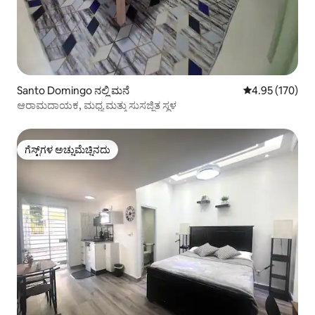
Santo Domingo ನಲ್ಲಿ ಮನೆ
5 ರಲ್ಲಿ 4.95 ಸರಾ
4.95 (170)
ಆರಾಮದಾಯಕ, ಮಧ್ಯ ಮತ್ತು ಸುಸಜ್ಜಿತ ಸ್ಥಳ
ಗೆಸ್ಟ್‌ಗಳ ಅಚ್ಚುಮೆಚ್ಚಿನದು
ಗೆಸ್ಟ್‌ಗಳ ಅಚ್ಚುಮೆಚ್ಚಿನದು