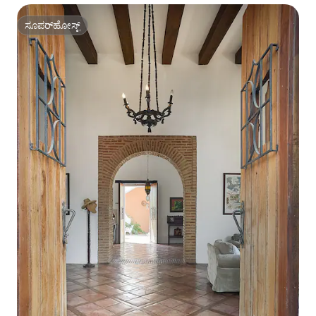
ಸೂಪರ್‌ಹೋಸ್ಟ್
ಸೂಪರ್‌ಹೋಸ್ಟ್