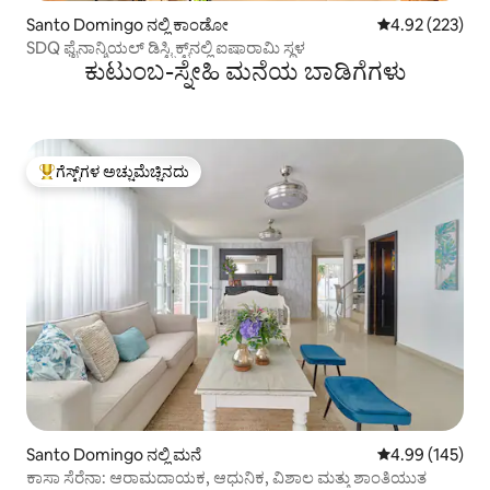
Santo Domingo ನಲ್ಲಿ ಕಾಂಡೋ
5 ರಲ್ಲಿ 4.92 ಸರಾ
4.92 (223)
SDQ ಫೈನಾನ್ಶಿಯಲ್ ಡಿಸ್ಟ್ರಿಕ್ಟ್‌ನಲ್ಲಿ ಐಷಾರಾಮಿ ಸ್ಥಳ
ಕುಟುಂಬ-ಸ್ನೇಹಿ ಮನೆಯ ಬಾಡಿಗೆಗಳು
ಗೆಸ್ಟ್‌ಗಳ ಅಚ್ಚುಮೆಚ್ಚಿನದು
ಗೆಸ್ಟ್‌ಗಳಿಗೆ ಅತಿ ಹೆಚ್ಚು ಅಚ್ಚುಮೆಚ್ಚಿನದು
Santo Domingo ನಲ್ಲಿ ಮನೆ
5 ರಲ್ಲಿ 4.99 ಸರಾ
4.99 (145)
ಕಾಸಾ ಸೆರೆನಾ: ಆರಾಮದಾಯಕ, ಆಧುನಿಕ, ವಿಶಾಲ ಮತ್ತು ಶಾಂತಿಯುತ