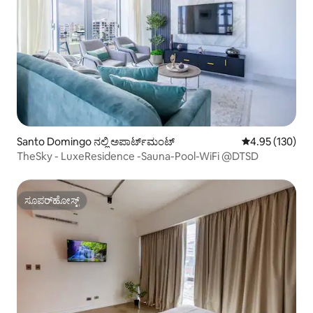
Santo Domingo ನಲ್ಲಿ ಅಪಾರ್ಟ್‌ಮಂಟ್
5 ರಲ್ಲಿ 4.95 ಸರಾ
4.95 (130)
TheSky - LuxeResidence -Sauna-Pool-WiFi @DTSD
ಸೂಪರ್‌ಹೋಸ್ಟ್
ಸೂಪರ್‌ಹೋಸ್ಟ್