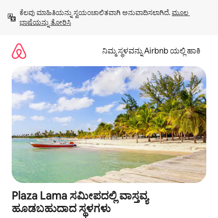
ವಿಷಯಕ್ಕೆ
ಕೆಲವು ಮಾಹಿತಿಯನ್ನು ಸ್ವಯಂಚಾಲಿತವಾಗಿ ಅನುವಾದಿಸಲಾಗಿದೆ. 
ಮೂಲ 
ಹೋಗಿ
ಭಾಷೆಯನ್ನು ತೋರಿಸಿ
ನಿಮ್ಮ ಸ್ಥಳವನ್ನು Airbnb ಯಲ್ಲಿ ಹಾಕಿ
Plaza Lama ಸಮೀಪದಲ್ಲಿ ವಾಸ್ತವ್ಯ
ಹೂಡಬಹುದಾದ ಸ್ಥಳಗಳು