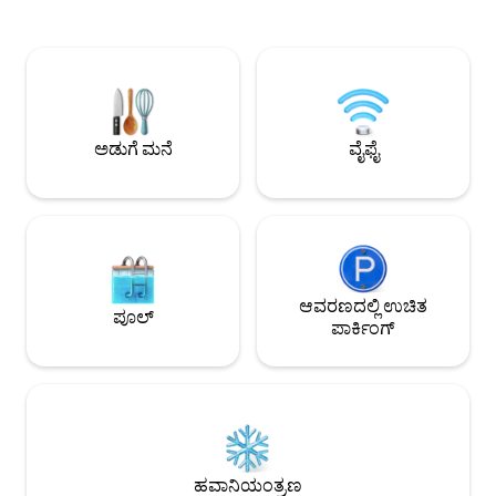
ಸಾಕಷ್ಟು ಮನರಂಜನಾ ಆಯ್ಕೆಗಳಿವೆ. 3 ರಾತ್ರಿಗಳ
ದೀಪಗಳನ್ನು ನೋಡುತ್ತಾ ನ
ವಾಸ್ತವ್ಯದ ನಂತರ ಉಚಿತ ವಾಷರ್ ಮತ್ತು ಡ್ರೈಯರ್.
ಖಾಸಗಿ ಮೇಲ್ಛಾವಣಿಯಲ್ಲಿ
ರಿಮೋಟ್ ಎಲೆಕ್ಟ್ರಿಕ್ ಗೇಟ್ ಮತ್ತು ಭದ್ರತಾ
ನಿಮ್ಮ ಸ್ವಂತ ನಗರ ವಿ
ಕ್ಯಾಮರಾಗಳೊಂದಿಗೆ ಖಾಸಗಿ ಪಾರ್ಕಿಂಗ್ ಅನ್ನು
ಐಷಾರಾಮವನ್ನು ಅನುಭವಿಸಿ
ಸೇರಿಸಲು ಇದು ಹೊಸ ಅಪಾರ್ಟ್‌ಮೆಂಟ್ ಆಗಿದೆ
ವಿಶೇಷವೆಂದು ಅನಿಸುತ್ತದ
(2016 ರಲ್ಲಿ ನಿರ್ಮಿಸಲಾಗಿದೆ).
ನೀವು ಪ್ರೀತಿಯಲ್ಲಿ ಬೀ
ವಾತಾವರಣ. 🌙💙
ಅಡುಗೆ ಮನೆ
ವೈಫೈ
ಆವರಣದಲ್ಲಿ ಉಚಿತ
ಪೂಲ್
ಪಾರ್ಕಿಂಗ್
ಹವಾನಿಯಂತ್ರಣ