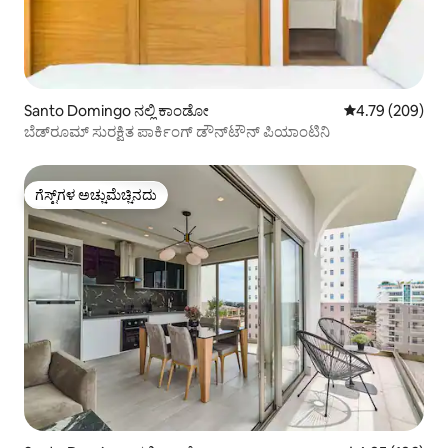
Santo Domingo ನಲ್ಲಿ ಕಾಂಡೋ
5 ರಲ್ಲಿ 4.79 ಸರಾ
4.79 (209)
ಬೆಡ್‌ರೂಮ್ ಸುರಕ್ಷಿತ ಪಾರ್ಕಿಂಗ್ ಡೌನ್‌ಟೌನ್ ಪಿಯಾಂಟಿನಿ
ಗೆಸ್ಟ್‌ಗಳ ಅಚ್ಚುಮೆಚ್ಚಿನದು
ಗೆಸ್ಟ್‌ಗಳ ಅಚ್ಚುಮೆಚ್ಚಿನದು