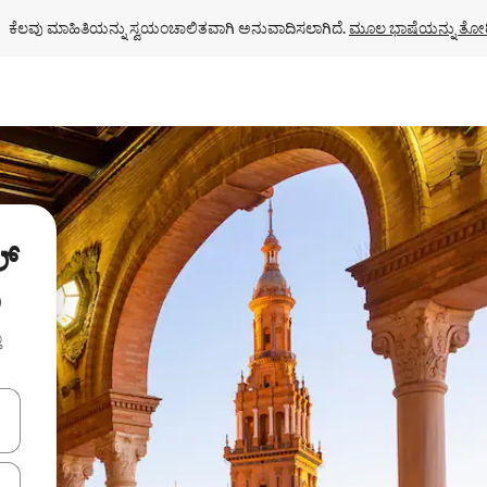
ಕೆಲವು ಮಾಹಿತಿಯನ್ನು ಸ್ವಯಂಚಾಲಿತವಾಗಿ ಅನುವಾದಿಸಲಾಗಿದೆ. 
ಮೂಲ ಭಾಷೆಯನ್ನು ತೋರ
ಲ್
ು
ು
ಂದಿಗೆ ನ್ಯಾವಿಗೇಟ್ ಮಾಡಿ ಅಥವಾ ಸ್ಪರ್ಶ ಅಥವಾ ಸ್ವೈಪ್ ಗೆಸ್ಚರ್‌ಗಳ ಮೂಲಕ ಅನ್ವೇಷಿಸಿ.