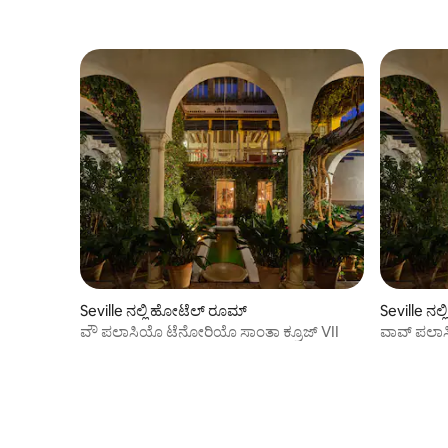
Seville ನಲ್ಲಿ ಹೋಟೆಲ್ ರೂಮ್
Seville ನಲ
ವೌ ಪಲಾಸಿಯೊ ಟೆನೋರಿಯೊ ಸಾಂತಾ ಕ್ರೂಜ್ VII
ವಾವ್ ಪಲಾಸ