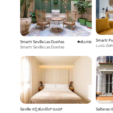
Smartr Pu
Smartr Sevilla Las Dueñas
ವಾಸ್ತವ್ಯ ಹೂಡಬಹುದಾದ ಹ
ಹೊಸತು
ಒಂದು ಬೆಡ್
Smartr Sevilla Las Dueñas
Seville ನಲ್ಲಿ ಹೋಟೆಲ್ ರೂಮ್
Salteras 