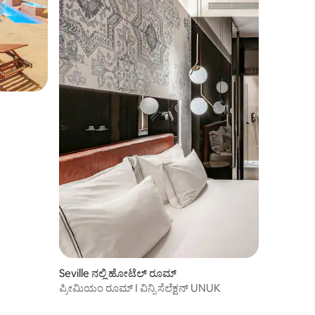
Seville ನಲ್ಲಿ ಹೋಟೆಲ್ ರೂಮ್
ಪ್ರೀಮಿಯಂ ರೂಮ್ I ವಿನ್ಸಿ ಸೆಲೆಕ್ಷನ್ UNUK