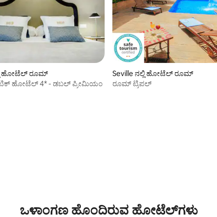
್ಲಿ ಹೋಟೆಲ್ ರೂಮ್
Seville ನಲ್ಲಿ ಹೋಟೆಲ್ ರೂಮ್
ಟಿಕ್ ಹೋಟೆಲ್ 4* - ಡಬಲ್ ಪ್ರೀಮಿಯಂ
ರೂಮ್ ಟ್ರಿಪಲ್
ಒಳಾಂಗಣ ಹೊಂದಿರುವ ಹೋಟೆಲ್‌ಗಳು