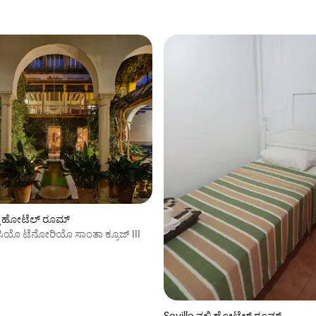
್ಲಿ ಹೋಟೆಲ್ ರೂಮ್
ಿಯೊ ಟೆನೋರಿಯೊ ಸಾಂತಾ ಕ್ರೂಜ್ III
Seville ನಲ್ಲಿ ಹೋಟೆಲ್ ರೂಮ್