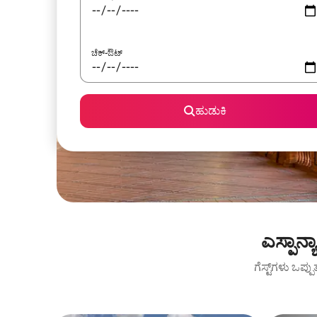
ಚೆಕ್-ಔಟ್
ಹುಡುಕಿ
ಎಸ್ಪಾನ್
ಗೆಸ್ಟ್‌ಗಳು ಒಪ್ಪ