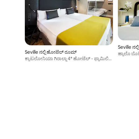
Seville ನಲ
Seville ನಲ್ಲಿ ಹೋಟೆಲ್ ರೂಮ್
ಹ್ಯಾಲೊ ಬೊ
ಕ್ಯಾಟಲೋನಿಯಾ ಗಿರಾಲ್ಡಾ 4* ಹೋಟೆಲ್ - ಫ್ಯಾಮಿಲಿ
ರೂಮ್