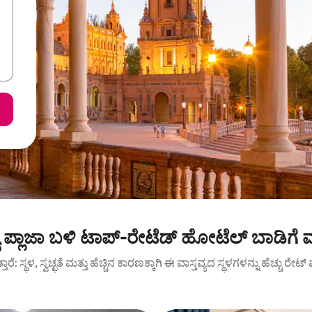
ಯಾ ಪ್ಲಾಜಾ ಬಳಿ ಟಾಪ್-ರೇಟೆಡ್ ಹೋಟೆಲ್ ಬಾಡಿಗೆ
ುತ್ತಾರೆ: ಸ್ಥಳ, ಸ್ವಚ್ಛತೆ ಮತ್ತು ಹೆಚ್ಚಿನ ಕಾರಣಕ್ಕಾಗಿ ಈ ವಾಸ್ತವ್ಯದ ಸ್ಥಳಗಳನ್ನು ಹೆಚ್ಚು ರೇ