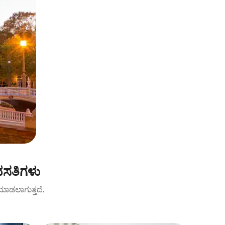
 ವಸತಿಗಳು
ಟ್ ಮಾಡಲಾಗುತ್ತದೆ.