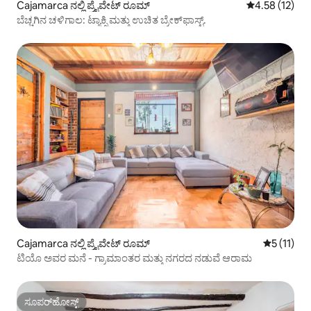
Cajamarca ನಲ್ಲಿ ಪ್ರೈವೇಟ್ ರೂಮ್
5 ರಲ್ಲಿ 4.58 ಸರ
4.58 (12)
ಬೆಚ್ಚಗಿನ ಚಳಿಗಾಲ: ಟ್ಯಾಕ್ಸಿ ಮತ್ತು ಉಚಿತ ಬ್ರೇಕ್‌ಫಾಸ್ಟ್.
Cajamarca ನಲ್ಲಿ ಪ್ರೈವೇಟ್ ರೂಮ್
5 ರಲ್ಲಿ 5 ಸ
5 (11)
ಟಿಯೊ ಅವರ ಮನೆ - ಗ್ರಾಮಾಂತರ ಮತ್ತು ನಗರದ ನಡುವೆ ಆರಾಮ
ಸೂಪರ್‌ಹೋಸ್ಟ್
ಸೂಪರ್‌ಹೋಸ್ಟ್