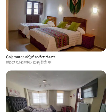
Cajamarca ನಲ್ಲಿ ಹೋಟೆಲ್ ರೂಮ್
ಡಬಲ್ ರೂಮ್‌ಗಳು ಮತ್ತು ಟೆರೇಸ್