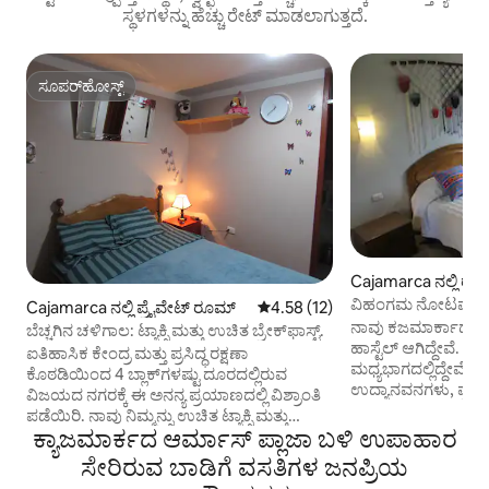
ಸ್ಥಳಗಳನ್ನು ಹೆಚ್ಚು ರೇಟ್ ಮಾಡಲಾಗುತ್ತದೆ.
ಸೂಪರ್‌ಹೋಸ್ಟ್
ಸೂಪರ್‌ಹೋಸ್ಟ್
Cajamarca ನಲ್ಲಿ ರೆಸಾ
ವಿಹಂಗಮ ನೋಟವನ್ನು 
Cajamarca ನಲ್ಲಿ ಪ್ರೈವೇಟ್ ರೂಮ್
5 ರಲ್ಲಿ 4.58 ಸರಾಸರಿ ರೇಟಿಂಗ್, 12 ವಿ
4.58 (12)
ರೂಮ್‌ಗಳು ಮತ್ತು ಟೆರೇ
ನಾವು ಕಜಮಾರ್ಕಾದಲ್ಲಿ 
ಬೆಚ್ಚಗಿನ ಚಳಿಗಾಲ: ಟ್ಯಾಕ್ಸಿ ಮತ್ತು ಉಚಿತ ಬ್ರೇಕ್‌ಫಾಸ್ಟ್.
ಹಾಸ್ಟೆಲ್ ಆಗಿದ್ದೇವೆ. 
ಐತಿಹಾಸಿಕ ಕೇಂದ್ರ ಮತ್ತು ಪ್ರಸಿದ್ಧ ರಕ್ಷಣಾ
ಮಧ್ಯಭಾಗದಲ್ಲಿದ್ದೇವೆ, ರ
ಕೊಠಡಿಯಿಂದ 4 ಬ್ಲಾಕ್‌ಗಳಷ್ಟು ದೂರದಲ್ಲಿರುವ
ಉದ್ಯಾನವನಗಳು, ಪ್ರವಾ
ವಿಜಯದ ನಗರಕ್ಕೆ ಈ ಅನನ್ಯ ಪ್ರಯಾಣದಲ್ಲಿ ವಿಶ್ರಾಂತಿ
ಪ್ರವಾಸೋದ್ಯಮ ಏಜೆನ್ಸಿ
ಪಡೆಯಿರಿ. ನಾವು ನಿಮ್ಮನ್ನು ಉಚಿತ ಟ್ಯಾಕ್ಸಿ ಮತ್ತು
ನೈಟ್‌ಕ್ಲಬ್‌ಗಳು, ಬಾರ್‌
ಕ್ಯಾಜಮಾರ್ಕದ ಆರ್ಮಾಸ್ ಪ್ಲಾಜಾ ಬಳಿ ಉಪಾಹಾರ
ಡೋನಟ್‌ಗಳು, ಜಾಮ್ ಮತ್ತು ಕಾಫಿಯನ್ನು ಒಳಗೊಂಡ
ಮಾರುಕಟ್ಟೆಗಳಿಗೆ ಬಹಳ ಹತ್
ಪ್ರಾದೇಶಿಕ ಬ್ರೇಕ್‌ಫಾಸ್ಟ್‌ನೊಂದಿಗೆ ಸ್ವಾಗತಿಸುತ್ತೇವೆ.
ಸೇರಿರುವ ಬಾಡಿಗೆ ವಸತಿಗಳ ಜನಪ್ರಿಯ
ದಂಪತಿಯಾಗಿ, ಕುಟುಂ
ಸ್ಟೌವ್, ಓದುವ ಪ್ರದೇಶ, ಚೆಸ್ ಮತ್ತು