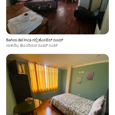
Baños del Inca ನಲ್ಲಿ ಹೋಟೆಲ್ ರೂಮ್
ಜಾಕುಝಿ ಹೊಂದಿರುವ ರೂಮ್ ಸೂಟ್