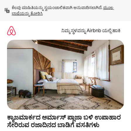
ವಿಷಯಕ್ಕೆ
ಕೆಲವು ಮಾಹಿತಿಯನ್ನು ಸ್ವಯಂಚಾಲಿತವಾಗಿ ಅನುವಾದಿಸಲಾಗಿದೆ. 
ಮೂಲ 
ಹೋಗಿ
ಭಾಷೆಯನ್ನು ತೋರಿಸಿ
ನಿಮ್ಮ ಸ್ಥಳವನ್ನು Airbnb ಯಲ್ಲಿ ಹಾಕಿ
ಕ್ಯಾಜಮಾರ್ಕದ ಆರ್ಮಾಸ್ ಪ್ಲಾಜಾ ಬಳಿ ಉಪಾಹಾರ
ಸೇರಿರುವ ರಜಾದಿನದ ಬಾಡಿಗೆ ವಸತಿಗಳು