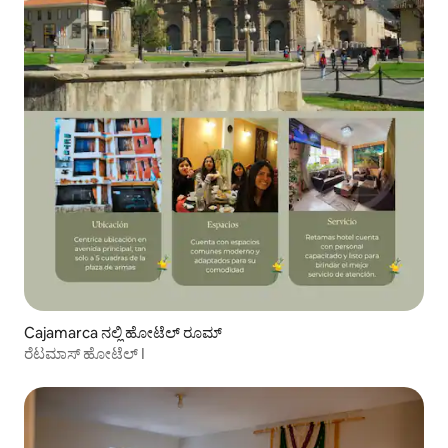
Cajamarca ನಲ್ಲಿ ಹೋಟೆಲ್ ರೂಮ್
ರೆಟಮಾಸ್ ಹೋಟೆಲ್ I