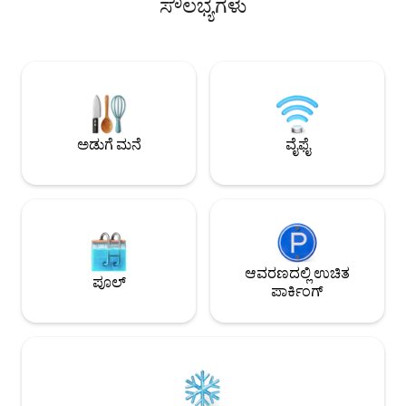
ಸೌಲಭ್ಯಗಳು
ಸ್ನೇಹಿತರೊಂದಿಗೆ ಬರಲು
ಧೂಮಪಾನಿಗಳಿಗಾಗಿ ಖಾಸಗಿ ಬಾಲ್ಕನಿಯನ್ನು
ನಗರವನ್ನು ನೀವು ತಿಳಿದುಕ
ಹೊಂದಿರುವ ಬೆಚ್ಚಗಿನ ರೂಮ್ ಅನ್ನು ಆನಂದಿಸಿ.
ಪ್ಯಾಕೇಜ್‌ಗಳಿವೆ. ಕಜಮಾರ
ನಮ್ಮಲ್ಲಿ ಸ್ಥಳೀಯ ಮಿನಿಬಾರ್, ಇಸ್ತ್ರಿ ಮತ್ತು ಲಾಂಡ್ರಿ
ಇದು ಪ್ರಕೃತಿ ಮತ್ತು ಅದ್
(ಶುಲ್ಕದೊಂದಿಗೆ) ಸೌಲಭ್ಯಗಳಿವೆ. ಹೊರಗಿನ ಚಳಿ ಮತ್ತು
ತುಂಬಿರುವ ಪರ್ವತ ಪ್ರದೇ
ನಮ್ಮ ಮನೆಯ ಉಷ್ಣತೆಯ ನಡುವಿನ ವ್ಯತ್ಯಾಸವು
ಡಬಲ್ ರೂಮ್ ಅನ್ನು ಪ್ರ
ನಿಮಗಾಗಿ ಕಾಯುತ್ತಿದೆ. ಬುಕ್ ಮಾಡಿ ಮತ್ತು
ಮರೆಯಲಾಗದ ವಾಸ್ತವ್ಯವನ್ನು ಅನುಭವಿಸಿ!
ಅಡುಗೆ ಮನೆ
ವೈಫೈ
ಆವರಣದಲ್ಲಿ ಉಚಿತ
ಪೂಲ್
ಪಾರ್ಕಿಂಗ್