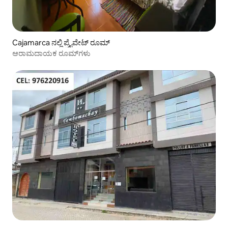
Cajamarca ನಲ್ಲಿ ಪ್ರೈವೇಟ್ ರೂಮ್
ಆರಾಮದಾಯಕ ರೂಮ್‌ಗಳು