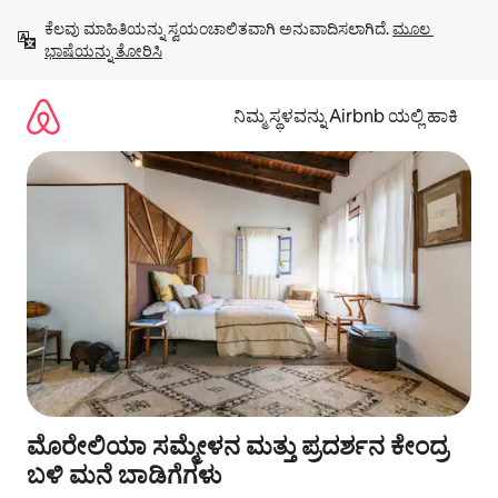
ವಿಷಯಕ್ಕೆ
ಕೆಲವು ಮಾಹಿತಿಯನ್ನು ಸ್ವಯಂಚಾಲಿತವಾಗಿ ಅನುವಾದಿಸಲಾಗಿದೆ. 
ಮೂಲ 
ಹೋಗಿ
ಭಾಷೆಯನ್ನು ತೋರಿಸಿ
ನಿಮ್ಮ ಸ್ಥಳವನ್ನು Airbnb ಯಲ್ಲಿ ಹಾಕಿ
ಮೊರೇಲಿಯಾ ಸಮ್ಮೇಳನ ಮತ್ತು ಪ್ರದರ್ಶನ ಕೇಂದ್ರ
ಬಳಿ ಮನೆ ಬಾಡಿಗೆಗಳು