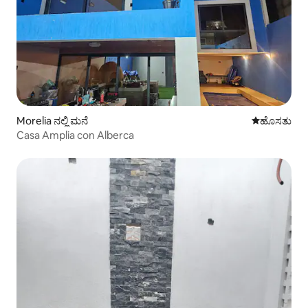
Morelia ನಲ್ಲಿ ಮನೆ
ವಾಸ್ತವ್ಯ ಹೂ
ಹೊಸತು
Casa Amplia con Alberca