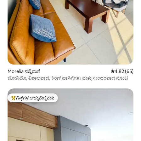
Morelia ನಲ್ಲಿ ಮನೆ
5 ರಲ್ಲಿ 4.82 ಸರ
4.82 (65)
ಬೋನಿಟೊ, ವಿಶಾಲವಾದ, ಕಿಂಗ್ ಹಾಸಿಗೆಗಳು ಮತ್ತು ಸುಂದರವಾದ ನೋಟ
ಗೆಸ್ಟ್‌ಗಳ ಅಚ್ಚುಮೆಚ್ಚಿನದು
ಗೆಸ್ಟ್‌ಗಳಿಗೆ ಅತಿ ಹೆಚ್ಚು ಅಚ್ಚುಮೆಚ್ಚಿನದು