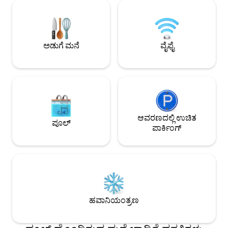
ಥಿಯೇಟರ್‌ಗಳು ಹತ್ತಿರದಲ್ಲಿವೆ. ಇದು ಕೇವಲ ಒಂದು
cuenta con una lin
ಕಾಂಪ್ಯಾಕ್ಟ್ ಕಾರ್‌ಗಾಗಿ ಗ್ಯಾರೇಜ್ ಅನ್ನು ಹೊಂದಿದೆ.
disfrutar de un as
ದಯವಿಟ್ಟು ವ್ಯಾನ್‌ಗಳಿಗೆ ಹೊಂದಿಕೊಳ್ಳಬೇಡಿ ನಾವು
convivir en familia
ಬಿಲ್ ಮಾಡುತ್ತೇವೆ!!!
habitaciones cómo
ಅಡುಗೆ ಮನೆ
ವೈಫೈ
ಆವರಣದಲ್ಲಿ ಉಚಿತ
ಪೂಲ್
ಪಾರ್ಕಿಂಗ್
ಹವಾನಿಯಂತ್ರಣ