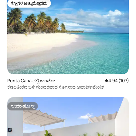
ಗೆಸ್ಟ್‌ಗಳ ಅಚ್ಚುಮೆಚ್ಚಿನದು
ಗೆಸ್ಟ್‌ಗಳ ಅಚ್ಚುಮೆಚ್ಚಿನದು
Punta Cana ನಲ್ಲಿ ಕಾಂಡೋ
5 ರಲ್ಲಿ 4.94 ಸರಾ
4.94 (107)
ಕಡಲತೀರದ ಬಳಿ ಸುಂದರವಾದ ಸೊಗಸಾದ ಅಪಾರ್ಟ್‌ಮೆಂಟ್
ಸೂಪರ್‌ಹೋಸ್ಟ್
ಸೂಪರ್‌ಹೋಸ್ಟ್