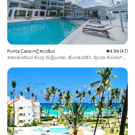
Punta Cana ನಲ್ಲಿ ಕಾಂಡೋ
5 ರಲ್ಲಿ 4.94 ಸರ
4.94 (47)
ಕಡಲತೀರದಿಂದ ಕೆಲವು ಮೆಟ್ಟಿಲುಗಳು. ಹೊರತುಪಡಿಸಿ. ಪ್ಲೇಯಾ ಕೋರಲ್ H-
12