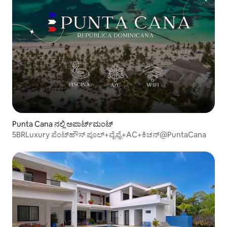
Punta Cana ನಲ್ಲಿ ಅಪಾರ್ಟ್‌ಮಂಟ್
5BRLuxury ಪೆಂಟ್‌ಹೌಸ್ ಪೂಲ್+ವೈಫೈ+AC+ಕಿಚನ್@PuntaCana