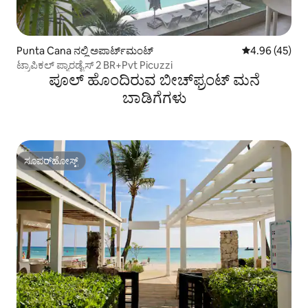
Punta Cana ನಲ್ಲಿ ಅಪಾರ್ಟ್‌ಮಂಟ್
5 ರಲ್ಲಿ 4.96 ಸರ
4.96 (45)
ಟ್ರಾಪಿಕಲ್ ಪ್ಯಾರಡೈಸ್ 2 BR+Pvt Picuzzi
ಪೂಲ್ ಹೊಂದಿರುವ ಬೀಚ್‌‌ಫ್ರಂಟ್ ಮನೆ
ಬಾಡಿಗೆಗಳು
ಸೂಪರ್‌ಹೋಸ್ಟ್
ಸೂಪರ್‌ಹೋಸ್ಟ್