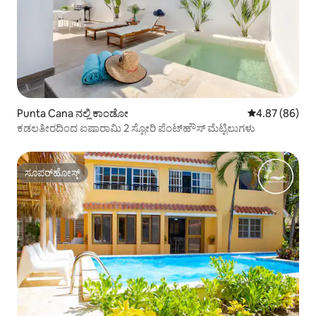
Punta Cana ನಲ್ಲಿ ಕಾಂಡೋ
5 ರಲ್ಲಿ 4.87 ಸರ
4.87 (86)
ಕಡಲತೀರದಿಂದ ಐಷಾರಾಮಿ 2 ಸ್ಟೋರಿ ಪೆಂಟ್‌ಹೌಸ್ ಮೆಟ್ಟಿಲುಗಳು
ಸೂಪರ್‌ಹೋಸ್ಟ್
ಸೂಪರ್‌ಹೋಸ್ಟ್