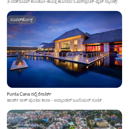
3-ಬೆಡ್‌ರೂಮ್ ಕಾಂಡೋ-ಹೊಚ್ಚ ಹೊಸದು! ಓಷನ್‌ಫ್ರಂಟ್-ವೈಟ್ ಸ್ಯಾಂಡ್ಸ್!
ಸೂಪರ್‌ಹೋಸ್ಟ್
ಸೂಪರ್‌ಹೋಸ್ಟ್
Punta Cana ನಲ್ಲಿ ರೆಸಾರ್ಟ್
ಹಾರ್ಡ್ ರಾಕ್ ಪುಂಟಾ ಕಾನಾ - ಐಲ್ಯಾಂಡರ್ ಜೂನಿಯರ್ ಸೂಟ್