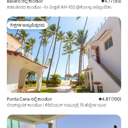
Bavaro ನಲ್ಲಿ ಕಾಂಡೋ
5 ರಲ್ಲಿ 4.77 ಸರ
4.77 (93)
ಕಡಲತೀರದ ಕಾಂಡೋ -ಸೀ ವೀಕ್ಷಣೆ AH-102 @ಕೋಸ್ಟಾ ಅಟ್ಲಾಂಟಿಕಾ
ಗೆಸ್ಟ್‌ಗಳ ಅಚ್ಚುಮೆಚ್ಚಿನದು
ಗೆಸ್ಟ್‌ಗಳ ಅಚ್ಚುಮೆಚ್ಚಿನದು
Punta Cana ನಲ್ಲಿ ಕಾಂಡೋ
5 ರಲ್ಲಿ 4.87 ಸರಾ
4.87 (100)
ಬೀಚ್‌ಫ್ರಂಟ್ ಕಾಂಡೋ | ಕೆರಿಬಿಯನ್ ಸಮುದ್ರಕ್ಕೆ 15 ಹೆಜ್ಜೆಗಳ ದೂರ