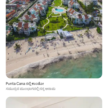
Punta Cana ನಲ್ಲಿ ಕಾಂಡೋ
ಸಮುದ್ರದ ಮುಂಭಾಗದಲ್ಲಿ ನನ್ನ ಆರಾಮ