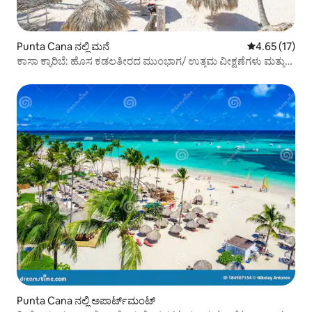
Punta Cana ನಲ್ಲಿ ಮನೆ
5 ರಲ್ಲಿ 4.65 ಸರ
4.65 (17)
ಕಾಸಾ ಕ್ಯಾರಿಬೆ: ಹೊಸ ಕಡಲತೀರದ ಮುಂಭಾಗ/ ಉತ್ತಮ ವೀಕ್ಷಣೆಗಳು ಮತ್ತು
ಸಿಬ್ಬಂದಿ
Punta Cana ನಲ್ಲಿ ಅಪಾರ್ಟ್‌ಮಂಟ್