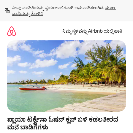
ವಿಷಯಕ್ಕೆ
ಕೆಲವು ಮಾಹಿತಿಯನ್ನು ಸ್ವಯಂಚಾಲಿತವಾಗಿ ಅನುವಾದಿಸಲಾಗಿದೆ. 
ಮೂಲ 
ಹೋಗಿ
ಭಾಷೆಯನ್ನು ತೋರಿಸಿ
ನಿಮ್ಮ ಸ್ಥಳವನ್ನು Airbnb ಯಲ್ಲಿ ಹಾಕಿ
ಪ್ಲಾಯಾ ಟರ್ಕ್ವೆಸಾ ಓಷನ್ ಕ್ಲಬ್ ಬಳಿ ಕಡಲತೀರದ
ಮನೆ ಬಾಡಿಗೆಗಳು