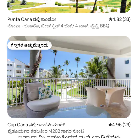
Punta Cana ನಲ್ಲಿ ಕಾಂಡೋ
5 ರಲ್ಲಿ 4.82 ಸರ
4.82 (33)
ನೋವಾ - ಬವಾರೊ, ಬೀಚ್‌ಸೈಡ್ 4 ಬೆಡ್/ 4 ಬಾತ್, ವೈಫೈ, BBQ
ಗೆಸ್ಟ್‌ಗಳ ಅಚ್ಚುಮೆಚ್ಚಿನದು
ಗೆಸ್ಟ್‌ಗಳ ಅಚ್ಚುಮೆಚ್ಚಿನದು
Cap Cana ನಲ್ಲಿ ಅಪಾರ್ಟ್‌ಮಂಟ್
5 ರಲ್ಲಿ 4.96 ಸರ
4.96 (23)
ವೈಡೂರ್ಯದ ಕಡಲತೀರ M202 ಸಾಗರ ನೋಟ
ಐಷಾರಾಮಿ ಕಡಲತೀರದ ಮನೆ ಬಾಡಿಗೆಗಳು