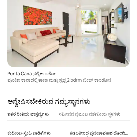
Punta Cana ನಲ್ಲಿ ಕಾಂಡೋ
ಪುಂಟಾ ಕಾನಾದಲ್ಲಿ ತಾಜಾ ಮತ್ತು ಸ್ವಚ್ಛ 2 bdrm ಬೀಚ್ ಕಾಂಡೋ!
ಅನ್ವೇಷಿಸಬೇಕಿರುವ ಗಮ್ಯಸ್ಥಾನಗಳು
ಇತರ ರೀತಿಯ ವಾಸ್ತವ್ಯಗಳು
ಸಮೀಪದ ಪ್ರಮುಖ ದರ್ಶನೀಯ ಸ್ಥಳಗಳು
ಕುಟುಂಬ-ಸ್ನೇಹಿ ಬಾಡಿಗೆಗಳು
ಕಡಲತೀರದ ಪ್ರವೇಶಾವಕಾಶ ಹೊಂದಿರುವ ವಸತಿ ಬಾಡಿಗೆಗಳು