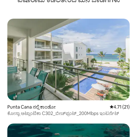
Punta Cana ನಲ್ಲಿ ಕಾಂಡೋ
5 ರಲ್ಲಿ 4.71 ಸ
4.71 (21)
ಕೋಸ್ಟಾ ಅಟ್ಲಾಂಟಿಕಾ C302_ಬೀಚ್‌ಫ್ರಂಟ್_200Mbps ಇಂಟರ್ನೆಟ್