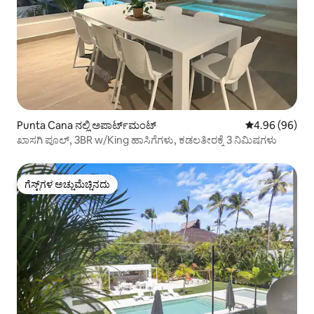
Punta Cana ನಲ್ಲಿ ಅಪಾರ್ಟ್‌ಮಂಟ್
5 ರಲ್ಲಿ 4.96 ಸರ
4.96 (96)
ಖಾಸಗಿ ಪೂಲ್, 3BR w/King ಹಾಸಿಗೆಗಳು, ಕಡಲತೀರಕ್ಕೆ 3 ನಿಮಿಷಗಳು
ಗೆಸ್ಟ್‌ಗಳ ಅಚ್ಚುಮೆಚ್ಚಿನದು
ಗೆಸ್ಟ್‌ಗಳ ಅಚ್ಚುಮೆಚ್ಚಿನದು