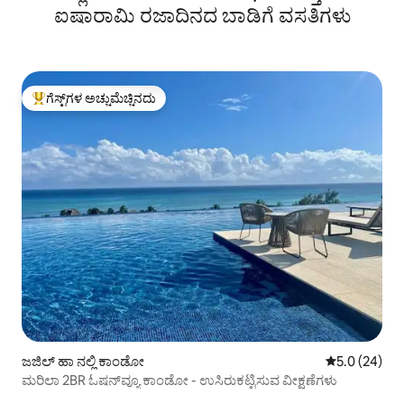
ಐಷಾರಾಮಿ ರಜಾದಿನದ ಬಾಡಿಗೆ ವಸತಿಗಳು
ಗೆಸ್ಟ್‌ಗಳ ಅಚ್ಚುಮೆಚ್ಚಿನದು
ಗೆಸ್ಟ್‌ಗಳಿಗೆ ಅತಿ ಹೆಚ್ಚು ಅಚ್ಚುಮೆಚ್ಚಿನದು
ಜಜಿಲ್ ಹಾ ನಲ್ಲಿ ಕಾಂಡೋ
5 ರಲ್ಲಿ 5.0 ಸರ
5.0 (24)
ಮರಿಲಾ 2BR ಓಷನ್‌ವ್ಯೂ ಕಾಂಡೋ - ಉಸಿರುಕಟ್ಟಿಸುವ ವೀಕ್ಷಣೆಗಳು