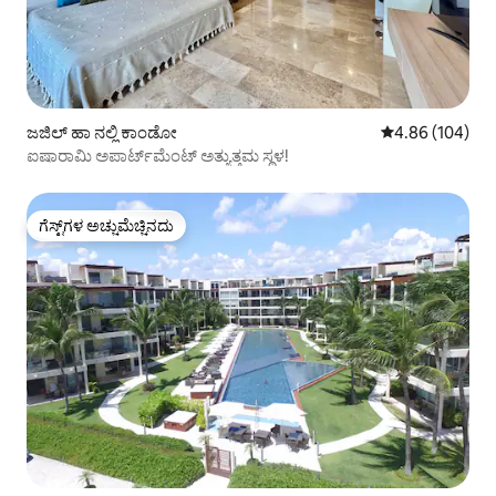
ಜಜಿಲ್ ಹಾ ನಲ್ಲಿ ಕಾಂಡೋ
5 ರಲ್ಲಿ 4.86 ಸರಾ
4.86 (104)
ಐಷಾರಾಮಿ ಅಪಾರ್ಟ್‌ಮೆಂಟ್ ಅತ್ಯುತ್ತಮ ಸ್ಥಳ!
ಗೆಸ್ಟ್‌ಗಳ ಅಚ್ಚುಮೆಚ್ಚಿನದು
ಗೆಸ್ಟ್‌ಗಳ ಅಚ್ಚುಮೆಚ್ಚಿನದು