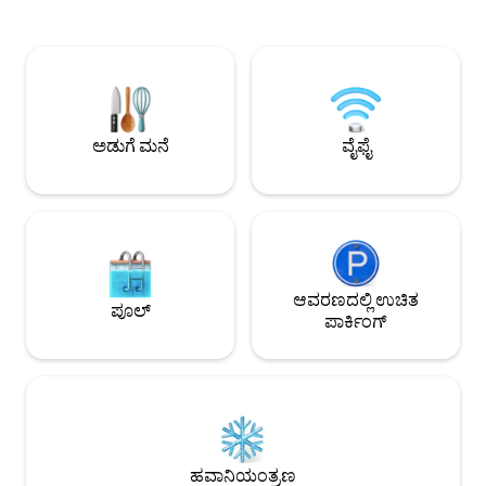
ಸ್ಕೋರ್ 92/100, ಎಲ್ಲದ
ಅದ್ಭುತ ಹಾಸಿಗೆಗಳನ್ನು ಹೊಂದಿರುವ ಬೆಡ್‌ಗಳು. 🏝
ಸನ್ ಲೌಂಜಿಂಗ್/ಗ್ರಿಲ
ರೆಸಾರ್ಟ್-ಶೈಲಿಯ ಸೌಕರ್ಯಗಳು: • 5 ಪೂಲ್‌ಗಳು •
ಬಾಲ್ಕನಿಗಳು ➤ ಎಲಿವ
ಪೂಲ್ ಮತ್ತು ಸ್ನ್ಯಾಕ್ ಬಾರ್ • ಸ್ಪಾ ಮತ್ತು ಜಿಮ್ •
ಪೂಲ್ ➤ ಸುಸಜ್ಜಿತ ಅ
ಯೋಗ ಮತ್ತು ಕೋವರ್ಕಿಂಗ್ • ಗೇಮ್ ರೂಮ್ ಮತ್ತು
ಮಾಡುವ ಸ್ಥಳ ➤ ವಾಷಿ
ಕಿಡ್ಸ್ ಕ್ಲಬ್ • ರೂಮ್ ಸೇವೆ - ಸಹ-ಕೆಲಸ (ಟವರ್ A)
ಕೆಳಗೆ ಓದುವುದನ್ನು ಮು
ಡಿಜಿಟಲ್ ನಾಮದ್‌ಗೆ ಅಗತ್ಯವಿರುವ ಎಲ್ಲ
ಸೌಕರ್ಯಗಳೊಂದಿಗೆ, ಅಲ್ಪಾವಧಿ ಅಥವಾ ದೀರ್ಘಾವಧಿ
ಅಡುಗೆ ಮನೆ
ವೈಫೈ
ವಾಸ್ತವ್ಯಕ್ಕೆ ಸೂಕ್ತವಾಗಿದೆ.
ಆವರಣದಲ್ಲಿ ಉಚಿತ
ಪೂಲ್
ಪಾರ್ಕಿಂಗ್
ಹವಾನಿಯಂತ್ರಣ